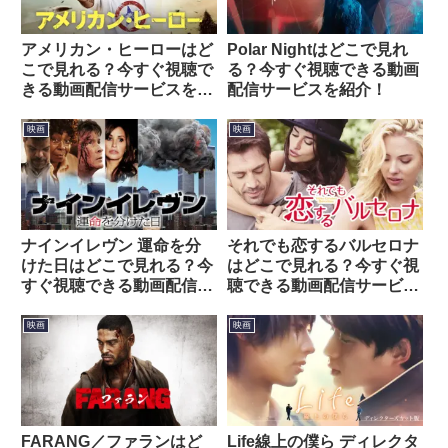
アメリカン・ヒーローはど
Polar Nightはどこで見れ
こで見れる？今すぐ視聴で
る？今すぐ視聴できる動画
きる動画配信サービスを紹
配信サービスを紹介！
介！
映画
映画
ナインイレヴン 運命を分
それでも恋するバルセロナ
けた日はどこで見れる？今
はどこで見れる？今すぐ視
すぐ視聴できる動画配信サ
聴できる動画配信サービス
ービスを紹介！
を紹介！
映画
映画
FARANG／ファランはど
Life線上の僕ら ディレクタ