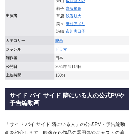
未山
坂口健太郎
莉子
齋藤飛鳥
出演者
草鹿
浅香航大
美々
磯村アメリ
詩織
市川実日子
カテゴリー
映画
ジャンル
ドラマ
制作国
日本
公開日
2023年4月14日
上映時間
130分
サイド バイ サイド 隣にいる人の公式PVや
予告編動画
「サイド バイ サイド 隣にいる人」の公式PV・予告編動
画を紹介します。映像から作品の雰囲気やキャストの演