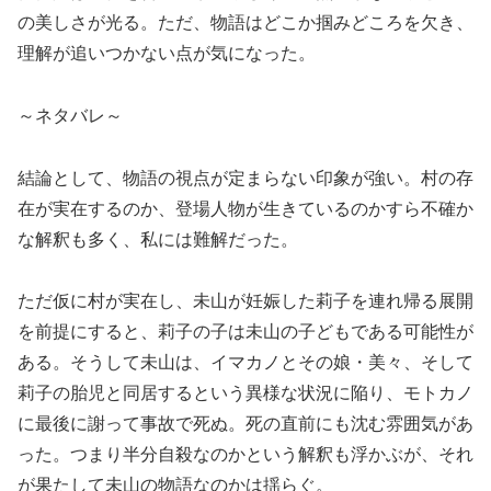
の美しさが光る。ただ、物語はどこか掴みどころを欠き、
理解が追いつかない点が気になった。
～ネタバレ～
結論として、物語の視点が定まらない印象が強い。村の存
在が実在するのか、登場人物が生きているのかすら不確か
な解釈も多く、私には難解だった。
ただ仮に村が実在し、未山が妊娠した莉子を連れ帰る展開
を前提にすると、莉子の子は未山の子どもである可能性が
ある。そうして未山は、イマカノとその娘・美々、そして
莉子の胎児と同居するという異様な状況に陥り、モトカノ
に最後に謝って事故で死ぬ。死の直前にも沈む雰囲気があ
った。つまり半分自殺なのかという解釈も浮かぶが、それ
が果たして未山の物語なのかは揺らぐ。