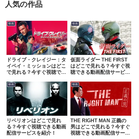
人気の作品
映画
映画
ドライブ・クレイジー：タ
仮面ライダー THE FIRST
イペイ・ミッションはどこ
はどこで見れる？今すぐ視
で見れる？今すぐ視聴でき
聴できる動画配信サービス
る動画配信サービスを紹
を紹介！
介！
映画
映画
リベリオンはどこで見れ
THE RIGHT MAN 正義の
る？今すぐ視聴できる動画
男はどこで見れる？今すぐ
配信サービスを紹介！
視聴できる動画配信サービ