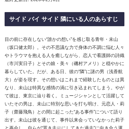
サイド バイ サイド 隣にいる人のあらすじ
目の前に存在しない“誰かの想い”を感じ取る青年・未山
（坂口健太郎）。その不思議な力で身体の不調に悩む人々
やトラウマを抱える人を癒しながら、恋人で看護師の詩織
（市川実日子）とその娘・美々（磯村アメリ）と穏やかに
暮らしていた。だが、ある日、彼の“隣”に謎の男（浅香航
大）が姿を現す。その想いはこれまで経験したものとは異
なり、未山は特異な感情の渦に引き込まれてしまう。やが
て彼は、東京に辿り着く。ミュージシャンとして活躍して
いたその男は、未山に特別な思いを打ち明け、元恋人・莉
子（齋藤飛鳥）との間に起こった“ある事件”について語り
出す。未山は彼を通じて、事件以来会っていなかった莉子
と再会し、自らが“置き去りにしてきた過去”に向き合う運