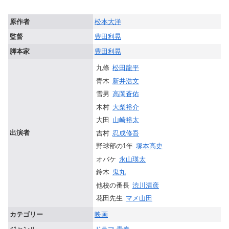
原作者
松本大洋
監督
豊田利晃
脚本家
豊田利晃
九條
松田龍平
青木
新井浩文
雪男
高岡蒼佑
木村
大柴裕介
大田
山崎裕太
出演者
吉村
忍成修吾
野球部の1年
塚本高史
オバケ
永山瑛太
鈴木
鬼丸
他校の番長
渋川清彦
花田先生
マメ山田
カテゴリー
映画