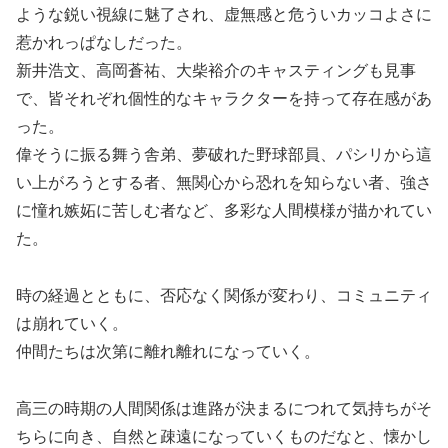
ような鋭い視線に魅了され、虚無感と危ういカッコよさに
惹かれっぱなしだった。
新井浩文、高岡蒼祐、大柴裕介のキャスティングも見事
で、皆それぞれ個性的なキャラクターを持って存在感があ
った。
偉そうに振る舞う舎弟、夢破れた野球部員、パシリから這
い上がろうとする者、無関心から恐れを知らない者、強さ
に憧れ嫉妬に苦しむ者など、多彩な人間模様が描かれてい
た。
時の経過とともに、否応なく関係が変わり、コミュニティ
は崩れていく。
仲間たちは次第に離れ離れになっていく。
高三の時期の人間関係は進路が決まるにつれて気持ちがそ
ちらに向き、自然と疎遠になっていくものだなと、懐かし