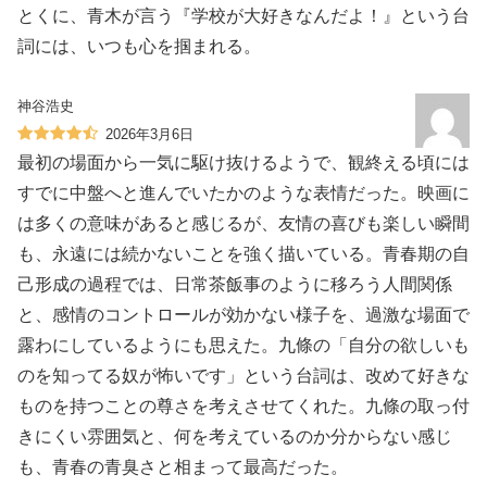
とくに、青木が言う『学校が大好きなんだよ！』という台
詞には、いつも心を掴まれる。
神谷浩史
2026年3月6日
最初の場面から一気に駆け抜けるようで、観終える頃には
すでに中盤へと進んでいたかのような表情だった。映画に
は多くの意味があると感じるが、友情の喜びも楽しい瞬間
も、永遠には続かないことを強く描いている。青春期の自
己形成の過程では、日常茶飯事のように移ろう人間関係
と、感情のコントロールが効かない様子を、過激な場面で
露わにしているようにも思えた。九條の「自分の欲しいも
のを知ってる奴が怖いです」という台詞は、改めて好きな
ものを持つことの尊さを考えさせてくれた。九條の取っ付
きにくい雰囲気と、何を考えているのか分からない感じ
も、青春の青臭さと相まって最高だった。