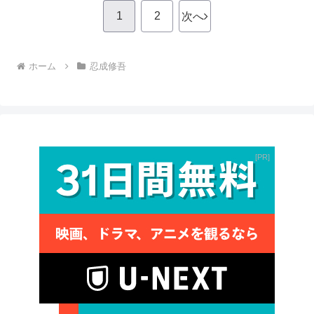
1
2
次へ
ホーム
忍成修吾
PR