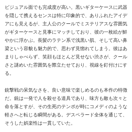
ビジュアル面でも完成度が高い。黒いギターケースに武器
を隠して携えるセンスは特に印象的で、ありふれたアイデ
アにも見えるが、主人公のクールでミステリアスな雰囲気
がギターケースと見事にマッチしており、彼の一枚絵が鮮
やかに浮かぶ。長髪のラテン系で浅黒い肌、そして高い鼻
梁という容貌も魅力的で、思わず見惚れてしまう。彼はあ
まりしゃべらず、笑顔もほとんど見せない渋さが、クール
さと謎めいた雰囲気を際立たせており、視線を釘付けにす
る。
銃撃戦の呆気なさを、良い意味で楽しめるのも本作の特徴
だ。銃は一発で人を殺せる道具であり、味方も敵も次々と
命を落とすが、その生死のテンポが時にコメディのような
軽さへと転じる瞬間がある。デスペラード全体を通じて、
そうした娯楽性は一貫していた。