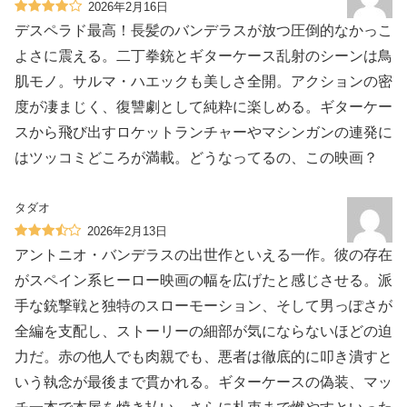
2026年2月16日
デスペラド最高！長髪のバンデラスが放つ圧倒的なかっこ
よさに震える。二丁拳銃とギターケース乱射のシーンは鳥
肌モノ。サルマ・ハエックも美しさ全開。アクションの密
度が凄まじく、復讐劇として純粋に楽しめる。ギターケー
スから飛び出すロケットランチャーやマシンガンの連発に
はツッコミどころが満載。どうなってるの、この映画？
タダオ
2026年2月13日
アントニオ・バンデラスの出世作といえる一作。彼の存在
がスペイン系ヒーロー映画の幅を広げたと感じさせる。派
手な銃撃戦と独特のスローモーション、そして男っぽさが
全編を支配し、ストーリーの細部が気にならないほどの迫
力だ。赤の他人でも肉親でも、悪者は徹底的に叩き潰すと
いう執念が最後まで貫かれる。ギターケースの偽装、マッ