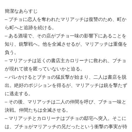
簡潔なあらすじ
– ブチョに恋人を奪われたマリアッチは復讐のため、町か
ら町へと追跡を続ける。
– ある酒場で、その店がブチョ一味の影響下にあることを
知り、銃撃戦へ。他を全滅させるが、マリアッチは重傷を
負う。
– マリアッチは近くの書店主カロリーナに救われ、ブチョ
が現れて彼を匿っていないかと迫る。
– バレかけるとブチョの猛反撃が始まり、二人は書店を脱
出。絶好のポジションを得るが、マリアッチは銃を撃たず
に逃走する。
– その後、マリアッチは二人の仲間を呼び、ブチョ一味と
決戦。仲間たちは全滅させる。
– マリアッチとカロリーナはブチョの邸宅へ突入。そこに
は、ブチョがマリアッチの兄だったという衝撃の事実が待