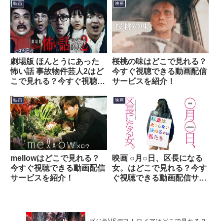
映画
映画
劇場版 ほんとうにあった
桜桃の味はどこで見れる？
怖い話 事故物件芸人2はど
今すぐ視聴できる動画配信
こで見れる？今すぐ視聴で
サービスを紹介！
きる動画配信サービスを紹
介！
映画
映画
mellowはどこで見れる？
映画 ○月○日、区長になる
今すぐ視聴できる動画配信
女。はどこで見れる？今す
サービスを紹介！
ぐ視聴できる動画配信サー
ビスを紹介！