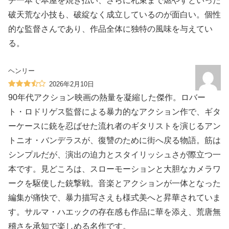
チ一本で本屋を焼き払い、さらに札束まで燃やすといった
破天荒な小技も、破綻なく成立しているのが面白い。個性
的な監督さんであり、作品全体に独特の風味を与えてい
る。
ヘンリー
2026年2月10日
90年代アクション映画の熱量を凝縮した傑作。ロバー
ト・ロドリゲス監督による暴力的なアクション作で、ギタ
ーケースに銃を忍ばせた流れ者のギタリストを演じるアン
トニオ・バンデラスが、復讐のために街へ戻る物語。筋は
シンプルだが、演出の迫力とスタイリッシュさが際立つ一
本です。見どころは、スローモーションと大胆なカメラワ
ークを駆使した銃撃戦。音楽とアクションが一体となった
編集が痛快で、暴力描写さえも様式美へと昇華されていま
す。サルマ・ハエックの存在感も作品に華を添え、荒唐無
稽さを承知で楽しめる名作です。