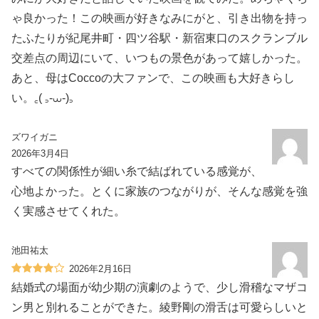
ゃ良かった！この映画が好きなみにがと、引き出物を持っ
たふたりが紀尾井町・四ツ谷駅・新宿東口のスクランブル
交差点の周辺にいて、いつもの景色があって嬉しかった。
あと、母はCoccoの大ファンで、この映画も大好きらし
い。꜀( ꜆-⩊-)꜆
ズワイガニ
2026年3月4日
すべての関係性が細い糸で結ばれている感覚が、
心地よかった。とくに家族のつながりが、そんな感覚を強
く実感させてくれた。
池田祐太
2026年2月16日
結婚式の場面が幼少期の演劇のようで、少し滑稽なマザコ
ン男と別れることができた。綾野剛の滑舌は可愛らしいと