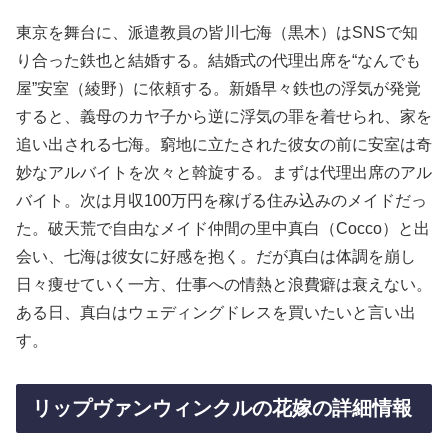
東京を舞台に、派遣教員の皆川七海（黒木）はSNSで知
り合った鉄也と結婚する。結婚式の代理出席を“なんでも
屋”安室（綾野）に依頼する。新婚早々鉄也の浮気が発覚
すると、義母のカヤ子から逆に浮気の罪を着せられ、家を
追い出される七海。窮地に立たされた彼女の前に安室は奇
妙なアルバイトを次々と斡旋する。まずは代理出席のアル
バイト。次は月収100万円を稼げる住み込みのメイドだっ
た。破天荒で自由なメイド仲間の里中真白（Cocco）と出
会い、七海は彼女に好感を抱く。だが真白は体調を崩し
日々痩せていく一方、仕事への情熱と浪費癖は衰えない。
ある日、真白はウェディングドレスを買いたいと言い出
す。
リップヴァンウィンクルの花嫁の詳細情報