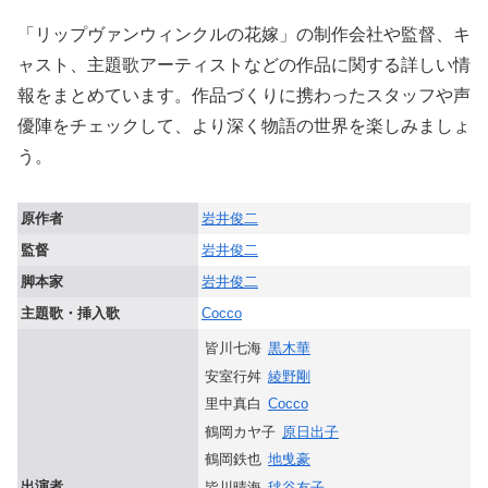
「リップヴァンウィンクルの花嫁」の制作会社や監督、キ
ャスト、主題歌アーティストなどの作品に関する詳しい情
報をまとめています。作品づくりに携わったスタッフや声
優陣をチェックして、より深く物語の世界を楽しみましょ
う。
原作者
岩井俊二
監督
岩井俊二
脚本家
岩井俊二
主題歌・挿入歌
Cocco
皆川七海
黒木華
安室行舛
綾野剛
里中真白
Cocco
鶴岡カヤ子
原日出子
鶴岡鉄也
地曵豪
出演者
皆川晴海
毬谷友子