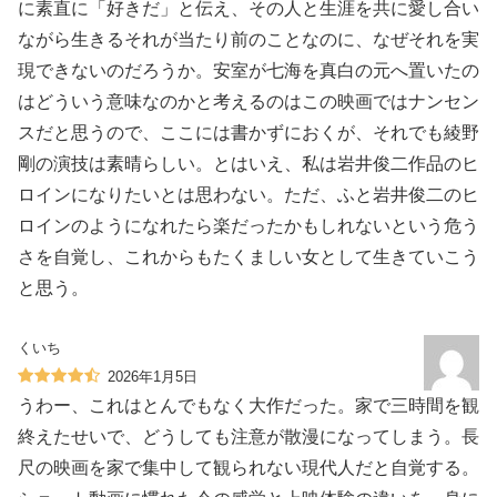
に素直に「好きだ」と伝え、その人と生涯を共に愛し合い
ながら生きるそれが当たり前のことなのに、なぜそれを実
現できないのだろうか。安室が七海を真白の元へ置いたの
はどういう意味なのかと考えるのはこの映画ではナンセン
スだと思うので、ここには書かずにおくが、それでも綾野
剛の演技は素晴らしい。とはいえ、私は岩井俊二作品のヒ
ロインになりたいとは思わない。ただ、ふと岩井俊二のヒ
ロインのようになれたら楽だったかもしれないという危う
さを自覚し、これからもたくましい女として生きていこう
と思う。
くいち
2026年1月5日
うわー、これはとんでもなく大作だった。家で三時間を観
終えたせいで、どうしても注意が散漫になってしまう。長
尺の映画を家で集中して観られない現代人だと自覚する。