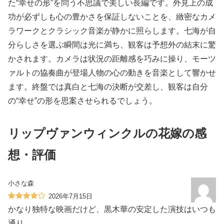
た“幸せの形”を問う不思議で美しい長編です。外見上の成
功が必ずしも心の豊かさを保証しないことを、緻密なカメ
ラワークとクラシック音楽が静かに照らします。七海が自
分らしさを選ぶ瞬間は光に満ち、観客は予想外の結末に驚
かされます。カメラは状況の距離感を巧みに操り、モーツ
ァルトの協奏曲が登場人物の心の動きを音楽として響かせ
ます。終盤では真白と七海の決断が交差し、観客は自分
の“幸せ”の形を思案させられるでしょう。
リップヴァンウィンクルの花嫁の感
想・評価
小さな森
2026年7月15日
かなり独特な映画だけど、黒木華の安定した演技はいつも
通り。