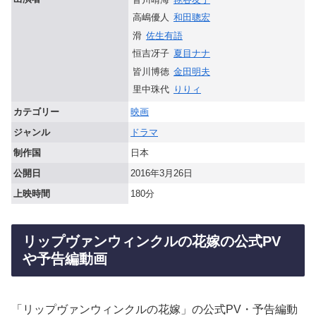
高嶋優人
和田聰宏
滑
佐生有語
恒吉冴子
夏目ナナ
皆川博徳
金田明夫
里中珠代
りりィ
カテゴリー
映画
ジャンル
ドラマ
制作国
日本
公開日
2016年3月26日
上映時間
180分
リップヴァンウィンクルの花嫁の公式PV
や予告編動画
「リップヴァンウィンクルの花嫁」の公式PV・予告編動