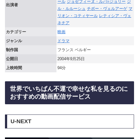
ール
ジョゼフィーヌ・ルバ=ジョリー
ジ
出演者
ル・ルルーシュ
チボー・ヴェルアーゲ
マ
リオン・コティヤール
レティシア・ヴェ
ネチア
カテゴリー
映画
ジャンル
ドラマ
制作国
フランス ベルギー
公開日
2004年9月25日
上映時間
94分
世界でいちばん不運で幸せな私を見るのに
おすすめの動画配信サービス
U-NEXT