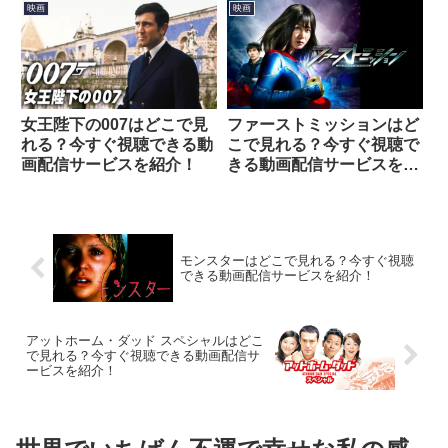
聴できる動画配信サービス
映画
映画
を紹介！
女王陛下の007はどこで見
ファーストミッションはど
れる？今すぐ視聴できる動
こで見れる？今すぐ視聴で
画配信サービスを紹介！
きる動画配信サービスを紹
介！
モンスターはどこで見れる？今すぐ視聴
できる動画配信サービスを紹介！
アットホーム・ダッド スペシャルはどこ
で見れる？今すぐ視聴できる動画配信サ
ービスを紹介！