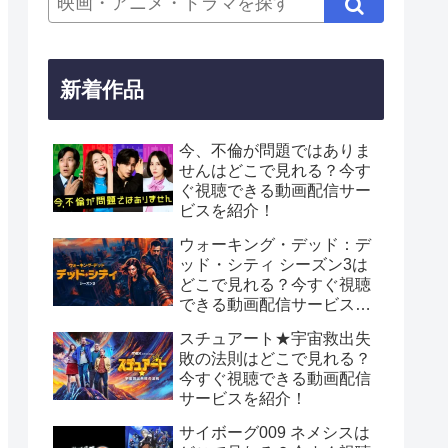
新着作品
今、不倫が問題ではありま
せんはどこで見れる？今す
ぐ視聴できる動画配信サー
ビスを紹介！
ウォーキング・デッド：デ
ッド・シティ シーズン3は
どこで見れる？今すぐ視聴
できる動画配信サービスを
紹介！
スチュアート★宇宙救出失
敗の法則はどこで見れる？
今すぐ視聴できる動画配信
サービスを紹介！
サイボーグ009 ネメシスは