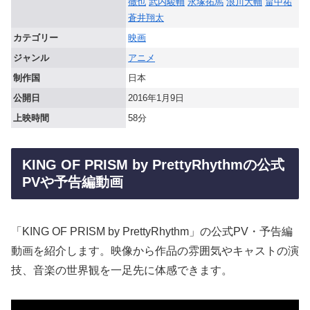
徹也
武内駿輔
永塚拓馬
浪川大輔
畠中祐
蒼井翔太
カテゴリー
映画
ジャンル
アニメ
制作国
日本
公開日
2016年1月9日
上映時間
58分
KING OF PRISM by PrettyRhythmの公式
PVや予告編動画
「KING OF PRISM by PrettyRhythm」の公式PV・予告編
動画を紹介します。映像から作品の雰囲気やキャストの演
技、音楽の世界観を一足先に体感できます。