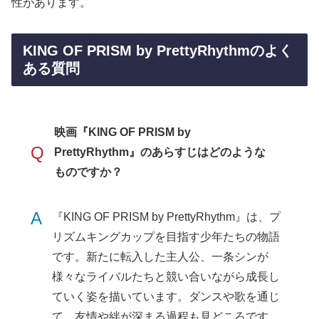
性があります。
KING OF PRISM by PrettyRhythmのよく
ある質問
映画『KING OF PRISM by
Q
PrettyRhythm』のあらすじはどのような
ものですか？
A
『KING OF PRISM by PrettyRhythm』は、プ
リズムキングカップを目指す少年たちの物語
です。新たに転入した主人公、一条シンが
様々なライバルたちと競い合いながら成長し
ていく姿を描いています。ダンスや歌を通じ
て、友情や絆が深まる過程も見どころです。