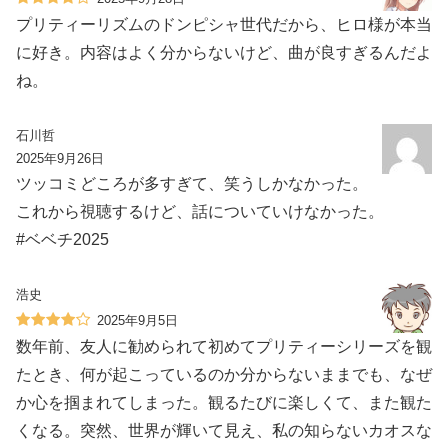
プリティーリズムのドンピシャ世代だから、ヒロ様が本当
に好き。内容はよく分からないけど、曲が良すぎるんだよ
ね。
石川哲
2025年9月26日
ツッコミどころが多すぎて、笑うしかなかった。
これから視聴するけど、話についていけなかった。
#ベベチ2025
浩史
2025年9月5日
数年前、友人に勧められて初めてプリティーシリーズを観
たとき、何が起こっているのか分からないままでも、なぜ
か心を掴まれてしまった。観るたびに楽しくて、また観た
くなる。突然、世界が輝いて見え、私の知らないカオスな