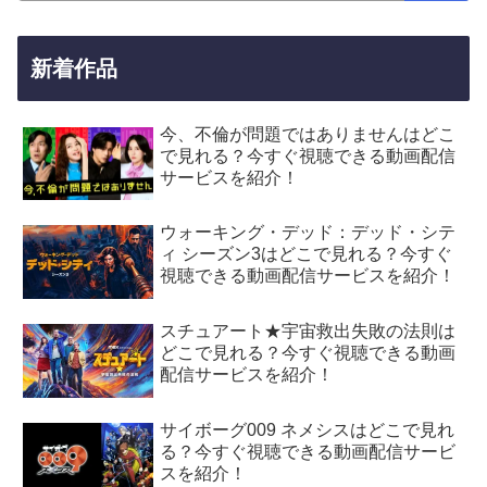
新着作品
今、不倫が問題ではありませんはどこ
で見れる？今すぐ視聴できる動画配信
サービスを紹介！
ウォーキング・デッド：デッド・シテ
ィ シーズン3はどこで見れる？今すぐ
視聴できる動画配信サービスを紹介！
スチュアート★宇宙救出失敗の法則は
どこで見れる？今すぐ視聴できる動画
配信サービスを紹介！
サイボーグ009 ネメシスはどこで見れ
る？今すぐ視聴できる動画配信サービ
スを紹介！