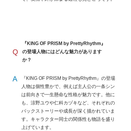
『KING OF PRISM by PrettyRhythm』
Q
の登場人物にはどんな魅力があります
か？
A
『KING OF PRISM by PrettyRhythm』の登場
人物は個性豊かで、例えば主人公の一条シン
は前向きで一生懸命な性格が魅力です。他に
も、涼野ユウや仁科カヅキなど、それぞれの
バックストーリーや成長が深く描かれていま
す。キャラクター同士の関係性も物語を盛り
上げています。