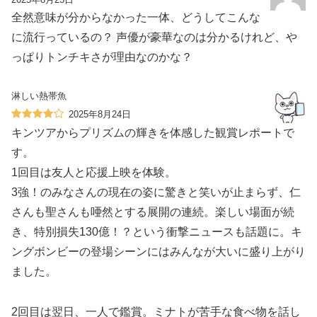
全然意味が分からなかった一体、どうしてこんな
に流行っているの？ 声優が豪華なのは分かるけれど、や
っぱりトンチキさが理由なのかな？
淋しい熱帯魚
2025年8月24日
キンツアからプリズムの輝きを体感した観賞レポートで
す。
1回目は友人と応援上映を体験。
3強！のみなさんの現在の姿に驚きと笑いが止まらず、仁
さんも聖さんも唖然とする展開の連続。楽しい場面が続
き、特別損失130億！？という衝撃ニュースも話題に。キ
ングボンビーの登場シーンにはみんなが大いに盛り上がり
ました。
2回目は翌日、一人で鑑賞。ミナトが苦手な食べ物を話し