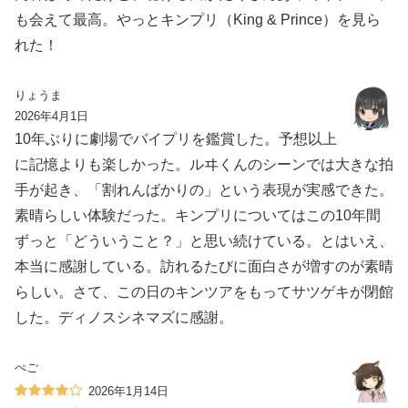
も会えて最高。やっとキンプリ（King & Prince）を見ら
れた！
りょうま
2026年4月1日
10年ぶりに劇場でバイプリを鑑賞した。予想以上
に記憶よりも楽しかった。ルヰくんのシーンでは大きな拍
手が起き、「割れんばかりの」という表現が実感できた。
素晴らしい体験だった。キンプリについてはこの10年間
ずっと「どういうこと？」と思い続けている。とはいえ、
本当に感謝している。訪れるたびに面白さが増すのが素晴
らしい。さて、この日のキンツアをもってサツゲキが閉館
した。ディノスシネマズに感謝。
ぺご
2026年1月14日