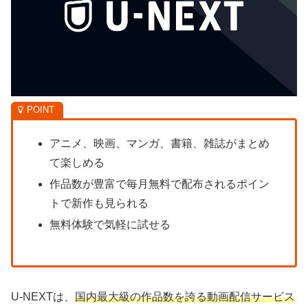
アニメ、映画、マンガ、書籍、雑誌がまとめ
て楽しめる
作品数が豊富で毎月無料で配布されるポイン
トで新作も見られる
無料体験で気軽に試せる
U-NEXTは、
国内最大級の作品数を誇る動画配信サービス