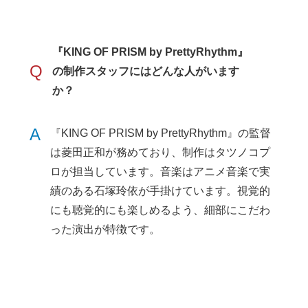
『KING OF PRISM by PrettyRhythm』
Q
の制作スタッフにはどんな人がいます
か？
A
『KING OF PRISM by PrettyRhythm』の監督
は菱田正和が務めており、制作はタツノコプ
ロが担当しています。音楽はアニメ音楽で実
績のある石塚玲依が手掛けています。視覚的
にも聴覚的にも楽しめるよう、細部にこだわ
った演出が特徴です。