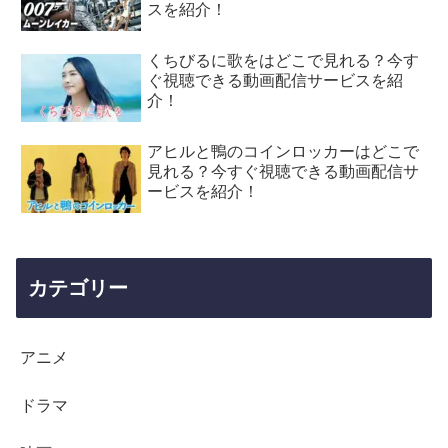
スを紹介！
くちびるに歌をはどこで見れる？今す
ぐ視聴できる動画配信サービスを紹
介！
アヒルと鴨のコインロッカーはどこで
見れる？今すぐ視聴できる動画配信サ
ービスを紹介！
カテゴリー
アニメ
ドラマ