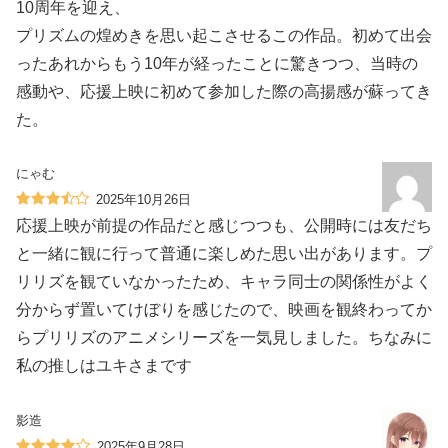
10周年を迎え、
プリズムの煌めきを思い起こさせるこの作品。初めて出会
ったあれからもう10年が経ったことに驚きつつ、当時の
感動や、応援上映に初めて参加した際の高揚感が蘇ってき
た。
にゃむ
2025年10月26日
応援上映が前提の作品だと感じつつも、公開時には友だち
と一緒に観に行って普通に楽しめた思い出があります。プ
リリズを観ていなかったため、キャラ同士の関係性がよく
分からず置いてけぼりを感じたので、映画を観終わってか
らプリリズのアニメシリーズを一気見しました。ちなみに
私の推しはユキさまです️️
影造
2025年9月28日