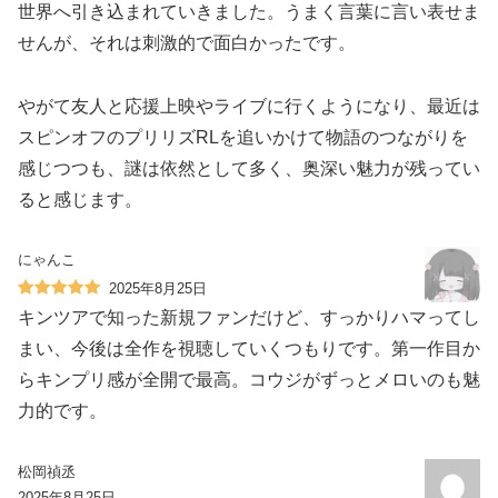
世界へ引き込まれていきました。うまく言葉に言い表せま
せんが、それは刺激的で面白かったです。
やがて友人と応援上映やライブに行くようになり、最近は
スピンオフのプリリズRLを追いかけて物語のつながりを
感じつつも、謎は依然として多く、奥深い魅力が残ってい
ると感じます。
にゃんこ
2025年8月25日
キンツアで知った新規ファンだけど、すっかりハマってし
まい、今後は全作を視聴していくつもりです。第一作目か
らキンプリ感が全開で最高。コウジがずっとメロいのも魅
力的です。
松岡禎丞
2025年8月25日