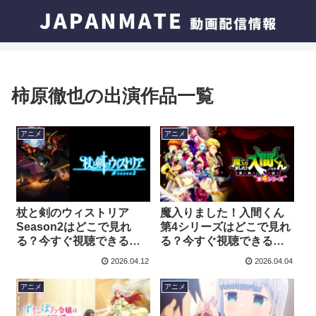
柿原徹也の出演作品一覧
アニメ
アニメ
杖と剣のウィストリア
魔入りました！入間くん
Season2はどこで見れ
第4シリーズはどこで見れ
る？今すぐ視聴できる動
る？今すぐ視聴できる動
画配信サービスを紹介！
画配信サービスを紹介！
2026.04.12
2026.04.04
アニメ
アニメ