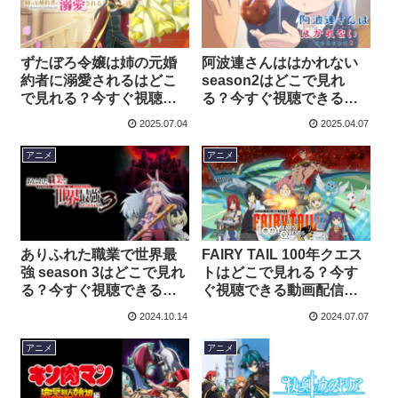
ずたぼろ令嬢は姉の元婚
阿波連さんははかれない
約者に溺愛されるはどこ
season2はどこで見れ
で見れる？今すぐ視聴で
る？今すぐ視聴できる動
きる動画配信サービスを
画配信サービスを紹介！
2025.07.04
2025.04.07
紹介！
アニメ
アニメ
ありふれた職業で世界最
FAIRY TAIL 100年クエス
強 season 3はどこで見れ
トはどこで見れる？今す
る？今すぐ視聴できる動
ぐ視聴できる動画配信サ
画配信サービスを紹介！
ービスを紹介！
2024.10.14
2024.07.07
アニメ
アニメ