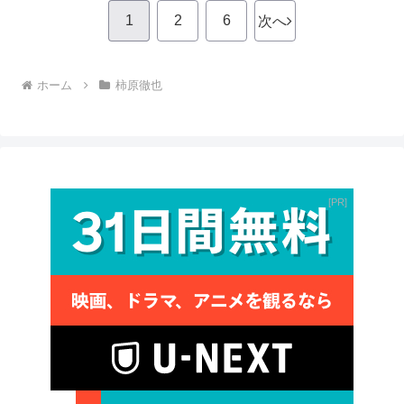
1
2
6
次へ
ホーム
柿原徹也
PR