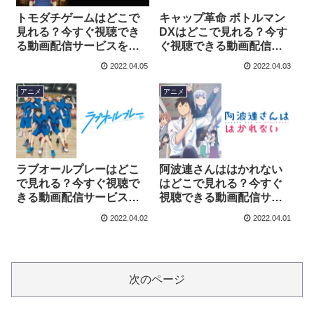
トモダチゲームはどこで
キャップ革命 ボトルマン
見れる？今すぐ視聴でき
DXはどこで見れる？今す
る動画配信サービスを紹
ぐ視聴できる動画配信サ
介！
ービスを紹介！
2022.04.05
2022.04.03
アニメ
アニメ
ラブオールプレーはどこ
阿波連さんははかれない
で見れる？今すぐ視聴で
はどこで見れる？今すぐ
きる動画配信サービスを
視聴できる動画配信サー
紹介！
ビスを紹介！
2022.04.02
2022.04.01
次のページ