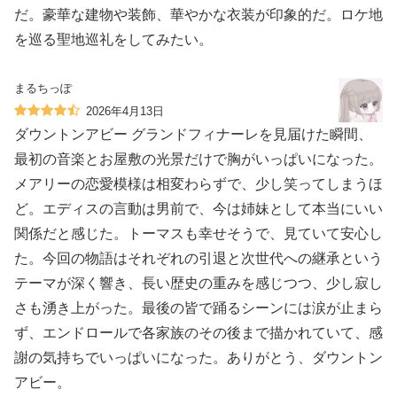
だ。豪華な建物や装飾、華やかな衣装が印象的だ。ロケ地
を巡る聖地巡礼をしてみたい。
まるちっぽ
2026年4月13日
ダウントンアビー グランドフィナーレを見届けた瞬間、
最初の音楽とお屋敷の光景だけで胸がいっぱいになった。
メアリーの恋愛模様は相変わらずで、少し笑ってしまうほ
ど。エディスの言動は男前で、今は姉妹として本当にいい
関係だと感じた。トーマスも幸せそうで、見ていて安心し
た。今回の物語はそれぞれの引退と次世代への継承という
テーマが深く響き、長い歴史の重みを感じつつ、少し寂し
さも湧き上がった。最後の皆で踊るシーンには涙が止まら
ず、エンドロールで各家族のその後まで描かれていて、感
謝の気持ちでいっぱいになった。ありがとう、ダウントン
アビー。