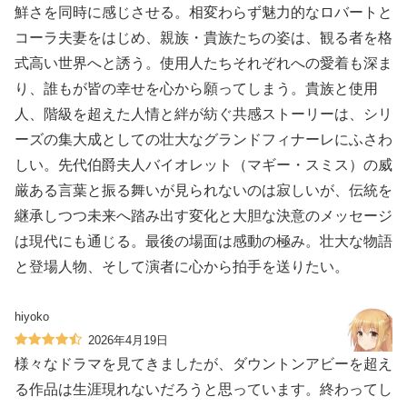
鮮さを同時に感じさせる。相変わらず魅力的なロバートと
コーラ夫妻をはじめ、親族・貴族たちの姿は、観る者を格
式高い世界へと誘う。使用人たちそれぞれへの愛着も深ま
り、誰もが皆の幸せを心から願ってしまう。貴族と使用
人、階級を超えた人情と絆が紡ぐ共感ストーリーは、シリ
ーズの集大成としての壮大なグランドフィナーレにふさわ
しい。先代伯爵夫人バイオレット（マギー・スミス）の威
厳ある言葉と振る舞いが見られないのは寂しいが、伝統を
継承しつつ未来へ踏み出す変化と大胆な決意のメッセージ
は現代にも通じる。最後の場面は感動の極み。壮大な物語
と登場人物、そして演者に心から拍手を送りたい。
hiyoko
2026年4月19日
様々なドラマを見てきましたが、ダウントンアビーを超え
る作品は生涯現れないだろうと思っています。終わってし