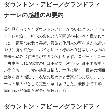
ダウントン・アビー／グランドフィ
ナーレの感想のAI要約
長年見守ってきたダウントンアビーがついにグランドフィ
ナーレを迎え、時代の変化と人間関係の絆が深く描かれま
した。豪華な衣装と美術、貴族と使用人の壁を越える思い
やりに胸を打たれ、バイオレット様の不在は寂しいものの
未来へ踏み出す決意が力強く伝わります。ロバートとコー
ラ夫妻をはじめ家族の絆は不変で、次世代へ継承する重さ
が際立ち、ドラマの熱量は幅広い世代に響く。最後の場面
は涙を誘う感動で、衣装の煌めきと音楽が心に残り、シリ
ーズの集大成として完璧な幕引きでした。最後まで丁寧に
描かれた群像劇と演者の演技力に拍手。
ダウントン・アビー／グランドフィ