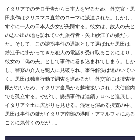
イタリアでのテロ予告から日本人を守るため、外交官・黒
田康作はクリスマス直前のローマに派遣された。しかし、
すぐに一人の日本人少女が失踪する。彼女は、故人の夫と
の思い出の地を訪れていた旅行者・矢上紗江子の娘だっ
た。そして、この誘拐事件の通訳として選ばれた黒田は、
紗江子に掛かってきた犯人の電話を受け取ることにより、
彼女の「偽の夫」として事件に巻き込まれてしまう。しか
し、警察の介入を犯人に見破られ、事件解決は遠のいてい
く。黒田は独自行動で調査を進めるが、外交官には捜査権
限がないため、イタリア当局から越権扱いされ、大使館内
でも孤立する。やがて、誘拐事件は連鎖テロへと進展し、
イタリア全土に広がりを見せる。混迷を深める捜査の中、
黒田は事件の鍵がイタリア南部の港町・アマルフィにある
ことに気付くのだが…。