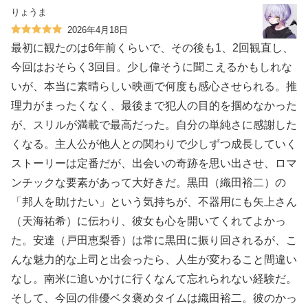
りょうま
2026年4月18日
最初に観たのは6年前くらいで、その後も1、2回観直し、
今回はおそらく3回目。少し偉そうに聞こえるかもしれな
いが、本当に素晴らしい映画で何度も感心させられる。推
理力がまったくなく、最後まで犯人の目的を掴めなかった
が、スリルが満載で最高だった。自分の単純さに感謝した
くなる。主人公が他人との関わりで少しずつ成長していく
ストーリーは定番だが、出会いの奇跡を思い出させ、ロマ
ンチックな要素があって大好きだ。黒田（織田裕二）の
「邦人を助けたい」という気持ちが、不器用にも矢上さん
（天海祐希）に伝わり、彼女も心を開いてくれてよかっ
た。安達（戸田恵梨香）は常に黒田に振り回されるが、こ
んな魅力的な上司と出会ったら、人生が変わること間違い
なし。南米に追いかけに行くなんて忘れられない経験だ。
そして、今回の俳優ベタ褒めタイムは織田裕二。彼のかっ