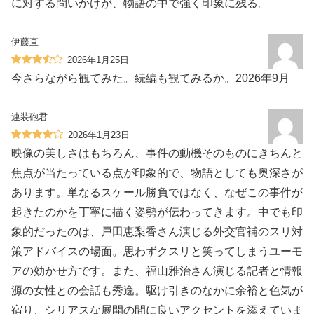
に対する問いかけが、物語の中で強く印象に残る。
伊藤直
2026年1月25日
今さらながら観てみた。続編も観てみるか。2026年9月
連装砲君
2026年1月23日
映像の美しさはもちろん、事件の動機そのものにきちんと
焦点が当たっている点が印象的で、物語としても奥深さが
あります。単なるスケール勝負ではなく、なぜこの事件が
起きたのかを丁寧に描く姿勢が伝わってきます。中でも印
象的だったのは、戸田恵梨香さん演じる外交官補のスリ対
策アドバイスの場面。思わずクスリと笑ってしまうユーモ
アの効かせ方です。また、福山雅治さん演じる記者と情報
源の女性との会話も秀逸。駆け引きのなかに余裕と色気が
宿り、シリアスな展開の間に良いアクセントを添えていま