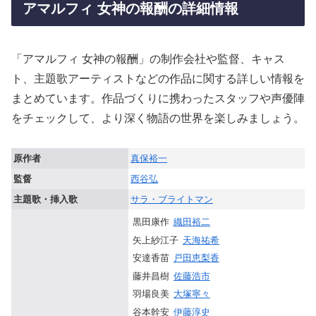
アマルフィ 女神の報酬の詳細情報
「アマルフィ 女神の報酬」の制作会社や監督、キャス
ト、主題歌アーティストなどの作品に関する詳しい情報を
まとめています。作品づくりに携わったスタッフや声優陣
をチェックして、より深く物語の世界を楽しみましょう。
原作者
真保裕一
監督
西谷弘
主題歌・挿入歌
サラ・ブライトマン
黒田康作
織田裕二
矢上紗江子
天海祐希
安達香苗
戸田恵梨香
藤井昌樹
佐藤浩市
羽場良美
大塚寧々
谷本幹安
伊藤淳史