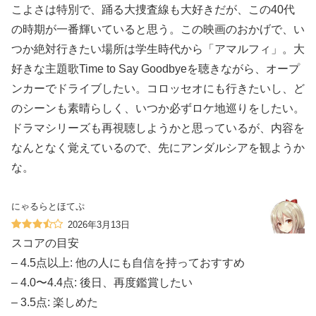
こよさは特別で、踊る大捜査線も大好きだが、この40代
の時期が一番輝いていると思う。この映画のおかげで、い
つか絶対行きたい場所は学生時代から「アマルフィ」。大
好きな主題歌Time to Say Goodbyeを聴きながら、オープ
ンカーでドライブしたい。コロッセオにも行きたいし、ど
のシーンも素晴らしく、いつか必ずロケ地巡りをしたい。
ドラマシリーズも再視聴しようかと思っているが、内容を
なんとなく覚えているので、先にアンダルシアを観ようか
な。
にゃるらとほてぷ
2026年3月13日
スコアの目安
– 4.5点以上: 他の人にも自信を持っておすすめ
– 4.0〜4.4点: 後日、再度鑑賞したい
– 3.5点: 楽しめた