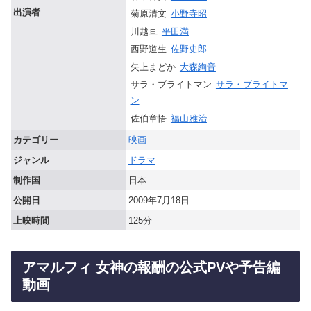
出演者
菊原清文
小野寺昭
川越亘
平田満
西野道生
佐野史郎
矢上まどか
大森絢音
サラ・ブライトマン
サラ・ブライトマ
ン
佐伯章悟
福山雅治
カテゴリー
映画
ジャンル
ドラマ
制作国
日本
公開日
2009年7月18日
上映時間
125分
アマルフィ 女神の報酬の公式PVや予告編
動画