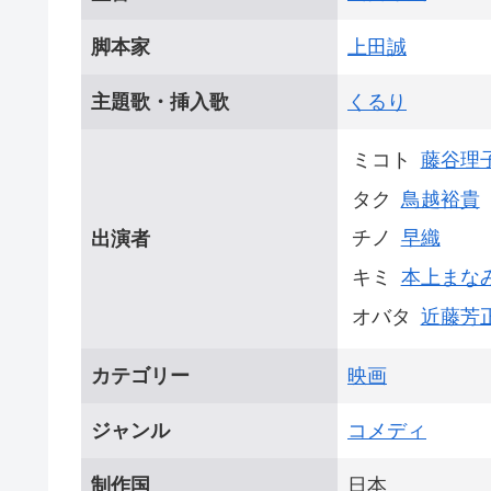
脚本家
上田誠
主題歌・挿入歌
くるり
ミコト
藤谷理
タク
鳥越裕貴
チノ
早織
出演者
キミ
本上まな
オバタ
近藤芳
カテゴリー
映画
ジャンル
コメディ
制作国
日本