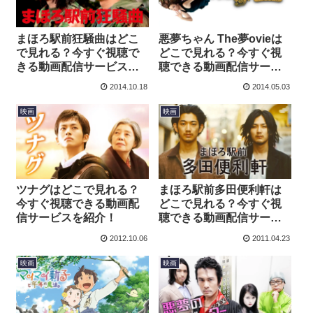
まほろ駅前狂騒曲はどこ
悪夢ちゃん The夢ovieは
で見れる？今すぐ視聴で
どこで見れる？今すぐ視
きる動画配信サービスを
聴できる動画配信サービ
紹介！
スを紹介！
2014.10.18
2014.05.03
映画
映画
ツナグはどこで見れる？
まほろ駅前多田便利軒は
今すぐ視聴できる動画配
どこで見れる？今すぐ視
信サービスを紹介！
聴できる動画配信サービ
スを紹介！
2012.10.06
2011.04.23
映画
映画