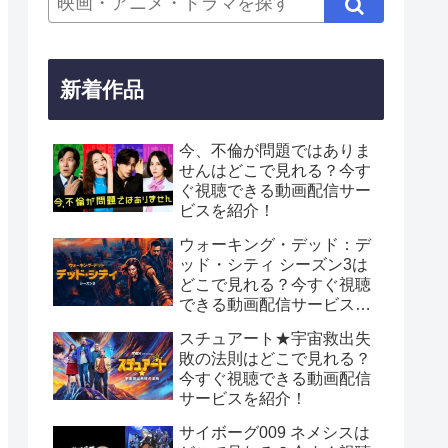
新着作品
今、不倫が問題ではありま
せんはどこで見れる？今す
ぐ視聴できる動画配信サー
ビスを紹介！
ウォーキング・デッド：デ
ッド・シティ シーズン3は
どこで見れる？今すぐ視聴
できる動画配信サービスを
紹介！
スチュアート★宇宙救出失
敗の法則はどこで見れる？
今すぐ視聴できる動画配信
サービスを紹介！
サイボーグ009 ネメシスは