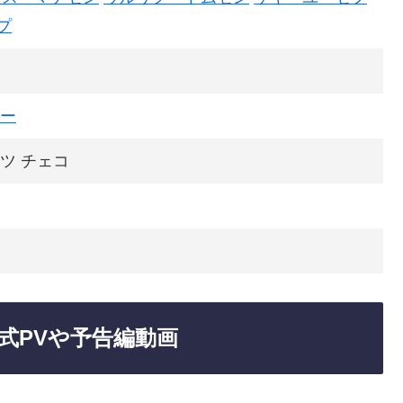
プ
ー
ツ チェコ
式PVや予告編動画