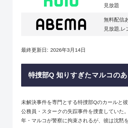
見放題
無料配信
見放題,レ
最終更新日
2026年3月14日
特捜部Q 知りすぎたマルコの
未解決事件を専門とする特捜部Qのカールと
公務員・スタークの失踪事件を捜査していた
年・マルコが警察に拘束されるが、彼は沈黙