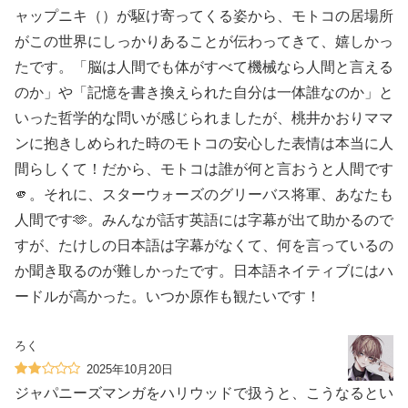
ャップニキ（）が駆け寄ってくる姿から、モトコの居場所
がこの世界にしっかりあることが伝わってきて、嬉しかっ
たです。️「脳は人間でも体がすべて機械なら人間と言える
のか」や「記憶を書き換えられた自分は一体誰なのか」と
いった哲学的な問いが感じられましたが、桃井かおりママ
ンに抱きしめられた時のモトコの安心した表情は本当に人
間らしくて！だから、モトコは誰が何と言おうと人間です
🫵。それに、スターウォーズのグリーバス将軍、あなたも
人間です🫶。みんなが話す英語には字幕が出て助かるので
すが、たけしの日本語は字幕がなくて、何を言っているの
か聞き取るのが難しかったです。日本語ネイティブにはハ
ードルが高かった。いつか原作も観たいです！
ろく
2025年10月20日
ジャパニーズマンガをハリウッドで扱うと、こうなるとい