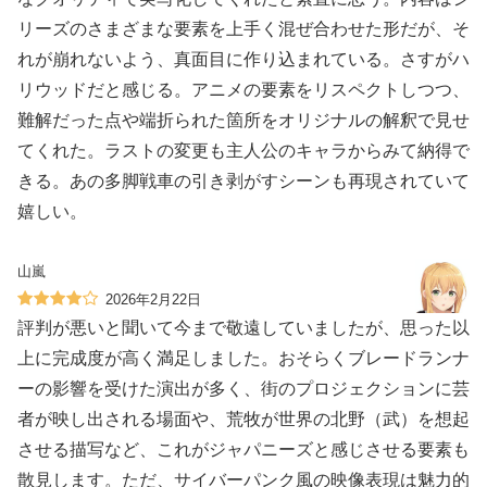
リーズのさまざまな要素を上手く混ぜ合わせた形だが、そ
れが崩れないよう、真面目に作り込まれている。さすがハ
リウッドだと感じる。アニメの要素をリスペクトしつつ、
難解だった点や端折られた箇所をオリジナルの解釈で見せ
てくれた。ラストの変更も主人公のキャラからみて納得で
きる。あの多脚戦車の引き剥がすシーンも再現されていて
嬉しい。
山嵐
2026年2月22日
評判が悪いと聞いて今まで敬遠していましたが、思った以
上に完成度が高く満足しました。おそらくブレードランナ
ーの影響を受けた演出が多く、街のプロジェクションに芸
者が映し出される場面や、荒牧が世界の北野（武）を想起
させる描写など、これがジャパニーズと感じさせる要素も
散見します。ただ、サイバーパンク風の映像表現は魅力的