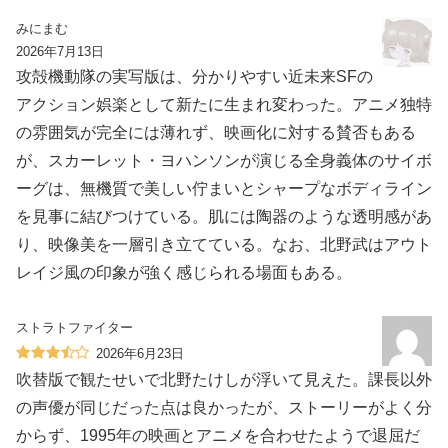
みにまむ
2026年7月13日
攻殻機動隊の実写版は、分かりやすい近未来SFの
アクション娯楽として新たに生まれ変わった。アニメ独特
の雰囲気が完全には薄れず、映画化に対する賛否もある
が、スカーレット・ヨハンソンが演じる全身義体のサイボ
ーグは、無機質で美しい佇まいとシャープなボディライン
を見事に結びつけている。肌には陶器のような透明感があ
り、映像美を一層引き立てている。なお、北野武はアウト
レイジ風の印象が強く感じられる場面もある。
ストラトファイター
2026年6月23日
吹替版で観たせいで北野たけしが浮いて見えた。課長以外
の声優が同じだった点は良かったが、ストーリーがよく分
からず、1995年の映画とアニメを合わせたようで退屈だ