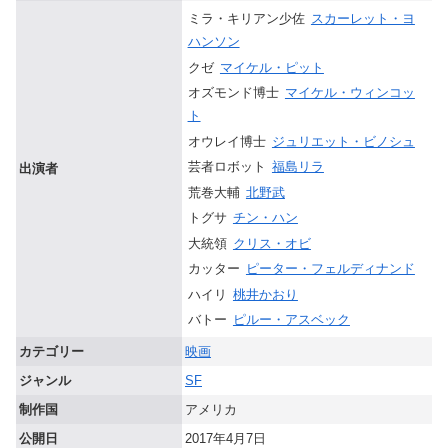
ミラ・キリアン少佐
スカーレット・ヨ
ハンソン
クゼ
マイケル・ピット
オズモンド博士
マイケル・ウィンコッ
ト
オウレイ博士
ジュリエット・ビノシュ
芸者ロボット
福島リラ
出演者
荒巻大輔
北野武
トグサ
チン・ハン
大統領
クリス・オビ
カッター
ピーター・フェルディナンド
ハイリ
桃井かおり
バトー
ピルー・アスベック
カテゴリー
映画
ジャンル
SF
制作国
アメリカ
公開日
2017年4月7日