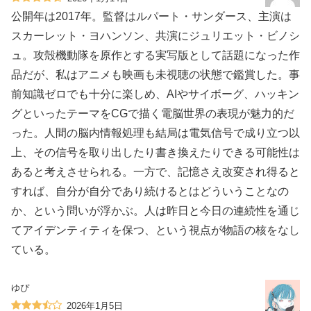
公開年は2017年。監督はルパート・サンダース、主演は
スカーレット・ヨハンソン、共演にジュリエット・ビノシ
ュ。攻殻機動隊を原作とする実写版として話題になった作
品だが、私はアニメも映画も未視聴の状態で鑑賞した。事
前知識ゼロでも十分に楽しめ、AIやサイボーグ、ハッキン
グといったテーマをCGで描く電脳世界の表現が魅力的だ
った。人間の脳内情報処理も結局は電気信号で成り立つ以
上、その信号を取り出したり書き換えたりできる可能性は
あると考えさせられる。一方で、記憶さえ改変され得ると
すれば、自分が自分であり続けるとはどういうことなの
か、という問いが浮かぶ。人は昨日と今日の連続性を通じ
てアイデンティティを保つ、という視点が物語の核をなし
ている。
ゆぴ
2026年1月5日