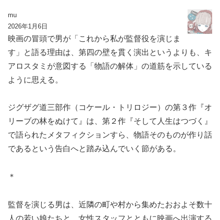
mu
2026年1月6日
映画の冒頭で男が「これから私が監督役を演じま
す」と語る理由は、第四の壁を貫く演出というよりも、キ
アロスタミが意図する「物語の解体」の道筋を示している
ように思える。
ジグザグ道三部作（コケール・トリロジー）の第３作『オ
リーブの林をぬけて』は、第２作『そして人生はつづく』
で語られたメタフィクションすら、物語そのものが作り話
であるという告白へと踏み込んでいく節がある。
＊
監督を演じる男は、近隣の町や村から集めたおおよそ数十
人の若い娘たちと、女性スタッフとともに映画へ出演する