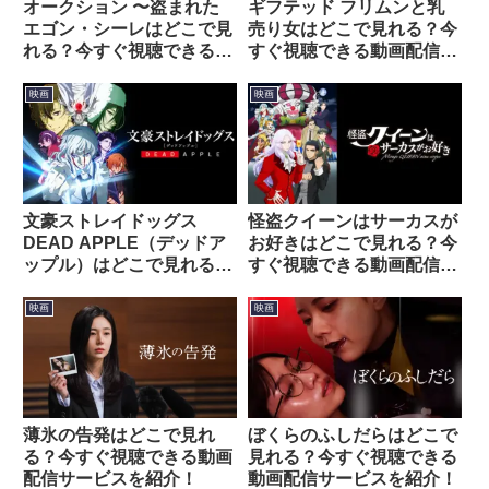
オークション 〜盗まれた
ギフテッド フリムンと乳
エゴン・シーレはどこで見
売り女はどこで見れる？今
れる？今すぐ視聴できる動
すぐ視聴できる動画配信サ
画配信サービスを紹介！
ービスを紹介！
映画
映画
文豪ストレイドッグス
怪盗クイーンはサーカスが
DEAD APPLE（デッドア
お好きはどこで見れる？今
ップル）はどこで見れる？
すぐ視聴できる動画配信サ
今すぐ視聴できる動画配信
ービスを紹介！
サービスを紹介！
映画
映画
薄氷の告発はどこで見れ
ぼくらのふしだらはどこで
る？今すぐ視聴できる動画
見れる？今すぐ視聴できる
配信サービスを紹介！
動画配信サービスを紹介！