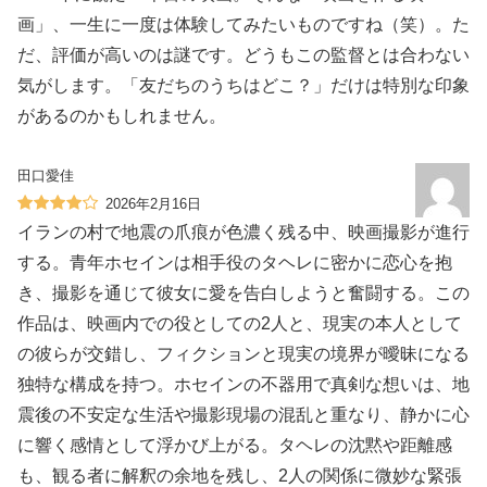
画」、一生に一度は体験してみたいものですね（笑）。た
だ、評価が高いのは謎です。どうもこの監督とは合わない
気がします。「友だちのうちはどこ？」だけは特別な印象
があるのかもしれません。
田口愛佳
2026年2月16日
イランの村で地震の爪痕が色濃く残る中、映画撮影が進行
する。青年ホセインは相手役のタヘレに密かに恋心を抱
き、撮影を通じて彼女に愛を告白しようと奮闘する。この
作品は、映画内での役としての2人と、現実の本人として
の彼らが交錯し、フィクションと現実の境界が曖昧になる
独特な構成を持つ。ホセインの不器用で真剣な想いは、地
震後の不安定な生活や撮影現場の混乱と重なり、静かに心
に響く感情として浮かび上がる。タヘレの沈黙や距離感
も、観る者に解釈の余地を残し、2人の関係に微妙な緊張