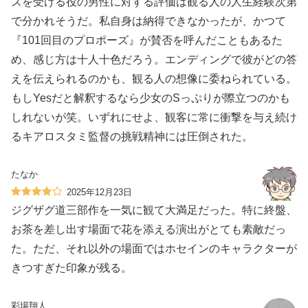
ズを受ける役の男性に対する評価は観る人の人生経験次第
で分かれそうだ。私自身は納得できなかったが、かつて
『101回目のプロポーズ』が賛否を呼んだこともあるた
め、感じ方は十人十色だろう。エンディングで彼がどの答
えを伝えられるのかも、観る人の想像に委ねられている。
もしYesだと解釈するなら少女のSっぷりが際立つのかも
しれないが笑。いずれにせよ、観客に常に衝撃を与え続け
るキアロスタミ監督の挑戦精神には圧倒された。
たなか
2025年12月23日
ジグザグ道三部作を一気に観て大満足だった。特に終盤、
お茶を差し出す場面で花を添える演出がとても素敵だっ
た。ただ、それ以外の場面ではホセインのキャラクターが
きつすぎた印象が残る。
彩場翔人