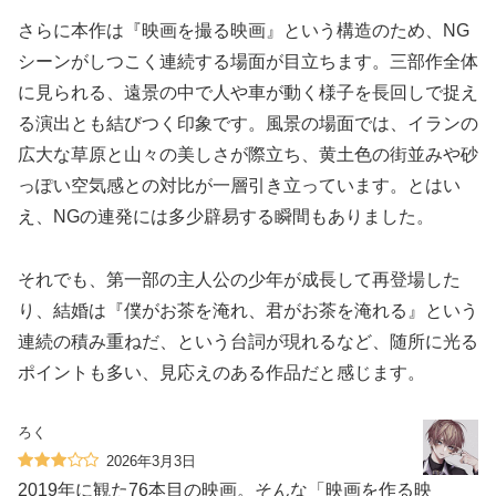
さらに本作は『映画を撮る映画』という構造のため、NG
シーンがしつこく連続する場面が目立ちます。三部作全体
に見られる、遠景の中で人や車が動く様子を長回しで捉え
る演出とも結びつく印象です。風景の場面では、イランの
広大な草原と山々の美しさが際立ち、黄土色の街並みや砂
っぽい空気感との対比が一層引き立っています。とはい
え、NGの連発には多少辟易する瞬間もありました。
それでも、第一部の主人公の少年が成長して再登場した
り、結婚は『僕がお茶を淹れ、君がお茶を淹れる』という
連続の積み重ねだ、という台詞が現れるなど、随所に光る
ポイントも多い、見応えのある作品だと感じます。
ろく
2026年3月3日
2019年に観た76本目の映画。そんな「映画を作る映