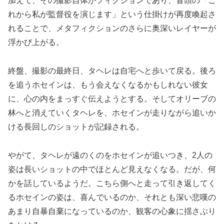
加えて、その撮影自体がフィクションであり、冒頭の「こ
れから私が監督役を演じます」という仕掛けが再度喚起さ
れることで、メタフィクションのさらに奥深いレイヤーが
浮かび上がる。
終盤、撮影の最終日、タヘレは自宅へと歩いて戻る。後ろ
を追うホセインは、もう会えなくなるかもしれない彼女
に、心の内をまっすぐ伝えようとする。そしてオリーブの
林へと消えていくタヘレを、ホセインが走りながら追いか
ける長回しのショットが記録される。
やがて、タヘレが遠のくのをホセインが追いつき、2人の
姿は長いショットの中でほとんど見えなくなる。だが、何
かを話しているようだ。こちら側へと走って引き返してく
るホセインの姿は、喜んでいるのか、それとも深い悲嘆の
あまり自暴自棄になっているのか、観客の心象に揺さぶり