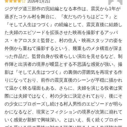
2026年1月2日
ジグザグ道三部作の完結編となる本作は、震災から1年が
過ぎたコケル村を舞台に、『友だちのうちはどこ？』と
『そして人生はつづく』の続編として、震災直後に結婚し
た夫婦のエピソードを拡張させた映画を撮影するアッバ
ス・キアロスタミ監督と、村の住人・映画スタッフの姿を
外側から重ねて撮影するという、幾重ものメタ構造が深ま
った作品だ。監督自身が役者らしい演出を見せるなど、制
作陣と出演者の境界が曖昷とする不思議な感覚が強い。撮
影は『そして人生はつづく』の裏側の雰囲気を再現する作
りになっており、前作の震災直後のシーンが平穏に描かれ
て温かく映る場面もある。さらに、夫婦を演じる役者は実
際には夫婦ではなく、村の少女に決定されており、後にそ
の少女にプロポーズし続ける村人男性のエピソードが明ら
かになるなど、現実とフィクションの境界が次第に崩れて
いく感覚が新鮮で興味深い。とはいえ、長く続くプロポー