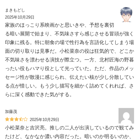
まきもどし
2025年10月29日
家族のほっこり系映画かと思いきや、予想を裏切
る暗い展開で始まり、不気味さすら感じさせる冒頭が強く
印象に残る。特に朝食の場で性行為を言語化してしまう場
面の切り取りは見事だ。小松菜奈の役は狂気的で、どこか
不気味さを漂わせる演技が際立つ。一方、北村匠海の野暮
ったい役もハマり役として光っていた。ただ、作品のメッ
セージ性が散漫に感じられ、伝えたい核が少し分散してい
る点が惜しい。もう少し描写を細かく詰めてくれれば、さ
らに深く感動できた気がする。
加藤茂
2025年10月29日
小松菜奈と吉沢亮。推しの二人が出演しているので観てみ
たけど、なかなか濃い内容だった。暗いのか明るいのか、