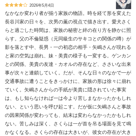
2026年5月4日
なかなか変わり者が揃う家族の物語。時を経て形を変えた
長谷川家の日々を、次男の薫の視点で描き出す。愛犬さく
らと過ごした時間は、家族の秘密と絆の在り方を静かに照
らす。父の不倫疑惑（元同級生のサキコとの関係の噂）が
影を落とす中、長男・一の初恋の相手・矢嶋さんが現れる
と家の空気は崩れ、妹・美貴の様子も一変する。ゲンカン
との関係、美貴の友達・カオルの存在など、ささいな出来
事が次々と連鎖していく。だが、そんな日々のなかで一が
交通事故に遭うことをきっかけに、家族の形は徐々に崩れ
ていく。矢嶋さんからの手紙が美貴に隠されていた事実
は、もし知らなければ一は今より苦しまなかったかもしれ
ない、という思いを呼び起こす。だが仮に矢嶋さんと事故
の因果関係が変わっても、結末は変わらなかったかもしれ
ない。苦しみは深く、さくらは一が首を吊る場面を見て鳴
かなくなる。さくらの存在は大きいが、彼女の存在が大き