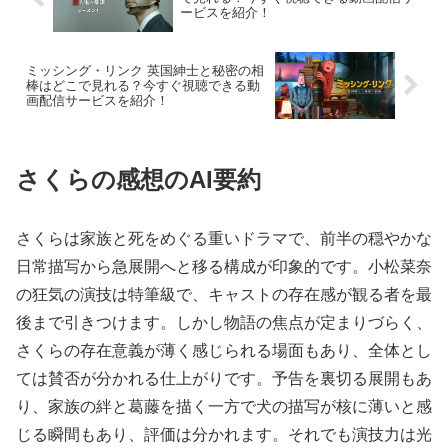
ービスを紹介！
ミッシング・リンク 英国紳士と秘密の相
棒はどこで見れる？今すぐ視聴できる動
画配信サービスを紹介！
さくらの感想のAI要約
さくらは家族と死をめぐる重いドラマで、前半の穏やかな
日常描写から急展開へと移る構成が印象的です。小松菜奈
の狂気の演技は特筆級で、キャストの存在感が観る者を最
後まで引きつけます。しかし物語の焦点が定まりづらく、
さくらの存在意義が薄く感じられる場面もあり、全体とし
ては賛否が分かれる仕上がりです。予告を裏切る展開もあ
り、家族の絆と葛藤を描く一方で犬の描写が核に薄いと感
じる瞬間もあり、評価は分かれます。それでも演技力は光