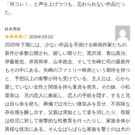
「何コレ！」と声を上げつつも、忘れられない作品だっ
た。
鈴木秀樹
2026年3月2日
2020年下期には、少ない作品を手掛ける映画作家たちの
新作が多数公開され、嬉しい限りだ。黒沢清、青山真治、
伊藤俊也、井筒和幸、山本政志、そして矢崎仁司の最新作
もその中にある。矢崎のファミリー映画という期待を持つ
と、予想以上の衝撃が待ち受けている。主人公は、心から
愛していない女性と関係を持ち童貞を喪失。その妹、小松
菜奈は、兄の恋人に嫉妬し、恋人の手紙を隠す。すると兄
は自ら命を絶ち、葬儀では冷たい微笑みを見せ、不気味な
存在感を醸し出す。父親は突如として姿を消したり、母親
は幼児に対して衝撃的な性教育を行ったりし、家族全体が
異様な状況にある。そんなばらばらな家族を繋ぐのは犬の