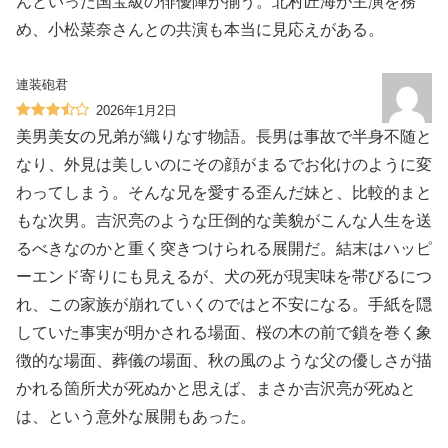
んといった国宝級の俳優陣が揃う。北村匠海が主演を務
め、小松菜奈さんとの共演も本当に見応えがある。
連装砲君
2026年1月2日
美男美女の兄弟が織りなす物語。長男は事故で半身不随と
なり、外見は美しいのにその顔がまるでお化けのように変
わってしまう。そんな兄を愛する歪んだ妹と、比較的まと
もな次男。吉沢亮のような圧倒的な美貌がこんな人生を送
るべきなのかと重く突きつけられる展開だ。結末はハッピ
ーエンド寄りにも見えるが、犬の死が現実味を帯びるにつ
れ、この家族が崩れていくのではと不安になる。手紙を隠
していた事実が明かされる場面、桜の木の前で鎖を巻く象
徴的な場面、葬儀の場面、秋の風のような父の優しさが描
かれる箇所犬が死ぬかと思えば、まさか吉沢亮が死ぬと
は、という意外な展開もあった。