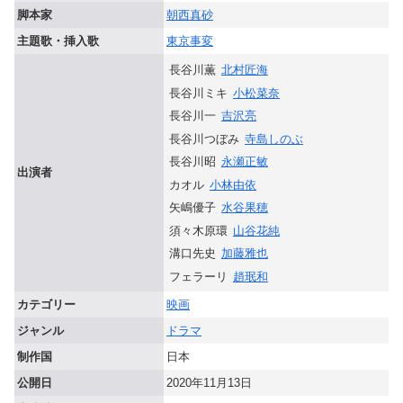
脚本家
朝西真砂
主題歌・挿入歌
東京事変
長谷川薫
北村匠海
長谷川ミキ
小松菜奈
長谷川一
吉沢亮
長谷川つぼみ
寺島しのぶ
長谷川昭
永瀬正敏
出演者
カオル
小林由依
矢嶋優子
水谷果穂
須々木原環
山谷花純
溝口先史
加藤雅也
フェラーリ
趙珉和
カテゴリー
映画
ジャンル
ドラマ
制作国
日本
公開日
2020年11月13日