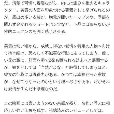
だ。清楚で可憐な容姿ながら、内には歪みを抱えるキャラ
クター。美貴の内面を印象づける要素として挙げられるの
が、露出の多い衣装だ。胸元が開いたトップスや、季節を
問わず穿かれるショートパンツなど、下品には映らないが
性的ニュアンスを強く感じさせる。
美貴は幼い頃から、成就し得ない愛情を特定の人物へ向け
て抱き続け、恐ろしく不誠実な行動に走ってしまう。優し
い兄の薫に、顔面を拳で2発も殴られる結末へと展開する
が、観客としては「当然だよな」と納得してしまうほど、
彼女の行為には説得力がある。かつては幸福だった家族
が、なぜこうなったのかという理不尽さがある。だがそれ
は愛情が生んだ不条理なのだ。
この映画には言いようのない余韻が残り、名作と呼ぶに相
応しい強い印象を残す。視聴済みのレビューとしては、