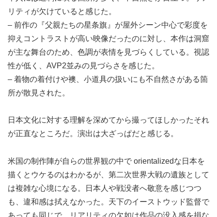
リティが欠けていると感じた。
– 前作の『父親たちの星条旗』が屋外シーン中心で彩度を
抑えコントラストが高い映像だったのに対し、本作は洞窟
が主な舞台のため、色調が表情を見づらくしている。視認
性が低く、AVP2並みの見づらさを感じた。
– 着物の着付けや襖、小道具の扱いにも不自然さがある箇
所が散見された。
日本文化に対する理解を深めてから撮ってほしかったそれ
が正直なところだ。演出は大ざっぱだと感じる。
米国の制作陣が自らの世界観の中で orientalizedな日本を
描くとウケるのはわかるが、第二次世界大戦の遺族として
は複雑な心境になる。日本人や戦没者へ敬意を感じつつ
も、違和感は拭えなかった。天下のイーストウッド監督で
あっても同じで、リアリティの欠如は作品の没入感を損な