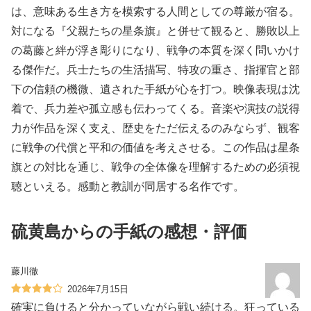
は、意味ある生き方を模索する人間としての尊厳が宿る。
対になる『父親たちの星条旗』と併せて観ると、勝敗以上
の葛藤と絆が浮き彫りになり、戦争の本質を深く問いかけ
る傑作だ。兵士たちの生活描写、特攻の重さ、指揮官と部
下の信頼の機微、遺された手紙が心を打つ。映像表現は沈
着で、兵力差や孤立感も伝わってくる。音楽や演技の説得
力が作品を深く支え、歴史をただ伝えるのみならず、観客
に戦争の代償と平和の価値を考えさせる。この作品は星条
旗との対比を通じ、戦争の全体像を理解するための必須視
聴といえる。感動と教訓が同居する名作です。
硫黄島からの手紙の感想・評価
藤川徹
2026年7月15日
確実に負けると分かっていながら戦い続ける。狂っている