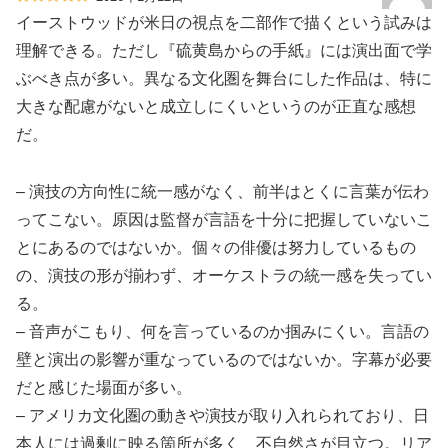
イーストウッドが米日の視点を二部作で描くという試みは
理解できる。ただし『硫黄島からの手紙』には演出面で学
ぶべき点が多い。異なる文化圏を舞台にした作品は、特に
大きな配慮がないと成立しにくいというのが正直な感想
だ。
– 演技の方向性に統一感がなく、前半はとくに言葉が伝わ
ってこない。原因は監督が言語を十分に把握していないこ
とにあるのではないか。個々の俳優は努力しているもの
の、演技の形が揃わず、オーケストラの統一感を失ってい
る。
– 音声がこもり、何を言っているのか掴みにくい。言語の
壁と演出の影響が重なっているのではないか。字幕が必要
だと感じた場面が多い。
– アメリカ文化圏の動きや演技が取り入れられており、日
本人には過剰に映る箇所が多く、不自然さが目立つ。リア