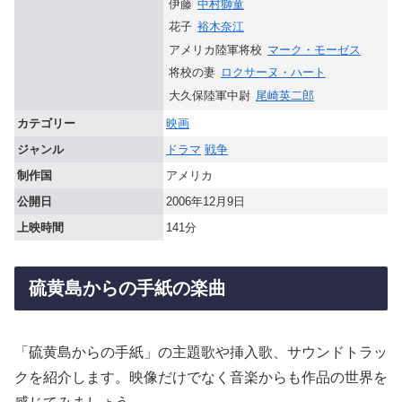
伊藤
中村獅童
花子
裕木奈江
アメリカ陸軍将校
マーク・モーゼス
将校の妻
ロクサーヌ・ハート
大久保陸軍中尉
尾崎英二郎
カテゴリー
映画
ジャンル
ドラマ
戦争
制作国
アメリカ
公開日
2006年12月9日
上映時間
141分
硫黄島からの手紙の楽曲
「硫黄島からの手紙」の主題歌や挿入歌、サウンドトラッ
クを紹介します。映像だけでなく音楽からも作品の世界を