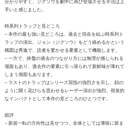
分かりやすく、ジグソウを劇中に再び登場させる手法は上
手いと感じました。
時系列トラップと見どころ
– 本作の最も強い見どころは、過去と現在を結ぶ時系列ト
ラップの演出。ジョン（ジグソウ）をどう絡めるかという
構図は秀逸で、読者を驚かせる要素として機能します。
– 一方で、終盤の過去のつながり方には無理が感じられる
場面もあり、過去作の要素に引っ張られて新鮮味が薄れて
しまう側面もあります。
– ラストのトラップはシリーズ屈指の強烈さを示し、顔の
ように開く花びらを思わせるレーザー演出が強烈。視覚的
なインパクトとして本作の見どころのひとつです。
総評
– 新規一転の方向性は見せつつ、全体としては薄味に留ま