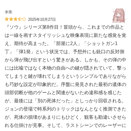
水依
2025年10月27日
『ソウ』シリーズ第8作目！冒頭から、これまでの作品と
は一線を画すスタイリッシュな映像表現に新たな感覚を覚
え、期待が高まった。「部屋に2人」「ショットガン1
丁」「弾1発」という状況では、予想外にも銃口の反対側
から弾が飛び出すという驚きがある。しかも、その弾の中
には比喩ではなく本物の自由への鍵が隠されていて、撃っ
てしまうと鍵が壊れてしまうというシンプルでありながら
も巧妙な設定が印象的だ。序盤に発見された最初の遺体の
頭部切断が他のゲームと関連がないため違和感を感じた
が、最後には「別の死体だった」としっかり回収される。
ジョンの登場で時系列のトリックはなんとなく推測できた
が、死体の損壊があまりにもひどく、観客も勘違いさせら
れる仕掛けが見事。そして、ラストシーンでのレーザーに