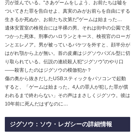
刃が並んでいる。“さあゲームをしよう、お前たちは嘘を
ついてきた罪を告白せよ、真実のみがお前らを自由にする
生きるか死ぬか、お前たち次第だ”ゲームは始まった…
遺体安置室の検視台には半裸の男。それは街中の公園で見
つかった死体。刑事のハロランとキース、検視官のローガ
ンとエレノア。男が被っているバケツを外すと、顔半分が
はがれ顎から上が無い。首の皮膚はジグソウパズル型に切
り取られている。伝説の連続殺人犯“ジグソウ”のやり口
――殺害したのはジグソウの模倣犯か？
傷の奥から抜きだしたUSBスティックをパソコンで起動
すると、「ゲームは始まった。4人の罪人が犯した罪が償
われるまで終わらない」その声はまさしくジグソウ。彼は
10年前に死んだはずなのに…
ジグソウ：ソウ・レガシーの詳細情報