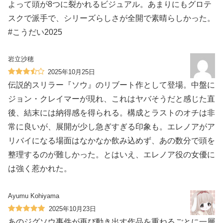
よって頭が8つに裂かれるビジュアル。あまりにもグロテ
スクで派手で、シリーズらしさが全開で素晴らしかった。
#こうだい2025
岩立沙穂
2025年10月25日
伝説的スリラー『ソウ』のリブート作として登場。中盤に
ジョン・クレイマーが現れ、これはヤバそうだと感じた直
後、結末には納得感を得られる。構成とラストのオチは非
常に良いが、展開が少し急ぎすぎる印象も。エレノアがア
リバイになる場面はなかなか飲み込めず、あの数分で頭を
整理するのが難しかった。とはいえ、エレノア役の女優に
は強く惹かれた。
Ayumu Kohiyama
2025年10月23日
あのジグソウ事件が再び動き出す作品を重ねるごとに一層