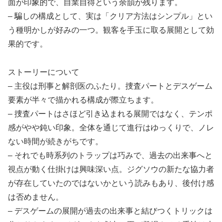
面が印象的で、自業自得という余韻が残ります。
– 騙しの構成として、実は「クリア方法はシンプル」とい
う種明かしが好みの一つ。観客を手玉に取る展開として効
果的です。
ストーリーについて
– 主役は刑事と解剖医のふたり。捜査パートとデスゲーム
要素が半々で描かれる構成が際立ちます。
– 捜査パートはさほど引き込まれる展開ではなく、テンポ
感がやや鈍い印象。全体を通じて進行はゆっくりで、ノレ
ない時間が続きがちです。
– それでも時系列のトラップは巧みで、過去の出来事へと
視点が動く仕掛けは興味深い点。ジグソウの新たな協力者
が存在していたのではないかという読みもあり、後付け感
は否めません。
– デスゲームの展開が過去の出来事と結びつくトリックは