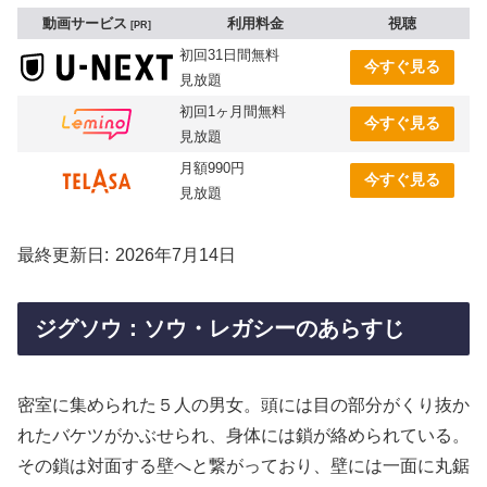
動画サービス
利用料金
視聴
PR
初回31日間無料
今すぐ見る
見放題
初回1ヶ月間無料
今すぐ見る
見放題
月額990円
今すぐ見る
見放題
最終更新日
2026年7月14日
ジグソウ：ソウ・レガシーのあらすじ
密室に集められた５人の男女。頭には目の部分がくり抜か
れたバケツがかぶせられ、身体には鎖が絡められている。
その鎖は対面する壁へと繋がっており、壁には一面に丸鋸