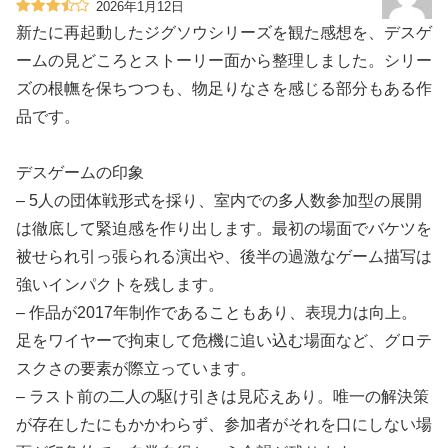
2026年1月12日
新たに再起動したジグソウシリーズを観た感想を、デスゲ
ームの見どころとストーリー面から整理しました。シリー
ズの根幠を保ちつつも、物足りなさを感じる部分もある作
品です。
デスゲームの印象
– 5人の団体戦形式を採り、室内での多人数参加型の展開
は徹底して緊迫感を作り出します。最初の場面でバケツを
被せられ引っ張られる演出や、後半の過激なゲーム描写は
強いインパクトを残します。
– 作品が2017年制作であることもあり、表現力は向上。
足をワイヤーで拘束して危機に追い込む場面など、グロテ
スクさの要素が際立っています。
– ラスト前の二人の駆け引きは見応えあり。唯一の解決策
が存在したにもかかわらず、参加者がそれを口にしない場