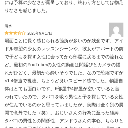
には予算の少なさが露呈しており、終わり方としては物足
りなさを感じました。
清水
2025年9月17日
場面ごとに長く感じられる箇所が多いのが残念です。アイ
ドル志望の少女のレッスンシーンや、彼女がアパートの前
で子どもを探す女性に会ってから部屋に戻るまでの流れな
ど。最初のYouTuberの女性の動画は間延びとカメラの揺
れがひどく、最初から酔いそうでした。なので恐縮ですが
×1.4倍速で視聴。ちょうど良いスピード感でした。物語自
体はとても面白いです。6部屋中4部屋が空いていると言
われていたので、タバコを吸う男性と子を探している女性
が住んでいるのかと思っていましたが、実際は全く別の展
開で意外でした（笑）。おじいさんの行為に至った経緯、
タバコの男性との関係性、アンドウさんの本心、ちらりと