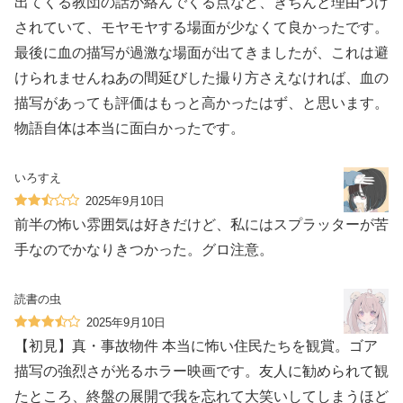
出てくる教団の話が絡んでくる点など、きちんと理由づけ
されていて、モヤモヤする場面が少なくて良かったです。
最後に血の描写が過激な場面が出てきましたが、これは避
けられませんねあの間延びした撮り方さえなければ、血の
描写があっても評価はもっと高かったはず、と思います。
物語自体は本当に面白かったです。
いろすえ
2025年9月10日
前半の怖い雰囲気は好きだけど、私にはスプラッターが苦
手なのでかなりきつかった。グロ注意。
読書の虫
2025年9月10日
【初見】真・事故物件 本当に怖い住民たちを観賞。ゴア
描写の強烈さが光るホラー映画です。友人に勧められて観
たところ、終盤の展開で我を忘れて大笑いしてしまうほど