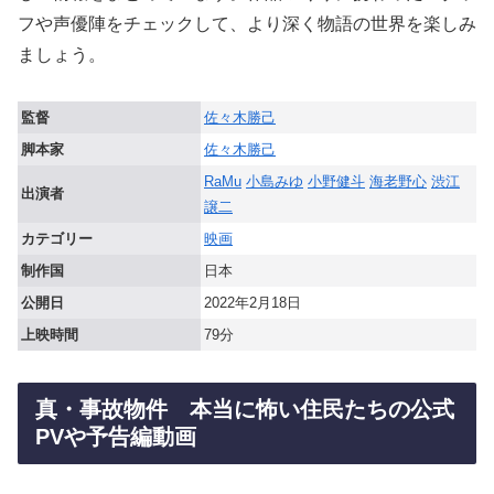
フや声優陣をチェックして、より深く物語の世界を楽しみ
ましょう。
監督
佐々木勝己
脚本家
佐々木勝己
RaMu
小島みゆ
小野健斗
海老野心
渋江
出演者
譲二
カテゴリー
映画
制作国
日本
公開日
2022年2月18日
上映時間
79分
真・事故物件 本当に怖い住民たちの公式
PVや予告編動画