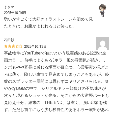
まさや
2025年10月6日
勢いがすごくて大好き！ラストシーンを初めて見
たときは、お腹がよじれるほど笑った。
石田彰
2025年10月3日
事故物件にYouTuberが住むという現実感のある設定の企
画ホラー。前半はよくあるJホラー風の雰囲気が続き、テ
ンポもやや冗長に感じる場面が目立つ。心霊要素の見どこ
ろは薄く、険しい表情で見進めてしまうこともあるが、終
盤のスプラッター展開には思わずニヤリとさせられる。爽
やかなBGMの中で、シリアルキラー顔負けの不気味さが
次々と現れるショットが光る。そこからの大逆襲パートも
見応え十分。結末の「THE END」は潔く、強い印象を残
す。ただし前半にもう少し独自性のあるホラー演出があれ