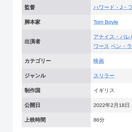
監督
ハワード・J・
脚本家
Tom Boyle
アナイス・パレ
出演者
ワース
ベン・ラ
カテゴリー
映画
ジャンル
スリラー
制作国
イギリス
公開日
2022年2月18日
上映時間
86分