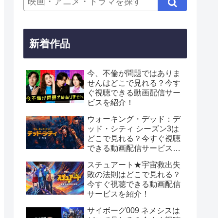
新着作品
今、不倫が問題ではありま
せんはどこで見れる？今す
ぐ視聴できる動画配信サー
ビスを紹介！
ウォーキング・デッド：デ
ッド・シティ シーズン3は
どこで見れる？今すぐ視聴
できる動画配信サービスを
紹介！
スチュアート★宇宙救出失
敗の法則はどこで見れる？
今すぐ視聴できる動画配信
サービスを紹介！
サイボーグ009 ネメシスは