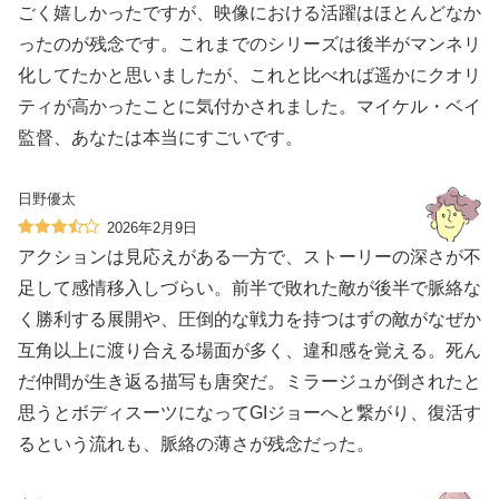
ごく嬉しかったですが、映像における活躍はほとんどなか
ったのが残念です。これまでのシリーズは後半がマンネリ
化してたかと思いましたが、これと比べれば遥かにクオリ
ティが高かったことに気付かされました。マイケル・ベイ
監督、あなたは本当にすごいです。
日野優太
2026年2月9日
アクションは見応えがある一方で、ストーリーの深さが不
足して感情移入しづらい。前半で敗れた敵が後半で脈絡な
く勝利する展開や、圧倒的な戦力を持つはずの敵がなぜか
互角以上に渡り合える場面が多く、違和感を覚える。死ん
だ仲間が生き返る描写も唐突だ。ミラージュが倒されたと
思うとボディスーツになってGIジョーへと繋がり、復活す
るという流れも、脈絡の薄さが残念だった。