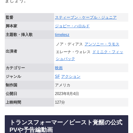
ましょう。
監督
スティーブン・ケープル・ジュニア
脚本家
ジョビー・ハロルド
主題歌・挿入歌
timelesz
ノア・ディアス
アンソニー・ラモス
出演者
エレーナ・ウォレス
ドミニク・フィッ
シュバック
カテゴリー
映画
ジャンル
SF
アクション
制作国
アメリカ
公開日
2023年8月4日
上映時間
127分
トランスフォーマー／ビースト覚醒の公式
PVや予告編動画