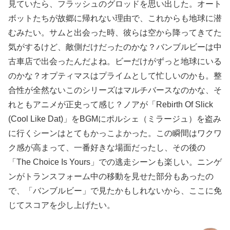
見ていたら、フラッシュのグロッドを思い出した。オート
ボットたちが故郷に帰れない理由で、これからも地球に潜
むみたい。サムと出会った時、彼らは空から降ってきてた
気がするけど、敵側だけだったのかな？バンブルビーは中
古車店で出会ったんだよね。ビーだけがずっと地球にいる
のかな？オプティマスはプライムとして忙しいのかも。整
合性が全然ないこのシリーズはマルチバースなのかな、そ
れともアニメが正史って感じ？ノアが「Rebirth Of Slick
(Cool Like Dat)」をBGMにポルシェ（ミラージュ）を盗み
に行くシーンはとてもかっこよかった。この瞬間はワクワ
ク感が高まって、一番好きな場面だったし、その後の
「The Choice Is Yours」での逃走シーンも楽しい。ニンゲ
ンがトランスフォーム中の移動を見せた部分もあったの
で、「バンブルビー」で見たかもしれないから、ここに免
じてスコアを少し上げたい。