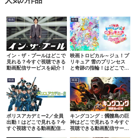
人気の作品
映画
映画
イン・ザ・プールはどこで
映画トロピカル～ジュ！プ
見れる？今すぐ視聴できる
リキュア 雪のプリンセス
動画配信サービスを紹介！
と奇跡の指輪！はどこで見
れる？今すぐ視聴できる動
画配信サービスを紹介！
映画
映画
ポリスアカデミー2／全員
キングコング：髑髏島の巨
出動！はどこで見れる？今
神はどこで見れる？今すぐ
すぐ視聴できる動画配信サ
視聴できる動画配信サービ
ービスを紹介！
スを紹介！