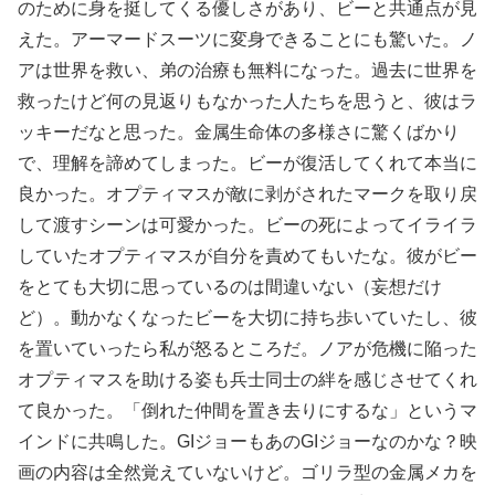
のために身を挺してくる優しさがあり、ビーと共通点が見
えた。アーマードスーツに変身できることにも驚いた。ノ
アは世界を救い、弟の治療も無料になった。過去に世界を
救ったけど何の見返りもなかった人たちを思うと、彼はラ
ッキーだなと思った。金属生命体の多様さに驚くばかり
で、理解を諦めてしまった。ビーが復活してくれて本当に
良かった。オプティマスが敵に剥がされたマークを取り戻
して渡すシーンは可愛かった。ビーの死によってイライラ
していたオプティマスが自分を責めてもいたな。彼がビー
をとても大切に思っているのは間違いない（妄想だけ
ど）。動かなくなったビーを大切に持ち歩いていたし、彼
を置いていったら私が怒るところだ。ノアが危機に陥った
オプティマスを助ける姿も兵士同士の絆を感じさせてくれ
て良かった。「倒れた仲間を置き去りにするな」というマ
インドに共鳴した。GIジョーもあのGIジョーなのかな？映
画の内容は全然覚えていないけど。ゴリラ型の金属メカを