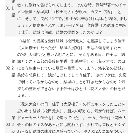
第
敏）に別れを告げられてしまう。 そんな時、偶然部署一のイケ
01
1
メン後輩・結城真臣（松田元太）が現れ、カフェで話すこと
話
に。そして、突然「1年でお相手が出来なければ私と結婚しまし
ょう」と提案をされてしまい―!? 翌日、普段通りの結城に戸惑
う佳子。結城は何故、結婚の提案をしたのか…!?
〈結婚〉の提案を受け結城（松田元太）を意識してしまう佳子
（大原櫻子）だったが、結城の提案は、失恋の傷を癒すため
の“優しい嘘”だと思い込むことに。 そんなある日、佳子は、結
第
城とシステム部の美鈴侑里香（野崎智子）が〈花火大会〉の日
02
2
に会う約束をしている場面を目撃してしまう。浴衣姿の結城と
話
美鈴を想像して、涙がこぼしてしまう佳子。 涙のワケは、失恋
で弱っているからなのか、結城のことが好きだからなのか？気
持ちの整理ができないまま佳子はひとり〈花火大会〉の日を迎
える…。
〈花火大会〉の日、佳子（大原櫻子）の頬にキスをしたことを
思い出す結城（松田元太）。新人の頃から、気が付けば、ムー
第
ドメーカーの佳子を目で追っていた…。 一方、佳子は〈花火大
03
3
会〉の日のキスがあったにも関わらず、会社では普段と全く変
話
わらない結城の態度に戸惑っていた。 そんな2人に気がついた