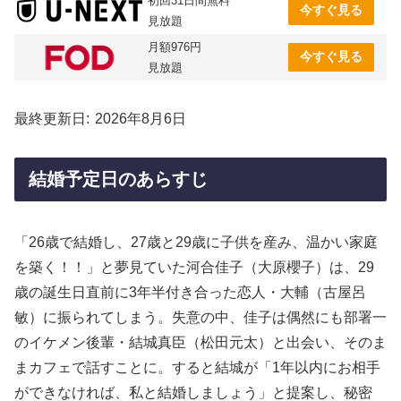
初回31日間無料
今すぐ見る
見放題
月額976円
今すぐ見る
見放題
最終更新日
2026年8月6日
結婚予定日のあらすじ
「26歳で結婚し、27歳と29歳に子供を産み、温かい家庭
を築く！！」と夢見ていた河合佳子（大原櫻子）は、29
歳の誕生日直前に3年半付き合った恋人・大輔（古屋呂
敏）に振られてしまう。失意の中、佳子は偶然にも部署一
のイケメン後輩・結城真臣（松田元太）と出会い、そのま
まカフェで話すことに。すると結城が「1年以内にお相手
ができなければ、私と結婚しましょう」と提案し、秘密