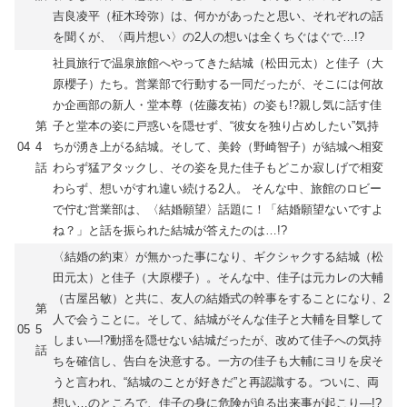
吉良凌平（柾木玲弥）は、何かがあったと思い、それぞれの話
を聞くが、〈両片想い〉の2人の想いは全くちぐはぐで…!?
社員旅行で温泉旅館へやってきた結城（松田元太）と佳子（大
原櫻子）たち。営業部で行動する一同だったが、そこには何故
か企画部の新人・堂本尊（佐藤友祐）の姿も!?親し気に話す佳
第
子と堂本の姿に戸惑いを隠せず、“彼女を独り占めしたい”気持
04
4
ちが湧き上がる結城。そして、美鈴（野崎智子）が結城へ相変
話
わらず猛アタックし、その姿を見た佳子もどこか寂しげで相変
わらず、想いがすれ違い続ける2人。 そんな中、旅館のロビー
で佇む営業部は、〈結婚願望〉話題に！「結婚願望ないですよ
ね？」と話を振られた結城が答えたのは…!?
〈結婚の約束〉が無かった事になり、ギクシャクする結城（松
田元太）と佳子（大原櫻子）。そんな中、佳子は元カレの大輔
（古屋呂敏）と共に、友人の結婚式の幹事をすることになり、2
第
人で会うことに。そして、結城がそんな佳子と大輔を目撃して
05
5
しまい―!?動揺を隠せない結城だったが、改めて佳子への気持
話
ちを確信し、告白を決意する。一方の佳子も大輔にヨリを戻そ
うと言われ、“結城のことが好きだ”と再認識する。ついに、両
想い…のところで、佳子の身に危険が迫る出来事が起こり―!?