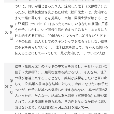
ついに、想いが通じ合った２人。退院した佳子（大原櫻子）だ
ったが、松葉杖生活を見かねた結城（松田元太）は、完治する
まで一緒に暮らすことを提案し、突如、同棲生活が始まること
に!? 病院での〈告白〉はあったものの、いきなりの展開に戸惑
第
う佳子。しかし、いざ同棲生活が始まってみると、あまりにも
06
6
紳士的すぎる行動に、“心臓がいくつあっても足りない”とドキ
話
ドキの反面、恋人としてのスキンシップを取ろうとしない結城
に不安を募らせていく…。 佳子は意を決して、ちゃんと想いを
伝えることにして―!?そして、足が完治した日、ついに2人は
――。
結城（松田元太）のベッドの中で目を覚まし、幸せいっぱいな
佳子（大原櫻子）。順調な交際を続ける2人。 そんな時、佳子
の母が急遽上京することとなり、結城が挨拶をしたいと言い出
第
して…!? 結婚へ前向きな結城に対して、冷静になりたい佳子だ
07
7
ったが、佳子も結城への気持ちが抑えきれない。 幸せ絶頂の2
話
人だったが、そんな中、結城は友永部長（宮澤美保）に呼び出
されて、とある決断を迫られる。その件をなかなか佳子に言い
出せないまま、2人は交際1ヶ月記念日を迎えて―。