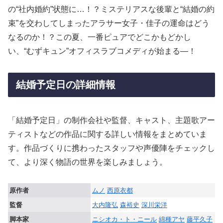
の“社内婚約”状態に…！？ミステリアスな後輩と“結婚の約
束”を交わしてしまったアラサー女子・佳子の運命はどう
なるのか！？この夏、一番ピュアでどこかもどかし
い、“むずキュン”オフィスラブコメディが始まる―！
結婚予定日の詳細情報
「結婚予定日」の制作会社や監督、キャスト、主題歌アー
ティストなどの作品に関する詳しい情報をまとめていま
す。作品づくりに携わったスタッフや声優陣をチェックし
て、より深く物語の世界を楽しみましょう。
原作者
ムノ
西原衣都
監督
大内隆弘
森裕史
深川栄洋
脚本家
ニシオカ・ト・ニール
綿種アヤ
藤平久子