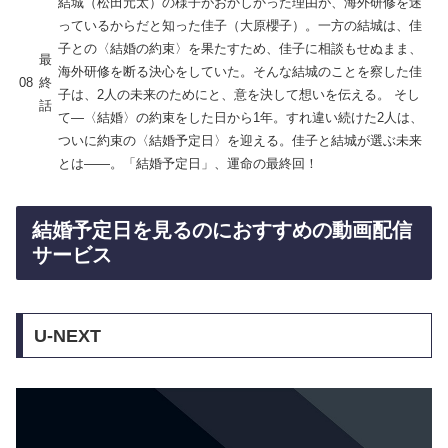
結城（松田元太）の様子がおかしかった理由が、海外研修を迷
っているからだと知った佳子（大原櫻子）。一方の結城は、佳
子との〈結婚の約束〉を果たすため、佳子に相談もせぬまま、
最
海外研修を断る決心をしていた。そんな結城のことを察した佳
08
終
子は、2人の未来のためにと、意を決して想いを伝える。 そし
話
て―〈結婚〉の約束をした日から1年。すれ違い続けた2人は、
ついに約束の〈結婚予定日〉を迎える。佳子と結城が選ぶ未来
とは――。「結婚予定日」、運命の最終回！
結婚予定日を見るのにおすすめの動画配信
サービス
U-NEXT