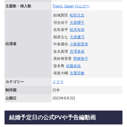
主題歌・挿入歌
Travis Japan
のんぴー
結城真臣
松田元太
河合佳子
大原櫻子
吉良凌平
柾木玲弥
相原るな
大原優乃
出演者
中条麗佳
小島梨里杏
友永真理
宮澤美保
美鈴侑里香
野崎智子
堂本尊
佐藤友祐
保坂大輔
古屋呂敏
カテゴリー
ドラマ
制作国
日本
公開日
2023年8月3日
結婚予定日の公式PVや予告編動画