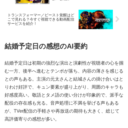
トランスフォーマー／ビースト覚醒はど
こで見れる？今すぐ視聴できる動画配信
サービスを紹介！
結婚予定日の感想のAI要約
結婚予定日は初期の強烈な演出と演劇性が視聴者の心を掴
む一方、後半へ進むとテンポが落ち、内容の薄さを感じる
との声もある。主演の元太さんと結城さんの掛け合いはと
りわけ好評で、キュン要素が盛り上がり、周囲のキャラも
好感度高い。敬語とタメ語の使い分けが印象的で、派手な
配役の存在感も光る。音声処理に不満を挙げる声もある
が、TVer配信の手軽さや再放送の期待も大きく、総じて
高評価寄りの感想が多い。