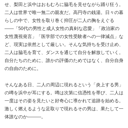
せ、梨田と浜中はおもむろに脇毛を見せながら踊り狂う。
二人は世界で唯一無二の親友だ。高円寺の銭湯。日々の暮
らしの中で、女性を取り巻く抑圧が二人の胸をえぐる
――「50代の男性と成人女性の真剣な恋愛」「政治家の
女性蔑視発言」「医学部での女性受験者への一律減点」な
ど、現実は依然として厳しい。そんな気持ちを受け止め、
二人は脇毛を育て、ダンスを通じて自分を解放していく。
自分たちのために、誰かの評価のためではなく、自分自身
の自由のために。
そんなある日、二人の周辺に現れるという「炎上する男」
の噂を浜中が耳にする。噂は次第に信憑性を帯び、二人は
一度はその姿を見たいと好奇心に導かれて追跡を始める。
激しく燃えるような足取りで現れるその男は、果たして一
体誰なのか―――。