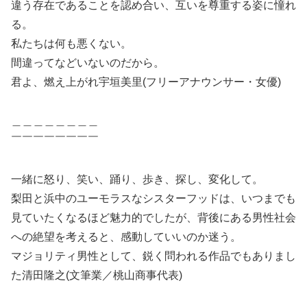
違う存在であることを認め合い、互いを尊重する姿に憧れ
る。
私たちは何も悪くない。
間違ってなどいないのだから。
君よ、燃え上がれ宇垣美里(フリーアナウンサー・女優)
＿＿＿＿＿＿＿＿
￣￣￣￣￣￣￣￣
一緒に怒り、笑い、踊り、歩き、探し、変化して。
梨田と浜中のユーモラスなシスターフッドは、いつまでも
見ていたくなるほど魅力的でしたが、背後にある男性社会
への絶望を考えると、感動していいのか迷う。
マジョリティ男性として、鋭く問われる作品でもありまし
た清田隆之(文筆業／桃山商事代表)