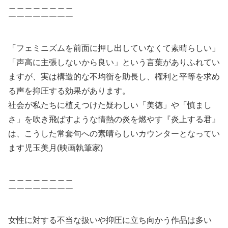
＿＿＿＿＿＿＿＿
￣￣￣￣￣￣￣￣
「フェミニズムを前面に押し出していなくて素晴らしい」
「声高に主張しないから良い」という言葉がありふれてい
ますが、実は構造的な不均衡を助長し、権利と平等を求め
る声を抑圧する効果があります。
社会が私たちに植えつけた疑わしい「美徳」や「慎まし
さ」を吹き飛ばすような情熱の炎を燃やす『炎上する君』
は、こうした常套句への素晴らしいカウンターとなってい
ます児玉美月(映画執筆家)
＿＿＿＿＿＿＿＿
￣￣￣￣￣￣￣￣
女性に対する不当な扱いや抑圧に立ち向かう作品は多い