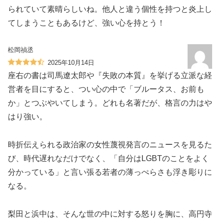
られていて素晴らしいね。他人と違う個性を持つと炎上し
てしまうこともあるけど、強い心を持とう！
松岡禎丞
2025年10月14日
座右の書は司馬遼太郎や『失敗の本質』を挙げる立派な経
営者を目にすると、つい心の中で「ブルータス、お前も
か」とつぶやいてしまう。どれも名著だが、格言の力はや
はり強い。
時折伝えられる政治家の女性蔑視発言のニュースを見るた
び、時代遅れなだけでなく、「自分はLGBTのことをよく
分かっている」と言い張る若者の薄っぺらさも浮き彫りに
なる。
梨田と浜中は、そんな世の中に対する怒りを胸に、高円寺