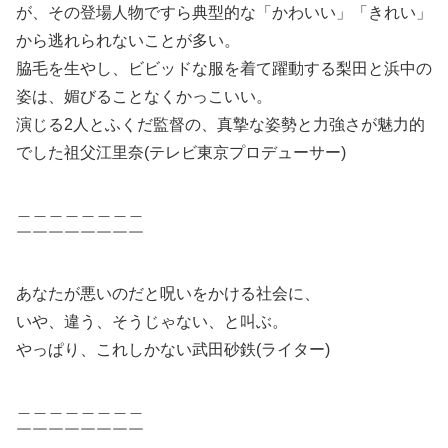
が、その登場人物ですら典型的な「かわいい」「きれい」
から逃れられないことが多い。
脇毛を生やし、ビビッドな服を着て躍動する梨田と浜中の
姿は、媚びることなくかっこいい。
演じる2人とふくだ監督の、真摯な姿勢と力強さが魅力的
でした祖父江里奈(テレビ東京プロデューサー)
＿＿＿＿＿＿＿＿
￣￣￣￣￣￣￣￣
あなたが悪いのだと呪いをかける社会に、
いや、違う、そうじゃない、と叫ぶ。
やっぱり、これしかない武田砂鉄(ライター)
＿＿＿＿＿＿＿＿
￣￣￣￣￣￣￣￣