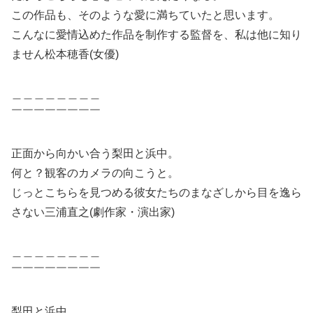
この作品も、そのような愛に満ちていたと思います。
こんなに愛情込めた作品を制作する監督を、私は他に知り
ません松本穂香(女優)
＿＿＿＿＿＿＿＿
￣￣￣￣￣￣￣￣
正面から向かい合う梨田と浜中。
何と？観客のカメラの向こうと。
じっとこちらを見つめる彼女たちのまなざしから目を逸ら
さない三浦直之(劇作家・演出家)
＿＿＿＿＿＿＿＿
￣￣￣￣￣￣￣￣
梨田と浜中。