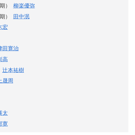
期）
柳楽優弥
期）
田中泯
木宏
津田寛治
崇高
辻本祐樹
上晟周
瑛太
部寛