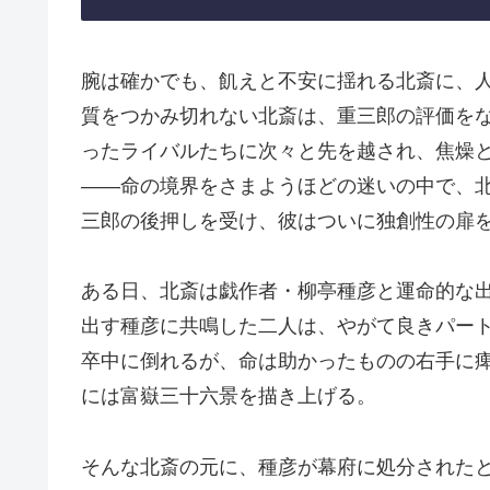
腕は確かでも、飢えと不安に揺れる北斎に、
質をつかみ切れない北斎は、重三郎の評価を
ったライバルたちに次々と先を越され、焦燥
――命の境界をさまようほどの迷いの中で、
三郎の後押しを受け、彼はついに独創性の扉
ある日、北斎は戯作者・柳亭種彦と運命的な
出す種彦に共鳴した二人は、やがて良きパート
卒中に倒れるが、命は助かったものの右手に
には富嶽三十六景を描き上げる。
そんな北斎の元に、種彦が幕府に処分された