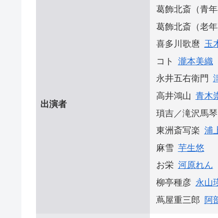
葛飾北斎（青年
葛飾北斎（老年
喜多川歌麿
玉
コト
瀧本美織
永井五右衛門
高井鴻山
青木
出演者
瑣吉／滝沢馬琴
東洲斎写楽
浦
麻雪
芋生悠
お栄
河原れん
柳亭種彦
永山
蔦屋重三郎
阿