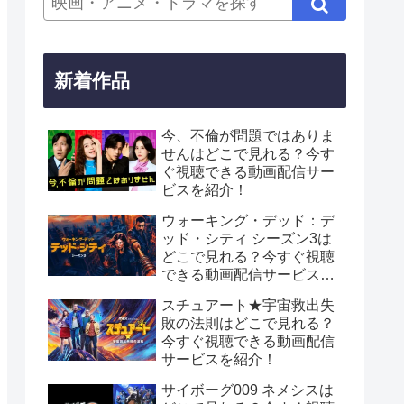
新着作品
今、不倫が問題ではありま
せんはどこで見れる？今す
ぐ視聴できる動画配信サー
ビスを紹介！
ウォーキング・デッド：デ
ッド・シティ シーズン3は
どこで見れる？今すぐ視聴
できる動画配信サービスを
紹介！
スチュアート★宇宙救出失
敗の法則はどこで見れる？
今すぐ視聴できる動画配信
サービスを紹介！
サイボーグ009 ネメシスは