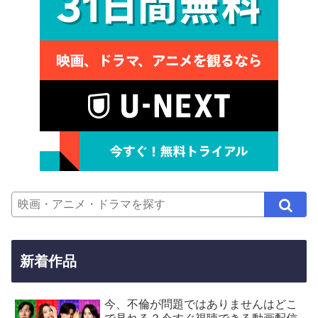
新着作品
今、不倫が問題ではありませんはどこ