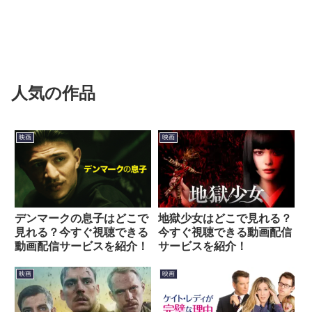
人気の作品
映画
映画
デンマークの息子はどこで
地獄少女はどこで見れる？
見れる？今すぐ視聴できる
今すぐ視聴できる動画配信
動画配信サービスを紹介！
サービスを紹介！
映画
映画