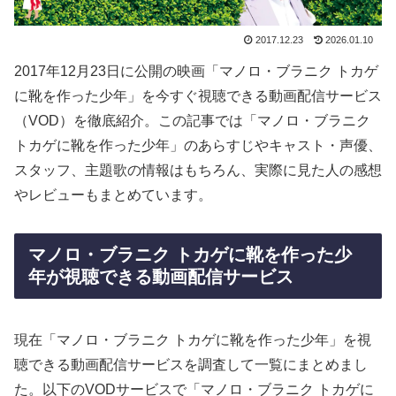
2017.12.23
2026.01.10
2017年12月23日に公開の映画「マノロ・ブラニク トカゲ
に靴を作った少年」を今すぐ視聴できる動画配信サービス
（VOD）を徹底紹介。この記事では「マノロ・ブラニク
トカゲに靴を作った少年」のあらすじやキャスト・声優、
スタッフ、主題歌の情報はもちろん、実際に見た人の感想
やレビューもまとめています。
マノロ・ブラニク トカゲに靴を作った少
年が視聴できる動画配信サービス
現在「マノロ・ブラニク トカゲに靴を作った少年」を視
聴できる動画配信サービスを調査して一覧にまとめまし
た。以下のVODサービスで「マノロ・ブラニク トカゲに