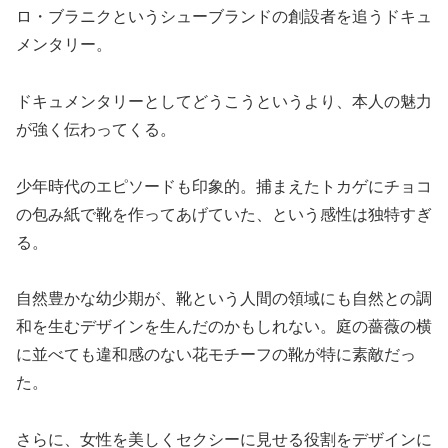
ロ・ブラニクというシューブランドの創設者を追うドキュ
メンタリー。
ドキュメンタリーとしてどうこうというより、本人の魅力
が強く伝わってくる。
少年時代のエピソードも印象的。捕まえたトカゲにチョコ
の包み紙で靴を作ってあげていた、という感性は独特すぎ
る。
自然豊かな幼少期が、靴という人間の領域にも自然との調
和を生むデザインを生んだのかもしれない。庭の薔薇の横
に並べても違和感のない花モチーフの靴が特に素敵だっ
た。
さらに、女性を美しくセクシーに見せる役割をデザインに