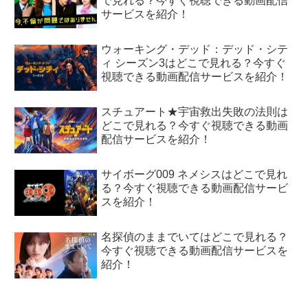
で見れる？今すぐ視聴できる動画配信
サービスを紹介！
ウォーキング・デッド：デッド・シテ
ィ シーズン3はどこで見れる？今すぐ
視聴できる動画配信サービスを紹介！
スチュアート★宇宙救出失敗の法則は
どこで見れる？今すぐ視聴できる動画
配信サービスを紹介！
サイボーグ009 ネメシスはどこで見れ
る？今すぐ視聴できる動画配信サービ
スを紹介！
名探偵のままでいてはどこで見れる？
今すぐ視聴できる動画配信サービスを
紹介！