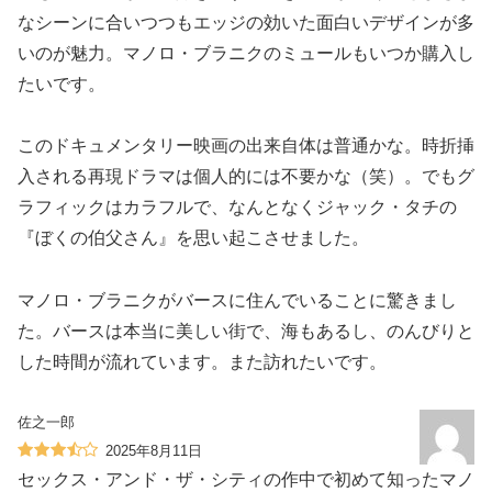
なシーンに合いつつもエッジの効いた面白いデザインが多
いのが魅力。マノロ・ブラニクのミュールもいつか購入し
たいです。
このドキュメンタリー映画の出来自体は普通かな。時折挿
入される再現ドラマは個人的には不要かな（笑）。でもグ
ラフィックはカラフルで、なんとなくジャック・タチの
『ぼくの伯父さん』を思い起こさせました。
マノロ・ブラニクがバースに住んでいることに驚きまし
た。バースは本当に美しい街で、海もあるし、のんびりと
した時間が流れています。また訪れたいです。
佐之一郎
2025年8月11日
セックス・アンド・ザ・シティの作中で初めて知ったマノ