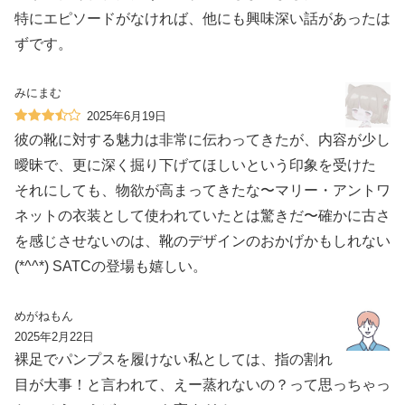
特にエピソードがなければ、他にも興味深い話があったは
ずです。
みにまむ
2025年6月19日
彼の靴に対する魅力は非常に伝わってきたが、内容が少し
曖昧で、更に深く掘り下げてほしいという印象を受けた
それにしても、物欲が高まってきたな〜マリー・アントワ
ネットの衣装として使われていたとは驚きだ〜確かに古さ
を感じさせないのは、靴のデザインのおかげかもしれない
(*^^*) SATCの登場も嬉しい。
めがねもん
2025年2月22日
裸足でパンプスを履けない私としては、指の割れ
目が大事！と言われて、えー蒸れないの？って思っちゃっ