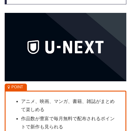
アニメ、映画、マンガ、書籍、雑誌がまとめ
て楽しめる
作品数が豊富で毎月無料で配布されるポイン
トで新作も見られる