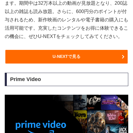
ます。期間中は32万本以上の動画が見放題となり、200誌
以上の雑誌も読み放題。さらに、600円分のポイントが付
与されるため、新作映画のレンタルや電子書籍の購入にも
活用可能です。充実したコンテンツをお得に体験できるこ
の機会に、ぜひU-NEXTをチェックしてみてください。
U-NEXTで見る
Prime Video