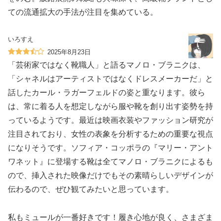
ての流通拡大の手法が注目を集めている。
いろすえ
2025年8月23日
「芸術家ではなく靴職人」と語るマノロ・ブラニクは、
「シャネルはアーティストではなくドレスメーカーだ」と
話したカール・ラガーフェルドの姿と重なります。彼ら
は、常に着る人を想定しながら服や靴を創り出す姿勢を持
っているようです。最近は映画衣装やファッション研究が
注目されており、女性の表象を分析するための重要な視点
になりそうです。ソフィア・コッポラの『マリー・アント
ワネット』に登場する靴は全てマノロ・ブラニクによるも
ので、挿入された映像だけでもその素晴らしいデザインが
伝わるので、ぜひ観てみたいと思っています。
私もミュールが一番好きです！履き心地が良く、さまざま