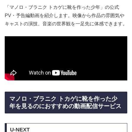
「マノロ・ブラニク トカゲに靴を作った少年」の公式
PV・予告編動画を紹介します。映像から作品の雰囲気や
キャストの演技、音楽の世界観を一足先に体感できます。
マノロ・ブラニク トカゲに靴を作った少
年を見るのにおすすめの動画配信サービス
U-NEXT