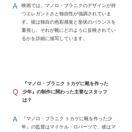
A
映画では、マノロ・ブラニクのデザインが持
つエレガントさと独自性が強調されていま
す。彼は独自の色彩感覚と形状のバランスを
重視し、それが靴にどのように反映されてい
るかを詳細に描写しています。
『マノロ・ブラニク トカゲに靴を作った
Q
少年』の制作に関わった主要なスタッフ
は？
A
『マノロ・ブラニク トカゲに靴を作った少
年』の監督はマイケル・ロバーツで、彼はマ