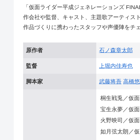
「仮面ライダー平成ジェネレーションズ FINA
作会社や監督、キャスト、主題歌アーティス
作品づくりに携わったスタッフや声優陣をチ
原作者
石ノ森章太郎
監督
上堀内佳寿也
脚本家
武藤将吾
高橋悠
桐生戦兎／仮面
宝生永夢／仮面
火野映司／仮面
如月弦太朗／仮