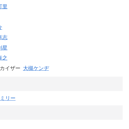
可里
介
卓志
剣星
泰之
カイザー
大槻ケンヂ
ミリー