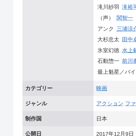
滝川紗羽
滝裕
（声）
関智一
アンク
三浦涼
大杉忠太
田中
氷室幻徳
水上
石動惣一
前川
最上魁星／バイ
カテゴリー
映画
ジャンル
アクション
ファ
制作国
日本
公開日
2017年12月9日