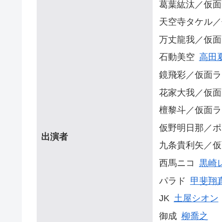
葛葉紘汰／仮面
天空寺タケル／
万丈龍我／仮面
石動美空
高田
鏡飛彩／仮面ラ
花家大我／仮面
檀黎斗／仮面ラ
仮野明日那／ポ
出演者
九条貴利矢／仮
西馬ニコ
黒崎
パラド
甲斐翔
JK
土屋シオン
御成
柳喬之