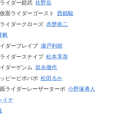
ライダー鎧武
佐野岳
仮面ライダーゴースト
西銘駿
ライダークローズ
赤楚衛二
夏帆
イダーブレイブ
瀬戸利樹
ライダースナイプ
松本享恭
イダーゲンム
岩永徹也
ッピーピポパポ
松田るか
面ライダーレーザーターボ
小野塚勇人
レイナ
真