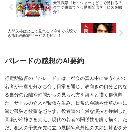
天装戦隊ゴセイジャーはどこで見れる？
今すぐ視聴できる動画配信サービスを紹
介！
人間失格はどこで見れる？今すぐ視聴で
きる動画配信サービスを紹介！
パレードの感想のAI要約
行定勲監督の『パレード』は、都会の真ん中に集う4人の
若者が一室を分かち合う日常を通じ、表向きの自分と内な
る自分の距離や仲間からの見られ方を淡々と描く群像劇
だ。サトルの介入が緊張を生み、日常の会話や仕草の中に
潜む孤独と欲望を照らす。役者陣の自然な演技と抑制した
音楽が冷静さを支え、現代の若者の関係性を鋭く描く。た
だ、犯人の予想が先に立つ展開や意外性の欠如は賛否を分