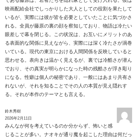
である藤原は、若者たちを隠れ家として受け入れる。彼は
映画配給会社でしっかりした大人としての役割を果たして
いるが、実際には彼が皆を必要としていたことに気づかさ
れる。全員が藤原の裏の顔を察知しており、物語は冷たい
眼差しで幕を閉じる。この状況は、お互いにメリットのあ
る表面的な関係に見えながら、実際には深く冷たさが渦巻
いている。現代の東京における人間関係を反映していると
思わせる。表向きは温かく見えるが、裏では冷酷さが潜ん
でおり、その真実が明らかになった時の残酷さが浮き彫り
になる。性癖は個人の秘密であり、一般にはあまり共有さ
れないが、それを知ることでその人の本質が見え隠れす
る。それが本作のテーマとも言える。
鈴木秀樹
2026年2月11日
みんなが何を考えているのか分からず、怖いと感
じることが多い。ナオキが通り魔を起こした理由は何だっ