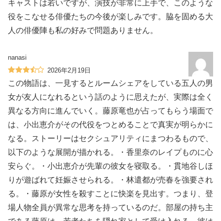
キャストは若いですが、演技が非常に上手で、このような
役をこなせる俳優たちの今後が楽しみです。脇を固める大
人の俳優陣も私の好みで問題ありません。
nanasi
2026年2月19日
この物語は、一見するとルームシェアをしている五人の男
女が友人になれるという話のように思えたが、実際は全く
異なる方向に進んでいく。藤原竜也が占ってもらう場面で
は、小出恵介がその代役をつとめることで真実が明らかに
なる。ストーリーはセクシュアリティにまつわるもので、
以下のような展開が描かれる。・香里奈のレイプものに心
安らぐ。・小出恵介が先輩の彼女を寝取る。・貫地谷しほ
りが遊ばれて妊娠させられる。・林遣都が売春を強要され
る。・藤原が女性を殺すことに快楽を見出す。つまり、登
場人物全員が異常な思考を持っているのだ。部屋の持ち主