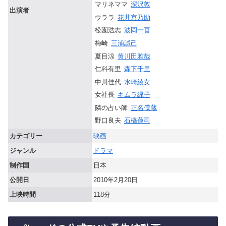
マリネママ
深沢敦
出演者
ウララ
花井京乃助
松園浩志
波岡一喜
梅崎
三浦誠己
夏目涼
黄川田雅哉
仁科有里
森下千里
中川佳代
水崎綾女
女社長
キムラ緑子
隣の占い師
正名僕蔵
野口良夫
石橋蓮司
カテゴリー
映画
ジャンル
ドラマ
制作国
日本
公開日
2010年2月20日
上映時間
118分