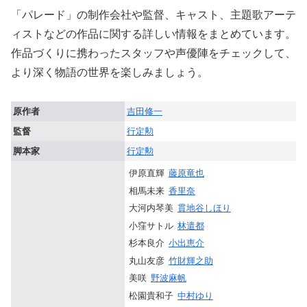
「パレード」の制作会社や監督、キャスト、主題歌アーテ
ィストなどの作品に関する詳しい情報をまとめています。
作品づくりに携わったスタッフや声優陣をチェックして、
より深く物語の世界を楽しみましょう。
原作者
吉田修一
監督
行定勲
脚本家
行定勲
伊原直輝
藤原竜也
相馬未来
香里奈
大河内琴美
貫地谷しほり
小窪サトル
林遣都
杉本良介
小出恵介
丸山友彦
竹財輝之助
美咲
野波麻帆
松園貴和子
中村ゆり