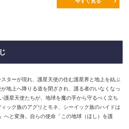
今すぐ見る
じ
ースターが現れ、護星天使の住む護星界と地上を結ぶ
使が地上へ降りる道を閉ざされ、護る者のいなくなっ
習い護星天使たちが、地球を魔の手から守るべく立ち
ディック族のアグリとモネ、シーイック族のハイドは
ー』へと変身。自らの使命「この地球（ほし）を護