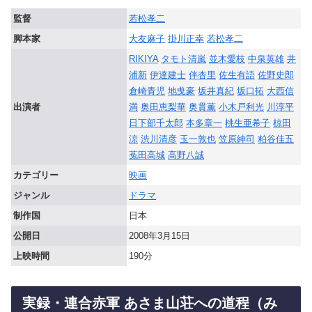
監督
若松孝二
脚本家
大友麻子
掛川正幸
若松孝二
RIKIYA
タモト清嵐
並木愛枝
中泉英雄
井
浦新
伊達建士
伴杏里
佐生有語
佐野史郎
倉崎青児
地曵豪
坂井真紀
坂口拓
大西信
出演者
満
奥田恵梨華
奥貫薫
小木戸利光
川淳平
日下部千太郎
本多章一
桃生亜希子
椋田
涼
渋川清彦
玉一敦也
笠原紳司
粕谷佳五
菟田高城
高野八誠
カテゴリー
映画
ジャンル
ドラマ
制作国
日本
公開日
2008年3月15日
上映時間
190分
実録・連合赤軍 あさま山荘への道程（み