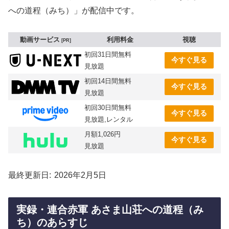
への道程（みち）」が配信中です。
動画サービス
利用料金
視聴
PR
初回31日間無料
今すぐ見る
見放題
初回14日間無料
今すぐ見る
見放題
初回30日間無料
今すぐ見る
見放題,レンタル
月額1,026円
今すぐ見る
見放題
最終更新日
2026年2月5日
実録・連合赤軍 あさま山荘への道程（み
ち）のあらすじ