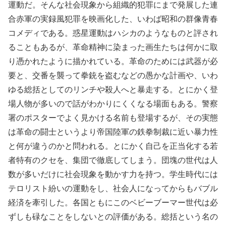
運動だ。そんな社会現象から組織的犯罪にまで発展した連
合赤軍の実録風犯罪を映画化した、いわば昭和の群像青春
コメディである。惑星運動はハシカのようなものと評され
ることもあるが、革命精神に染まった画生たちは何かに取
り憑かれたように描かれている。革命のためには武器が必
要と、交番を襲って拳銃を盗むなどの愚かな計画や、いわ
ゆる総括としてのリンチや殺人へと暴走する。とにかく登
場人物が多いので話がわかりにくくなる場面もある。警察
署のポスターでよく見かける名前も登場するが、その実態
は革命の闘士というより帝国陸軍の鉄拳制裁に近い暴力性
と何が違うのかと問われる。とにかく自己を正当化する若
者特有のクセを、集団で徹底してしまう。団塊の世代は人
数が多いだけに社会現象を動かす力を持つ。学生時代には
テロリスト紛いの運動をし、社会人になってからもバブル
経済を牽引した。各国ともにこのベビーブーマー世代は必
ずしも碌なことをしないとの評価がある。総括という名の