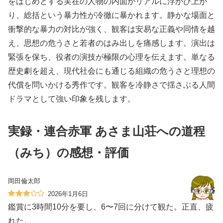
をはじめとする実在の人物の内面がリアルに浮かび上が
り、総括という暴力性が冷徹に暴かれます。静かな場面と
衝撃的な暴力の対比が強く、観客は安易な正義や同情を越
え、思想の危うさと若者のはみ出しを痛感します。演出は
緊張を保ち、役者の演技が極限の心理を伝えます。単なる
歴史劇を超え、現代社会にも通じる組織の危うさと理想の
代償を問いかける秀作です。観客を冷静さで揺さぶる人間
ドラマとして強い印象を残します。
実録・連合赤軍 あさま山荘への道程
（みち）の感想・評価
岡田倫太郎
2026年1月6日
鑑賞に3時間10分を要し、6〜7回に分けて観た。正直、疲
れた。