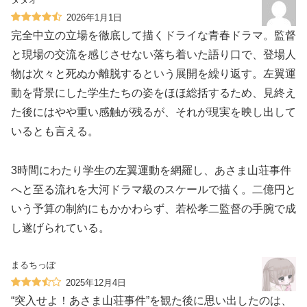
2026年1月1日
完全中立の立場を徹底して描くドライな青春ドラマ。監督
と現場の交流を感じさせない落ち着いた語り口で、登場人
物は次々と死ぬか離脱するという展開を繰り返す。左翼運
動を背景にした学生たちの姿をほほ総括するため、見終え
た後にはやや重い感触が残るが、それが現実を映し出して
いるとも言える。
3時間にわたり学生の左翼運動を網羅し、あさま山荘事件
へと至る流れを大河ドラマ級のスケールで描く。二億円と
いう予算の制約にもかかわらず、若松孝二監督の手腕で成
し遂げられている。
まるちっぽ
2025年12月4日
“突入せよ！あさま山荘事件”を観た後に思い出したのは、