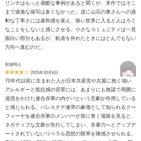
リンチはもっと過酷な事例があると聞くが、本作ではそこ
まで過激な描写は多くなかった。逆に山荘の奥さんへの過
剰な丁寧さには違和感を覚え、狭い世界に入ると人はろく
なことをしないと感じさせる。小さなコミュニティは一見
面白い部分もあるが、軌道を外れたときにはとんでもない
方向へ進むのだ。
彩場翔人
2025年10月6日
70年代以前に生まれた人が日本共産党や左翼に抱く強い
アレルギーと抵抗感の背景には、あまりにも無謀で周囲に
迷惑をかけた連合赤軍の内ゲバという悲劇が作用している
と感じられる。パレスチナ連帯の象徴として知られるクー
フィーヤを連合赤軍のメンバーが首に巻く場面を見ると、
ネガティブな文脈が先行してしまい、非暴力へとアップデ
ートされていないリベラル思想の限界を痛感させられる。