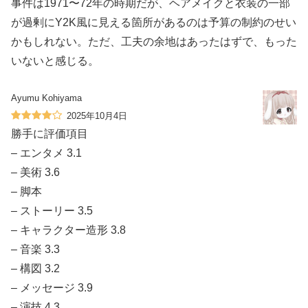
事件は1971〜72年の時期だが、ヘアメイクと衣装の一部
が過剰にY2K風に見える箇所があるのは予算の制約のせい
かもしれない。ただ、工夫の余地はあったはずで、もった
いないと感じる。
Ayumu Kohiyama
2025年10月4日
勝手に評価項目
– エンタメ 3.1
– 美術 3.6
– 脚本
– ストーリー 3.5
– キャラクター造形 3.8
– 音楽 3.3
– 構図 3.2
– メッセージ 3.9
– 演技 4.3