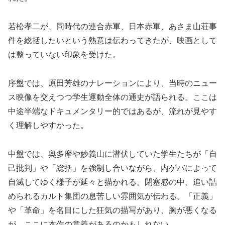
若松孝二が、同時代の連合赤軍、日本赤軍、あさま山荘事
件を総括したいという熱意は伝わってきたが、映画として
は整っていない印象を受けた。
序盤では、原田芳雄のナレーションにより、当時のニュー
ス映像を交えつつ学生運動全体の通史が語られる。ここは
中途半端なドキュメンタリー的ではあるが、流れが見やす
く理解しやすかった。
中盤では、奥多摩や妙義山に潜伏していた学生たちが「自
己批判」や「総括」を強制し合いながら、内ゲバによって
自滅してゆく様子が延々と描かれる。閉塞感の中、追い詰
められるカルト集団の息苦しい雰囲気が伝わる。「正義」
や「革命」を名目にした狂気の描写があり、胸が悪くなる
が、ここに本作の意義があるのかもしれない。