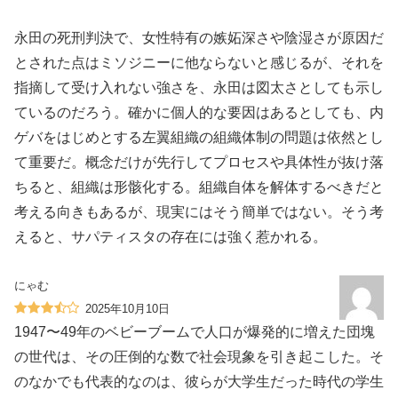
永田の死刑判決で、女性特有の嫉妬深さや陰湿さが原因だ
とされた点はミソジニーに他ならないと感じるが、それを
指摘して受け入れない強さを、永田は図太さとしても示し
ているのだろう。確かに個人的な要因はあるとしても、内
ゲバをはじめとする左翼組織の組織体制の問題は依然とし
て重要だ。概念だけが先行してプロセスや具体性が抜け落
ちると、組織は形骸化する。組織自体を解体するべきだと
考える向きもあるが、現実にはそう簡単ではない。そう考
えると、サパティスタの存在には強く惹かれる。
にゃむ
2025年10月10日
1947〜49年のベビーブームで人口が爆発的に増えた団塊
の世代は、その圧倒的な数で社会現象を引き起こした。そ
のなかでも代表的なのは、彼らが大学生だった時代の学生