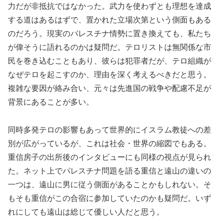
力だが非抵抗ではなかった。武力を使わずとも理想を達成
する道はあるはずで、置かれた立場次第という側面もある
のだろう。現実のパレスチナ情勢に置き換えても、私たち
が偉そうに語れるのかは疑問だ。テロリストは無関係な市
民を巻き込むこともあり、彼らは犯罪者だが、テロ組織が
なぜテロを起こすのか、理由を深く考えるべきだと思う。
複雑な要因が絡み合い、元々は先進国の戦争や配慮不足が
背景にあることが多い。
同時多発テロの影響もあって世界的にイスラム教徒への差
別が広がっているが、これは社会・世界の縮図でもある。
重信房子の出所後のインタビューにも同様の視点が見られ
た。ネット上でパレスチナ問題を語る重信と遠山の違いの
一つは、遠山に男に従う側面があることかもしれない。そ
もそも重信がこの合宿に参加していたのかも疑問だ。いず
れにしても遠山は総じて優しい人だと思う。