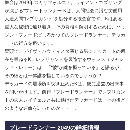
舞台は2049年のカリフォルニア。ライアン・ゴズリング
が演じる“ブレードランナー”Kは、人間社会に潜む労働用
人造人間“レプリカント”を処分する捜査官です。Kはある
重大な秘密に辿り着き、その真相を解明するために、ハリ
ソン・フォード演じるかつてのブレードランナー、デッカ
ードの行方を追います。
冒頭で、デイヴ・バウティスタ演じる男にデッカードの所
在を尋ねるK。レプリカントを製造するウォレス（ジャレ
ッド・レトー）は、「“彼”が鍵を握っている」と語るが、
その彼とは一体誰を指しているのでしょうか？
デッカードの居場所を突き止めたKは、彼に過去の出来事
を問いかけます。前作『ブレードランナー』でレプリカン
トの恋人レイチェルと共に逃げたデッカードは、その後ど
のような運命を辿ったのか・・・。
ブレードランナー 2049の詳細情報