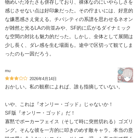
物めいた冷たさも併存しており、裸体なのにいやらしさを
感じさせない点は好印象だった。その佇まいには、好意的
な嫌悪感さえ覚える。チバシティの系譜を思わせるネオン
が雑然と光るLAの街並みや、SF的に広がるダイナミック
な空間の対比も魅力的だった。しかし、全体として展開は
少し長く、ダレ感を生む場面も。途中で区切って観てしま
ったのも一因だろう。
mu
2026年4月14日
おかしい。私の観察によれば、誰も指摘していない。
いや、これは『オンリー・ゴッド』じゃないか！
SF版『オンリー・ゴッド』だ！
寡黙でポーカーフェイス（そして時に突然切れる）ゴズリ
ング。そんな彼を一方的に叩きのめす敵キャラ。本当の意