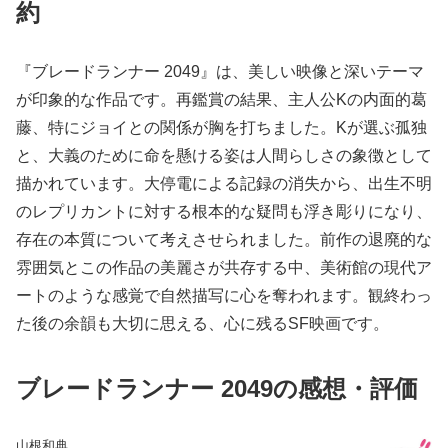
約
『ブレードランナー 2049』は、美しい映像と深いテーマ
が印象的な作品です。再鑑賞の結果、主人公Kの内面的葛
藤、特にジョイとの関係が胸を打ちました。Kが選ぶ孤独
と、大義のために命を懸ける姿は人間らしさの象徴として
描かれています。大停電による記録の消失から、出生不明
のレプリカントに対する根本的な疑問も浮き彫りになり、
存在の本質について考えさせられました。前作の退廃的な
雰囲気とこの作品の美麗さが共存する中、美術館の現代ア
ートのような感覚で自然描写に心を奪われます。観終わっ
た後の余韻も大切に思える、心に残るSF映画です。
ブレードランナー 2049の感想・評価
山根和典