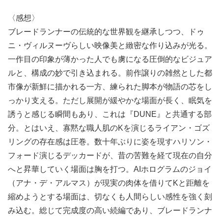
〈感想〉
ブレードランナーの伝統的な世界観を継承しつつ、ドゥ
ニ・ヴィルヌーヴらしい映像美と緻密な作り込みが光る。
一作目の印象が薄かった人でも虜になる圧倒的なビジュア
ルと、構成の妙で引き込まれる。前作譲りの雑然とした都
市像が新鮮に描かれる一方、練られた脚本が物語の芯をし
っかり支える。ただし展開が緩やかな場面が長く、眠気を
誘うと感じる瞬間もあり、これは『DUNE』と共通する部
分。とはいえ、寡黙な職人肌のKを演じるライアン・ゴズ
リングの存在感は圧巻。数十年ぶりに姿を現すハリソン・
フォード演じるデッカードが、昔の苦難を経て現在の自分
へと昇華していく場面は胸を打つ。AIホログラムのジョイ
（アナ・デ・アルマス）が現実の肉体を借りてKと距離を
縮めようとする場面は、切なくも人間らしい感性を強く刻
み込む。総じて完成度の高い続編であり、ブレードランナ