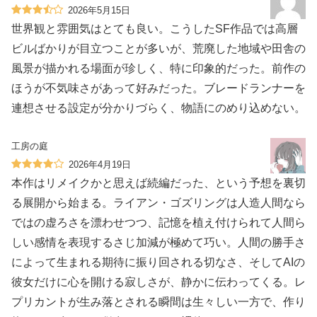
2026年5月15日
世界観と雰囲気はとても良い。こうしたSF作品では高層
ビルばかりが目立つことが多いが、荒廃した地域や田舎の
風景が描かれる場面が珍しく、特に印象的だった。前作の
ほうが不気味さがあって好みだった。ブレードランナーを
連想させる設定が分かりづらく、物語にのめり込めない。
工房の庭
2026年4月19日
本作はリメイクかと思えば続編だった、という予想を裏切
る展開から始まる。ライアン・ゴズリングは人造人間なら
ではの虚ろさを漂わせつつ、記憶を植え付けられて人間ら
しい感情を表現するさじ加減が極めて巧い。人間の勝手さ
によって生まれる期待に振り回される切なさ、そしてAIの
彼女だけに心を開ける寂しさが、静かに伝わってくる。レ
プリカントが生み落とされる瞬間は生々しい一方で、作り