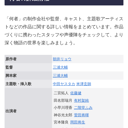
「何者」の制作会社や監督、キャスト、主題歌アーティス
トなどの作品に関する詳しい情報をまとめています。作品
づくりに携わったスタッフや声優陣をチェックして、より
深く物語の世界を楽しみましょう。
原作者
朝井リョウ
監督
三浦大輔
脚本家
三浦大輔
主題歌・挿入歌
中田ヤスタカ
米津玄師
二宮拓人
佐藤健
田名部瑞月
有村架純
小早川理香
二階堂ふみ
出演者
神谷光太郎
菅田将暉
宮本隆良
岡田将生