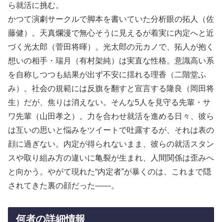
ら就活に挑む。
かつて演劇サークルで脚本を書いていた分析眼の拓人（佐
藤健）。天真爛漫で無心そうに見えるが着実に内定へと近
づく光太郎（菅田将暉）。光太郎の元カノで、拓人が抱く
想いの相手・瑞月（有村架純）は実直な性格。意識高い系
を自称しつつも結果が出ず不安に揺れる理香（二階堂ふ
み）。社会の規範には反旗を翻すと宣言する隆良（岡田将
生）だが、焦りは消えない。そんな5人を見守る先輩・サ
ワ先輩（山田孝之）。力を合わせ就活を進める日々、彼ら
は互いの思いと悩みをツイートで吐露するが、それは表の
顔に過ぎない。内定が得られないまま、彼らの就活スタン
スや取り組み方の違いに亀裂が生まれ、人間関係は歪みへ
と向かう。やがて現れた“内定者”が暴くのは、これまで隠
されてきた裏の顔だった——。
何者の詳細情報