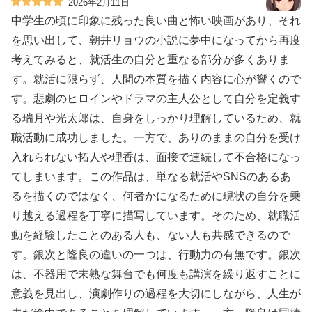
2026年2月11日
中学生の頃に印象に残った良い曲と怖い映画があり、それ
を思い出して、朝井リョウの小説に夢中になってから再度
考えてみると、就活生の自分と重なる部分が多くありま
す。就活に限らず、人間の本質を描く内容に心が響くので
す。悲劇のヒロインやドラマの主人公として自分を定義す
る瑞月や光太郎は、自身をしっかり理解しているため、就
職活動に成功しました。一方で、ありのままの自分を受け
入れられない拓人や理香は、面接で連続して不合格になっ
てしまいます。この作品は、単なる就活やSNSのあるあ
るを描くのではなく、何者かになるために現状の自分を乗
り越える過程を丁寧に描写しています。そのため、就職活
動を経験したことのある人も、ない人も共感できるので
す。銀次と隆良の違いの一つは、行動力の有無です。銀次
は、不器用で未熟な舞台でも何度も講演を繰り返すことに
意義を見出し、演劇作りの過程を大切にしながら、人生が