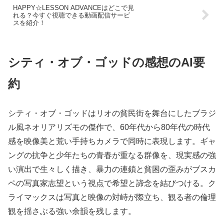
HAPPY☆LESSON ADVANCEはどこで見
れる？今すぐ視聴できる動画配信サービ
スを紹介！
シティ・オブ・ゴッドの感想のAI要
約
シティ・オブ・ゴッドはリオの貧民街を舞台にしたブラジ
ル風ネオリアリズモの傑作で、60年代から80年代の時代
感を映像美と荒い手持ちカメラで同時に表現します。ギャ
ングの抗争と少年たちの青春が重なる群像を、現実感の強
い演出で生々しく描き、暴力の連鎖と貧困の歪みがブスカ
ペの写真家志望という視点で希望と諦念を結びつける。ク
ライマックスは写真と映像の対峙が際立ち、観る者の倫理
観を揺さぶる強い余韻を残します。