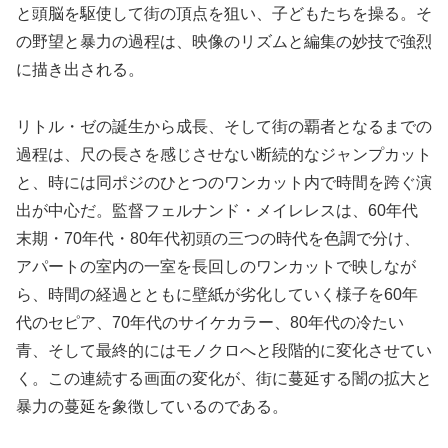
と頭脳を駆使して街の頂点を狙い、子どもたちを操る。そ
の野望と暴力の過程は、映像のリズムと編集の妙技で強烈
に描き出される。
リトル・ゼの誕生から成長、そして街の覇者となるまでの
過程は、尺の長さを感じさせない断続的なジャンプカット
と、時には同ポジのひとつのワンカット内で時間を跨ぐ演
出が中心だ。監督フェルナンド・メイレレスは、60年代
末期・70年代・80年代初頭の三つの時代を色調で分け、
アパートの室内の一室を長回しのワンカットで映しなが
ら、時間の経過とともに壁紙が劣化していく様子を60年
代のセピア、70年代のサイケカラー、80年代の冷たい
青、そして最終的にはモノクロへと段階的に変化させてい
く。この連続する画面の変化が、街に蔓延する闇の拡大と
暴力の蔓延を象徴しているのである。