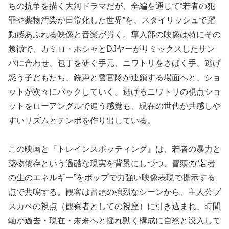
ちの抗争を描く大河ドラマだが、全編を通じて“若者の犯
罪や薬物汚染が日常化した世界”を、スタイリッシュで躍
動感あふれる映像と音楽が貫く。導入部の映像は特にその
象徴で、カミロ・ホシャとDJヤーがリミックスしたサン
バに合わせ、包丁を研ぐ手元、ニワトリをさばく手、逃げ
惑う子どもたち、銃声と警官隊が連鎖する場面へと、ショ
ットが次々にバックしていく。逃げるニワトリの視点ショ
ットをローアングルで追う感覚も、現在の世代が共感しや
すいリズムとテンポを作り出している。
この映画と『トレインスポッティング』は、若者の暴力と
薬物依存という過酷な現実を背景にしつつ、冒頭の“若者
の生のエネルギー”をポップで力強い映像表現で提示する
点で共鳴する。観客は冒頭の強烈なシーンから、主人公ブ
スカペの視点（観察者としての視座）に引き込まれ、時間
軸が過去・現在・未来へと揺れ動く構成に自然と没入して