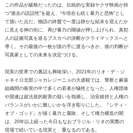
この作品が破格だったのは、伝統的な実録ヤクザ映画が持
つ“過去の説話性”を超え、“今現在も続く暴力と恐怖”とし
て描いた点だ。物語の終盤で一度は静かな結末を迎えたか
に見える神の街に、再び暴力の閾値が押し上げられ、真犯
人の証拠写真を巡るブスカペの決断がクライマックスへと
導く。その最後の一枚が誰の手に渡るべきか、彼の判断が
写真家としての未来を決定づける。
現実の世界での裏話も興味深い。2021年のリオ・デ・ジ
ャネイロ北部ジャカレジーニョの大虐殺では、警察と麻薬
組織間の衝突の中で多くの若者が犠牲となった。人権団体
や国連は超法規的殺害の疑いを指摘し、治安維持と人権の
バランスがいかに難しいかを浮き彫りにした。『シティ・
オブ・ゴッド』が描く暴力と腐敗、そして権力構造の闇
は、20年以上経った今日もなおブラジル・リオの実際の
現場で続いている現実と、重なるのである。