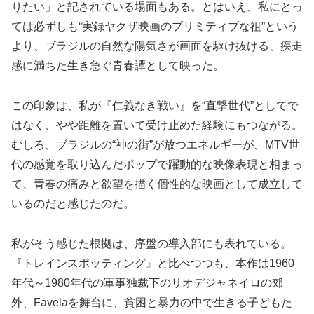
りたい」と記されている場面もある。とはいえ、私にとっ
ては必ずしも“実録ヤクザ映画のプリミティブな祖”という
より、ブラジルの自然な陽気さが画面を駆け抜ける、疾走
感に満ちた生き急ぐ青春譚として映った。
この印象は、私が『仁義なき戦い』を“直撃世代”としてで
はなく、やや距離を置いて受け止めた経験にもつながる。
むしろ、ブラジルの“神の街”が放つエネルギーが、MTV世
代の感覚を取り込んだポップで躍動的な映像表現と相まっ
て、青春の痛みと欲望を描く個性的な映画として成立して
いるのだと感じたのだ。
私がそう感じた根拠は、序盤の導入部にも表れている。
『トレインスポッティング』と比べつつも、本作は1960
年代～1980年代の軍事独裁下のリオデジャネイロの郊
外、Favelaを舞台に、貧困と暴力の中で生きる子どもた