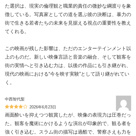
た選択は、現実の倫理観と職業的責任の微妙な綱渡りを象
徴している。写真家としての道を選ぶ彼の決断は、暴力の
街で生きる若者たちの未来を見据える視点の重要性を教え
てくれる。
この映画が残した影響は、ただのエンターテインメント以
上のものだ。新しい映像言語と音楽の融合、そして観客を
街の実情へと引き込む力は、以後の作品にも引き継がれ、
現代の映画における“今を映す実験”として語り継がれてい
く。
中西智代梨
2026年6月23日
画面酔いを抑えつつ観賞したが、映像の表現力は圧巻だっ
た。観客を魔術にかけるような演出が印象的で、観る者を
強く引き込む。スラム街の描写は過酷で、警察さえも力を