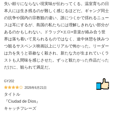
失い頼りにならない現実味が伝わってくる。温室育ちの日
本人には生き残るのが難しく感じるほどだ。ギャング同士
の抗争や国内の宗教観の違い、誰につくかで揺れるニュー
スは耳にするが、島国の私たちには理解しきれない部分が
あるのかもしれない。ドラッグ×エロ×音楽が絡み合う世
界は落ち着いて見られるものではなく、途中休憩を挟みつ
つ観るサスペンス映画以上にリアルで怖かった。リーダー
は力を失うと容赦なく殺され、新たな力が生まれていくラ
ストも人間味を感じさせた。ずっと観たかった作品だった
だけに、観られて満足だ。
GY202
2026年6月21日
タイトル
『Ciudad de Dios』
キャッチフレーズ