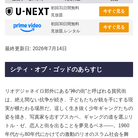
初回31日間無料
今すぐ見る
見放題
初回30日間無料
今すぐ見る
見放題,レンタル
最終更新日
2026年7月14日
シティ・オブ・ゴッドのあらすじ
リオデジャネイロ郊外にある“神の街”と呼ばれる貧民街
は、絶え間ない抗争が続き、子どもたちが銃を手にする現
実が横たわる場所だ。逞しく生き抜く少年ギャングたちの
姿を描き、写真家を志すブスカペ、ギャングの道を選ぶリ
トル・ゼ、恋人と街を出ることを夢見るベネ――。1960
年代から80年代にかけての激動のリオのスラム社会を舞