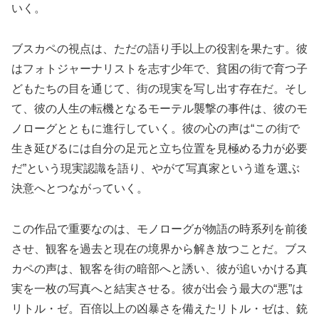
いく。
ブスカペの視点は、ただの語り手以上の役割を果たす。彼
はフォトジャーナリストを志す少年で、貧困の街で育つ子
どもたちの目を通じて、街の現実を写し出す存在だ。そし
て、彼の人生の転機となるモーテル襲撃の事件は、彼のモ
ノローグとともに進行していく。彼の心の声は“この街で
生き延びるには自分の足元と立ち位置を見極める力が必要
だ”という現実認識を語り、やがて写真家という道を選ぶ
決意へとつながっていく。
この作品で重要なのは、モノローグが物語の時系列を前後
させ、観客を過去と現在の境界から解き放つことだ。ブス
カペの声は、観客を街の暗部へと誘い、彼が追いかける真
実を一枚の写真へと結実させる。彼が出会う最大の“悪”は
リトル・ゼ。百倍以上の凶暴さを備えたリトル・ゼは、銃