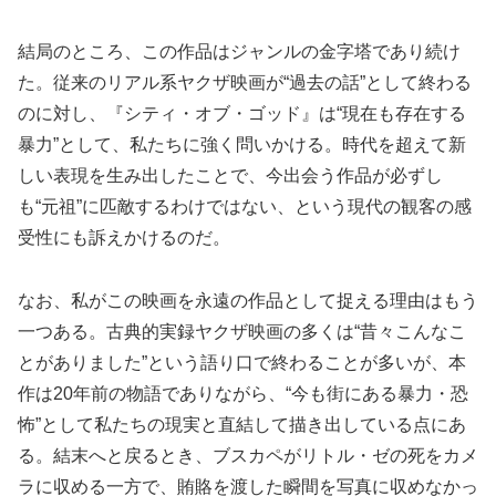
結局のところ、この作品はジャンルの金字塔であり続け
た。従来のリアル系ヤクザ映画が“過去の話”として終わる
のに対し、『シティ・オブ・ゴッド』は“現在も存在する
暴力”として、私たちに強く問いかける。時代を超えて新
しい表現を生み出したことで、今出会う作品が必ずし
も“元祖”に匹敵するわけではない、という現代の観客の感
受性にも訴えかけるのだ。
なお、私がこの映画を永遠の作品として捉える理由はもう
一つある。古典的実録ヤクザ映画の多くは“昔々こんなこ
とがありました”という語り口で終わることが多いが、本
作は20年前の物語でありながら、“今も街にある暴力・恐
怖”として私たちの現実と直結して描き出している点にあ
る。結末へと戻るとき、ブスカペがリトル・ゼの死をカメ
ラに収める一方で、賄賂を渡した瞬間を写真に収めなかっ