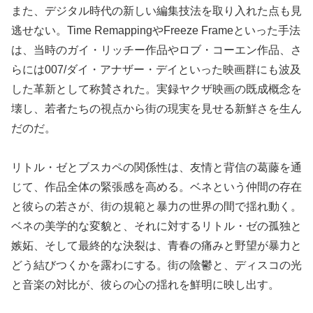
また、デジタル時代の新しい編集技法を取り入れた点も見
逃せない。Time RemappingやFreeze Frameといった手法
は、当時のガイ・リッチー作品やロブ・コーエン作品、さ
らには007/ダイ・アナザー・デイといった映画群にも波及
した革新として称賛された。実録ヤクザ映画の既成概念を
壊し、若者たちの視点から街の現実を見せる新鮮さを生ん
だのだ。
リトル・ゼとブスカペの関係性は、友情と背信の葛藤を通
じて、作品全体の緊張感を高める。ベネという仲間の存在
と彼らの若さが、街の規範と暴力の世界の間で揺れ動く。
ベネの美学的な変貌と、それに対するリトル・ゼの孤独と
嫉妬、そして最終的な決裂は、青春の痛みと野望が暴力と
どう結びつくかを露わにする。街の陰鬱と、ディスコの光
と音楽の対比が、彼らの心の揺れを鮮明に映し出す。