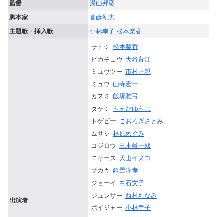
監督
湯山邦彦
脚本家
首藤剛志
主題歌・挿入歌
小林幸子
松本梨香
サトシ
松本梨香
ピカチュウ
大谷育江
ミュウツー
市村正親
ミュウ
山寺宏一
カスミ
飯塚雅弓
タケシ
うえだゆうじ
トゲピー
こおろぎさとみ
ムサシ
林原めぐみ
コジロウ
三木眞一郎
ニャース
犬山イヌコ
サカキ
鈴置洋孝
ジョーイ
白石文子
ジュンサー
西村ちなみ
出演者
ボイジャー
小林幸子