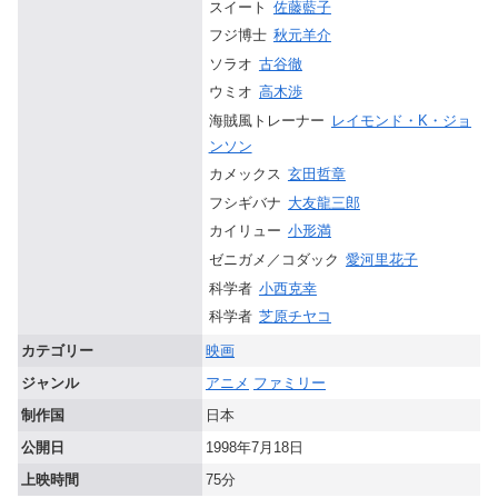
スイート
佐藤藍子
フジ博士
秋元羊介
ソラオ
古谷徹
ウミオ
高木渉
海賊風トレーナー
レイモンド・K・ジョ
ンソン
カメックス
玄田哲章
フシギバナ
大友龍三郎
カイリュー
小形満
ゼニガメ／コダック
愛河里花子
科学者
小西克幸
科学者
芝原チヤコ
カテゴリー
映画
ジャンル
アニメ
ファミリー
制作国
日本
公開日
1998年7月18日
上映時間
75分