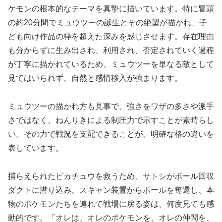
ケモンの根本的なテーマを真摯に描いています。特に冒頭
の約20分間でミュウツーの誕生とその絶望が描かれ、子
ども向け作品の枠を超えた深みを感じさせます。存在理由
も分からずに生み出され、利用され、否定されていく過程
が丁寧に描かれているため、ミュウツーを単なる敵として
見てはいられず、自然と感情移入が強まります。
ミュウツーの描かれ方も見事で、強さをワザの多さや派手
さではなく、ねんりきによる制圧力で示すことが素晴らし
い。その力で戦況を支配できることが、明確な格の違いを
表しています。
捕らえられたピカチュウを救うため、サトシがボール回収
ダクトに潜り込み、スキャン装置からボールを奪還し、本
物のポケモンたちを連れて戦場に戻る姿は、何度見ても感
動的です。「オレは、オレのポケモンを、オレの仲間を、