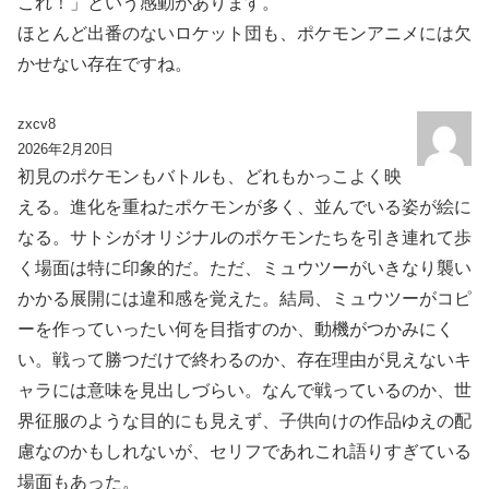
これ！」という感動があります。
ほとんど出番のないロケット団も、ポケモンアニメには欠
かせない存在ですね。
zxcv8
2026年2月20日
初見のポケモンもバトルも、どれもかっこよく映
える。進化を重ねたポケモンが多く、並んでいる姿が絵に
なる。サトシがオリジナルのポケモンたちを引き連れて歩
く場面は特に印象的だ。ただ、ミュウツーがいきなり襲い
かかる展開には違和感を覚えた。結局、ミュウツーがコピ
ーを作っていったい何を目指すのか、動機がつかみにく
い。戦って勝つだけで終わるのか、存在理由が見えないキ
ャラには意味を見出しづらい。なんで戦っているのか、世
界征服のような目的にも見えず、子供向けの作品ゆえの配
慮なのかもしれないが、セリフであれこれ語りすぎている
場面もあった。