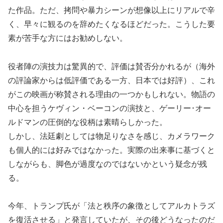
た作品。ただ、拷問や暴力シーンが想像以上にリアルで辛
く、早々に観るのを辞めたくなるほどだった。こうした要
素が苦手な方にはお勧めしない。
役者陣の演技力は驚異的で、評価は賛否分かれるが（海外
の評論家からは低評価である一方、日本では好評）、これ
がこの映画が称賛される理由の一つかもしれない。物語の
中心を担うケヴィン・ベーコンの演技と、ゲーリー･オー
ルドマンの圧倒的な役柄は素晴らしかった。
しかし、法廷劇としては物足りなさを感じ、カメラワーク
も個人的には好みではなかった。実際の出来事に基づくと
しながらも、脚色が過度なのではないかという疑念が残
る。
今年、トランプ氏が「法と秩序の象徴としてアルカトラズ
を復活させる」と発言していたが、その後どうなったのだ