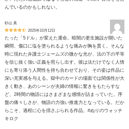
んでいるのかもしれない。
杉山 真
2025年10月12日
たった「5ドル」が変えた運命。暗闇の更生施設が開いた
瞬間、傷口に塩を塗られるような痛みが胸を貫く。そんな
時に現れた弁護士ジェームズの微かな光が、法の下の平等
を信じ抜く強い正義を照らし出す。彼は法だけでなく人情
にも寄り添う人間性を持ち合わせており、その姿は作品に
深い充実感を与える。獄中のカードの場面では関係性が大
きく動き、あのシーンが夫婦の情報に驚きをもたらすな
ど、2時間の物語にはさまざまな感情が詰まっていた。序
盤の痛々しさが、物語の力強い推進力となっている。だか
らこそ、過程に心を揺さぶられる作品。#ぬりのウォッチ
キロク