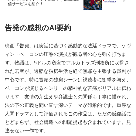
信サービスを紹介！
告発の感想のAI要約
映画「告発」は実話に基づく感動的な法廷ドラマで、ケヴ
ィン・ベーコンの圧巻の演技が観る者の心を強く打ちま
す。物語は、5ドルの窃盗でアルカトラズ刑務所に収監さ
れた若者が、過酷な独房生活を経て無罪を主張する裁判が
中心です。特に冒頭の独房シーンは視聴者に衝撃を与え、
ベーコンが演じるヘンリーの精神的な苦痛がリアルに伝わ
ります。友情の芽生えや弁護士との関係も丁寧に描かれ、
法の下の正義を問い直す深いテーマが印象的です。重厚な
人間ドラマとして評価されるこの作品は、ただの感傷話に
とどまらず、社会構造への問題提起も含まれています。見
逃せない一作です。