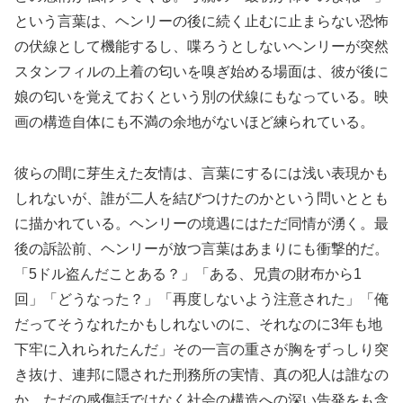
という言葉は、ヘンリーの後に続く止むに止まらない恐怖
の伏線として機能するし、喋ろうとしないヘンリーが突然
スタンフィルの上着の匂いを嗅ぎ始める場面は、彼が後に
娘の匂いを覚えておくという別の伏線にもなっている。映
画の構造自体にも不満の余地がないほど練られている。
彼らの間に芽生えた友情は、言葉にするには浅い表現かも
しれないが、誰が二人を結びつけたのかという問いととも
に描かれている。ヘンリーの境遇にはただ同情が湧く。最
後の訴訟前、ヘンリーが放つ言葉はあまりにも衝撃的だ。
「5ドル盗んだことある？」「ある、兄貴の財布から1
回」「どうなった？」「再度しないよう注意された」「俺
だってそうなれたかもしれないのに、それなのに3年も地
下牢に入れられたんだ」その一言の重さが胸をずっしり突
き抜け、連邦に隠された刑務所の実情、真の犯人は誰なの
か、ただの感傷話ではなく社会の構造への深い告発をも含