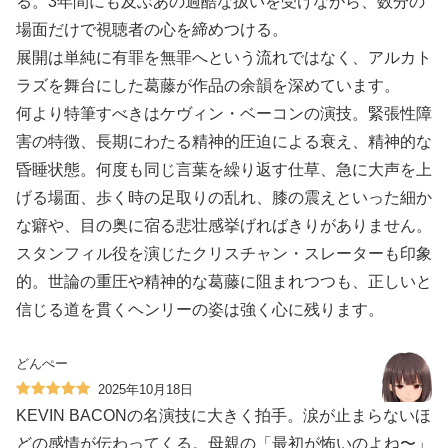
る。3年間にも及ぶあの過酷な扱いを受けながら、数分の
場面だけで視聴者の心を締めつける。
展開は単純に有罪を無罪へという流れではなく、アルカト
ラズを舞台にした葛藤が作品の余韻を深めています。
何より特筆すべきはケヴィン・ベーコンの演技。緊張性障
害の特徴、長期にわたる精神的圧迫による衰え、精神的な
昏睡状態。何度も同じ言葉を繰り返す仕草、急に大声を上
げる場面、歩く時の足取りの乱れ、膝の震えといった細か
な癖や、目の奥に宿る悲壮感挙げればきりがありません。
スタンフィル役を演じたクリスチャン・スレーターも印象
的。世論の重圧や精神的な葛藤に阻まれつつも、正しいと
信じる道を貫くヘンリーの姿は強く心に残ります。
どんぺー
2025年10月18日
KEVIN BACONの名演技に大きく拍手。涙が止まらないほ
どの感情が伝わってくる。母親の「最初が怖いのよね〜」