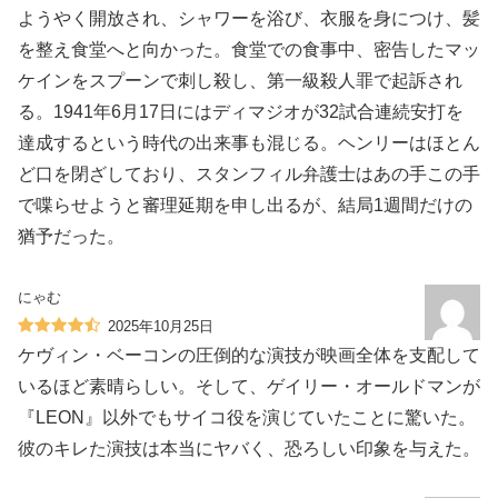
ようやく開放され、シャワーを浴び、衣服を身につけ、髪
を整え食堂へと向かった。食堂での食事中、密告したマッ
ケインをスプーンで刺し殺し、第一級殺人罪で起訴され
る。1941年6月17日にはディマジオが32試合連続安打を
達成するという時代の出来事も混じる。ヘンリーはほとん
ど口を閉ざしており、スタンフィル弁護士はあの手この手
で喋らせようと審理延期を申し出るが、結局1週間だけの
猶予だった。
にゃむ
2025年10月25日
ケヴィン・ベーコンの圧倒的な演技が映画全体を支配して
いるほど素晴らしい。そして、ゲイリー・オールドマンが
『LEON』以外でもサイコ役を演じていたことに驚いた。
彼のキレた演技は本当にヤバく、恐ろしい印象を与えた。