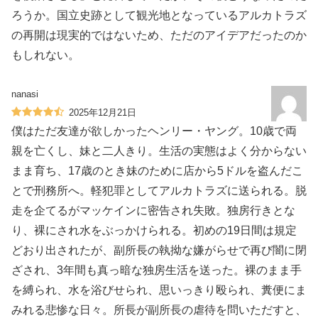
ろうか。国立史跡として観光地となっているアルカトラズ
の再開は現実的ではないため、ただのアイデアだったのか
もしれない。
nanasi
2025年12月21日
僕はただ友達が欲しかったヘンリー・ヤング。10歳で両
親を亡くし、妹と二人きり。生活の実態はよく分からない
まま育ち、17歳のとき妹のために店から5ドルを盗んだこ
とで刑務所へ。軽犯罪としてアルカトラズに送られる。脱
走を企てるがマッケインに密告され失敗。独房行きとな
り、裸にされ水をぶっかけられる。初めの19日間は規定
どおり出されたが、副所長の執拗な嫌がらせで再び闇に閉
ざされ、3年間も真っ暗な独房生活を送った。裸のまま手
を縛られ、水を浴びせられ、思いっきり殴られ、糞便にま
みれる悲惨な日々。所長が副所長の虐待を問いただすと、