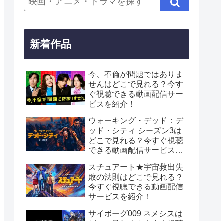
新着作品
今、不倫が問題ではありま
せんはどこで見れる？今す
ぐ視聴できる動画配信サー
ビスを紹介！
ウォーキング・デッド：デ
ッド・シティ シーズン3は
どこで見れる？今すぐ視聴
できる動画配信サービスを
紹介！
スチュアート★宇宙救出失
敗の法則はどこで見れる？
今すぐ視聴できる動画配信
サービスを紹介！
サイボーグ009 ネメシスは