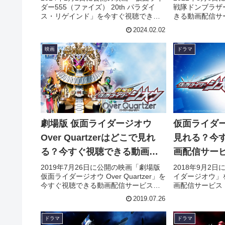
ダー555（ファイズ） 20th パラダイ
戦隊ドンブラザ
介！
ス・リゲインド」を今すぐ視聴できる
きる動画配信サ
動画配信サービス（VOD）を徹底紹
紹介。あらすじ
2024.02.02
介。あらすじやキャスト・声優、スタ
タッフ、主題歌
ッフ、主題歌の情報はもちろん、実際
際に見た人の感
映画
ドラマ
に見た人の感想やレビューもまとめて
ています。
います。
劇場版 仮面ライダージオウ
仮面ライダ
Over Quartzerはどこで見れ
見れる？今
る？今すぐ視聴できる動画配
画配信サー
信サービスを紹介！
2019年7月26日に公開の映画「劇場版
2018年9月2
仮面ライダージオウ Over Quartzer」を
イダージオウ」
今すぐ視聴できる動画配信サービス
画配信サービス
（VOD）を徹底紹介。あらすじやキャ
あらすじやキャ
2019.07.26
スト・声優、スタッフ、主題歌の情報
フ、主題歌の情
はもちろん、実際に見た人の感想やレ
見た人の感想や
ドラマ
ドラマ
ビューもまとめています。
ます。