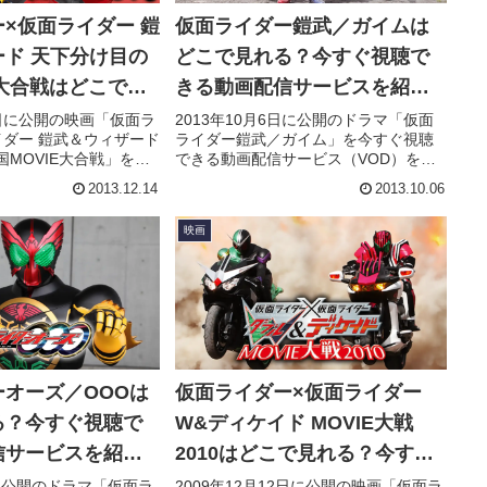
×仮面ライダー 鎧
仮面ライダー鎧武／ガイムは
ド 天下分け目の
どこで見れる？今すぐ視聴で
E大合戦はどこで見
きる動画配信サービスを紹
ぐ視聴できる動画
介！
14日に公開の映画「仮面ラ
2013年10月6日に公開のドラマ「仮面
イダー 鎧武＆ウィザード
ライダー鎧武／ガイム」を今すぐ視聴
スを紹介！
MOVIE大合戦」を今
できる動画配信サービス（VOD）を徹
動画配信サービス
底紹介。あらすじやキャスト・声優、
2013.12.14
2013.10.06
底紹介。あらすじやキャ
スタッフ、主題歌の情報はもちろん、
タッフ、主題歌の情報
実際に見た人の感想やレビューもまと
映画
際に見た人の感想やレ
めています。
ています。
オーズ／OOOは
仮面ライダー×仮面ライダー
る？今すぐ視聴で
W&ディケイド MOVIE大戦
信サービスを紹
2010はどこで見れる？今すぐ
視聴できる動画配信サービス
日に公開のドラマ「仮面ラ
2009年12月12日に公開の映画「仮面ラ