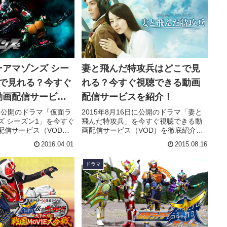
アマゾンズ シー
妻と飛んだ特攻兵はどこで見
こで見れる？今すぐ
れる？今すぐ視聴できる動画
動画配信サービス
配信サービスを紹介！
日に公開のドラマ「仮面ラ
2015年8月16日に公開のドラマ「妻と
ズ シーズン1」を今すぐ
飛んだ特攻兵」を今すぐ視聴できる動
配信サービス（VOD）
画配信サービス（VOD）を徹底紹介。
らすじやキャスト・声
あらすじやキャスト・声優、スタッ
2016.04.01
2015.08.16
主題歌の情報はもちろ
フ、主題歌の情報はもちろん、実際に
人の感想やレビューも
見た人の感想やレビューもまとめてい
ドラマ
。
ます。