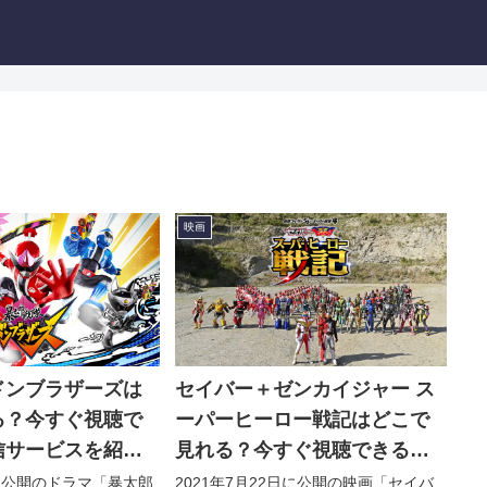
映画
ドンブラザーズは
セイバー＋ゼンカイジャー ス
る？今すぐ視聴で
ーパーヒーロー戦記はどこで
信サービスを紹
見れる？今すぐ視聴できる動
画配信サービスを紹介！
日に公開のドラマ「暴太郎
2021年7月22日に公開の映画「セイバ