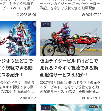
ーズ」を今すぐ視聴で
ー＋ゼンカイジャー スーパーヒーロー
ービス（VOD）を徹底
戦記」を今すぐ視聴できる動画配信サ
やキャスト・声優、ス
ービス（VOD）を徹底紹介。あらすじ
2022.03.06
2021.07.22
の情報はもちろん、実
やキャスト・声優、スタッフ、主題歌
想やレビューもまとめ
の情報はもちろん、実際に見た人の感
ドラマ
想やレビューもまとめています。
ージオウはどこで
仮面ライダービルドはどこで
すぐ視聴できる動
見れる？今すぐ視聴できる動
ビスを紹介！
画配信サービスを紹介！
日に公開のドラマ「仮面ラ
2017年9月3日に公開のドラマ「仮面ラ
を今すぐ視聴できる動
イダービルド」を今すぐ視聴できる動
（VOD）を徹底紹介。
画配信サービス（VOD）を徹底紹介。
スト・声優、スタッ
あらすじやキャスト・声優、スタッ
2018.09.02
2017.09.03
報はもちろん、実際に
フ、主題歌の情報はもちろん、実際に
レビューもまとめてい
見た人の感想やレビューもまとめてい
ドラマ
ます。