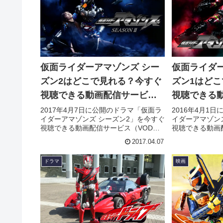
仮面ライダーアマゾンズ シー
仮面ライダー
ズン2はどこで見れる？今すぐ
ズン1はど
視聴できる動画配信サービス
視聴できる
を紹介！
を紹介！
2017年4月7日に公開のドラマ「仮面ラ
2016年4月1
イダーアマゾンズ シーズン2」を今すぐ
イダーアマゾン
視聴できる動画配信サービス（VOD）
視聴できる動画
を徹底紹介。あらすじやキャスト・声
を徹底紹介。あ
2017.04.07
優、スタッフ、主題歌の情報はもちろ
優、スタッフ、
ん、実際に見た人の感想やレビューも
ん、実際に見た
ドラマ
映画
まとめています。
まとめています