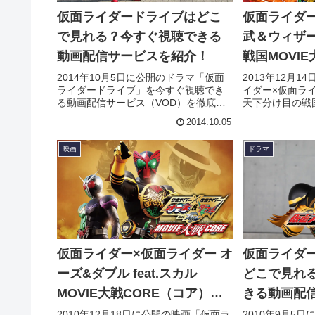
仮面ライダードライブはどこ
仮面ライダー
で見れる？今すぐ視聴できる
武＆ウィザー
動画配信サービスを紹介！
戦国MOVI
れる？今す
2014年10月5日に公開のドラマ「仮面
2013年12月
ライダードライブ」を今すぐ視聴でき
イダー×仮面ラ
配信サービ
る動画配信サービス（VOD）を徹底紹
天下分け目の戦国
介。あらすじやキャスト・声優、スタ
すぐ視聴できる
2014.10.05
ッフ、主題歌の情報はもちろん、実際
（VOD）を徹
に見た人の感想やレビューもまとめて
スト・声優、ス
映画
ドラマ
います。
はもちろん、実
ビューもまとめ
仮面ライダー×仮面ライダー オ
仮面ライダー
ーズ&ダブル feat.スカル
どこで見れ
MOVIE大戦CORE（コア）は
きる動画配
どこで見れる？今すぐ視聴で
介！
2010年12月18日に公開の映画「仮面ラ
2010年9月5