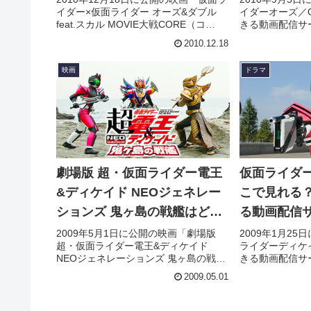
イダー×仮面ライダー オーズ&ダブル
イダーオーズ／
きる動画配信サービスを紹
feat.スカル MOVIE大戦CORE（コ
きる動画配信サ
介！
ア）」を今すぐ視聴できる動画配信サ
紹介。あらすじ
2010.12.18
ービス（VOD）を徹底紹介。あらすじ
タッフ、主題歌
やキャスト・声優、スタッフ、主題歌
際に見た人の感
映画
ドラマ
の情報はもちろん、実際に見た人の感
ています。
想やレビューもまとめています。
劇場版 超・仮面ライダー電王
仮面ライダ
&ディケイド NEOジェネレー
こで見れる
ションズ 鬼ヶ島の戦艦はどこ
る動画配信
で見れる？今すぐ視聴できる
2009年5月1日に公開の映画「劇場版
2009年1月2
超・仮面ライダー電王&ディケイド
ライダーディケ
動画配信サービスを紹介！
NEOジェネレーションズ 鬼ヶ島の戦
きる動画配信サ
艦」を今すぐ視聴できる動画配信サー
紹介。あらすじ
2009.05.01
ビス（VOD）を徹底紹介。あらすじや
タッフ、主題歌
キャスト・声優、スタッフ、主題歌の
際に見た人の感
情報はもちろん、実際に見た人の感想
ています。