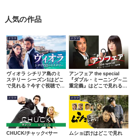
人気の作品
ドラマ
ドラマ
ヴィオラ シチリア島のミ
アンフェア the special
ステリー シーズン1はどこ
『ダブル・ミーニング～二
で見れる？今すぐ視聴でき
重定義』はどこで見れる？
る動画配信サービスを紹
今すぐ視聴できる動画配信
介！
サービスを紹介！
ドラマ
ドラマ
CHUCK/チャック<サー
ムショぼけはどこで見れ