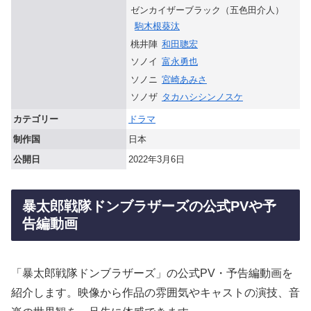
ゼンカイザーブラック（五色田介人）
駒木根葵汰
桃井陣
和田聰宏
ソノイ
富永勇也
ソノニ
宮崎あみさ
ソノザ
タカハシシンノスケ
カテゴリー
ドラマ
制作国
日本
公開日
2022年3月6日
暴太郎戦隊ドンブラザーズの公式PVや予
告編動画
「暴太郎戦隊ドンブラザーズ」の公式PV・予告編動画を
紹介します。映像から作品の雰囲気やキャストの演技、音