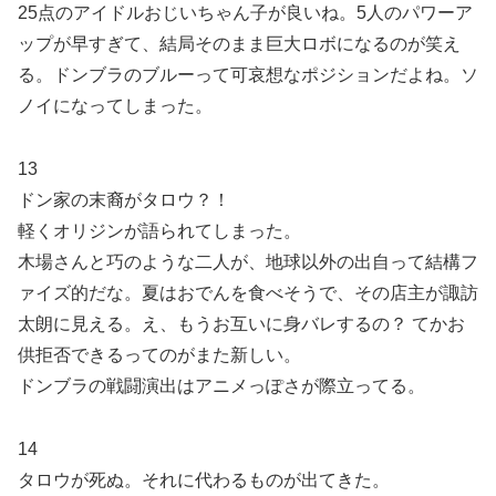
25点のアイドルおじいちゃん子が良いね。5人のパワーア
ップが早すぎて、結局そのまま巨大ロボになるのが笑え
る。ドンブラのブルーって可哀想なポジションだよね。ソ
ノイになってしまった。
13
ドン家の末裔がタロウ？！
軽くオリジンが語られてしまった。
木場さんと巧のような二人が、地球以外の出自って結構フ
ァイズ的だな。夏はおでんを食べそうで、その店主が諏訪
太朗に見える。え、もうお互いに身バレするの？ てかお
供拒否できるってのがまた新しい。
ドンブラの戦闘演出はアニメっぽさが際立ってる。
14
タロウが死ぬ。それに代わるものが出てきた。