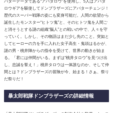
バターデータである“アバタロウ”を使用し、5人はアバタ
ロウギアを駆使してドンブラザーズにアバターチェンジ！
歴代のスーパー戦隊の姿にも変身可能だ。人間の欲望から
誕生したモンスター“ヒトツ鬼”と、そのヒトツ鬼を人間ご
と消そうとする謎の組織“脳人”との戦いの中で、人々を守
っていく。しかし、その物語はまだ少し先のこと。突如と
してヒーローの力を手に入れた女子高生・鬼頭はるかが、
謎の男・桃井陣からの指令を受けて、世界の動きが始ま
る。「君には仲間がいる。まずは“桃井タロウ”を見つけ出
し、忠誠を誓え！」桃井タロウは一体誰なのか、そして仲
間とは？ドンブラザーズの冒険が今、始まる！さぁ、祭り
だ祭りだ！
暴太郎戦隊ドンブラザーズの詳細情報