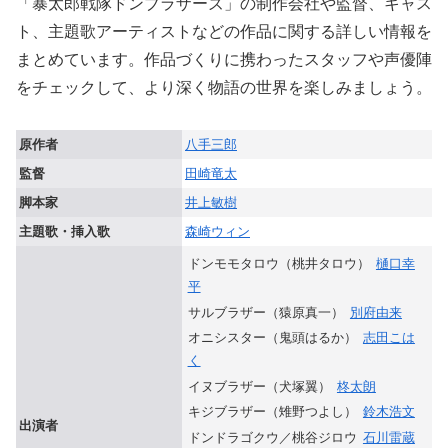
「暴太郎戦隊ドンブラザーズ」の制作会社や監督、キャス
ト、主題歌アーティストなどの作品に関する詳しい情報を
まとめています。作品づくりに携わったスタッフや声優陣
をチェックして、より深く物語の世界を楽しみましょう。
原作者
八手三郎
監督
田崎竜太
脚本家
井上敏樹
主題歌・挿入歌
森崎ウィン
ドンモモタロウ（桃井タロウ）
樋口幸
平
サルブラザー（猿原真一）
別府由来
オニシスター（鬼頭はるか）
志田こは
く
イヌブラザー（犬塚翼）
柊太朗
キジブラザー（雉野つよし）
鈴木浩文
出演者
ドンドラゴクウ／桃谷ジロウ
石川雷蔵