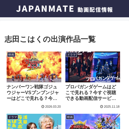
志田こはくの出演作品一覧
映画
ドラマ
プロパガンダゲームはど
ナンバーワン戦隊ゴジュ
こで見れる？今すぐ視聴
ウジャーVSブンブンジャ
できる動画配信サービス
ーはどこで見れる？今す
を紹介！
ぐ視聴できる動画配信サ
2026.03.20
2025.11.18
ービスを紹介！
ドラマ
映画