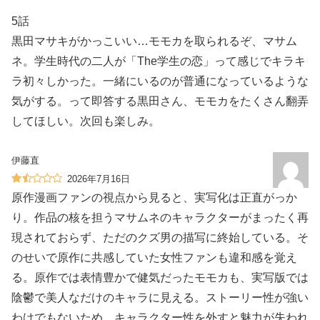
5話
黒田マサキがかっこいい…モモカを取られるぞ、マサム
ネ。学生時代の二人が「The学生の恋」って感じでキラキ
ラ初々しかった。一緒にいるのが普通になっているような
気がする。って即答する黒田さん、モモカをたくさん翻弄
してほしい。次回も楽しみ。
伊藤直
2026年7月16日
原作漫画ファンの視点から見ると、実写化は正直がっか
り。作品の核を担うマサムネのキャラクターがまったく再
現されておらず、ただのクズ男の描写に終始している。そ
のせいで原作に共感していた女性ファンも違和感を覚え
る。原作では表情豊かで健気だったモモカも、実写版では
陰鬱で美人なだけのキャラに見える。ストーリー性が強い
わけでもないため、キャラクター性を外すと魅力が失われ