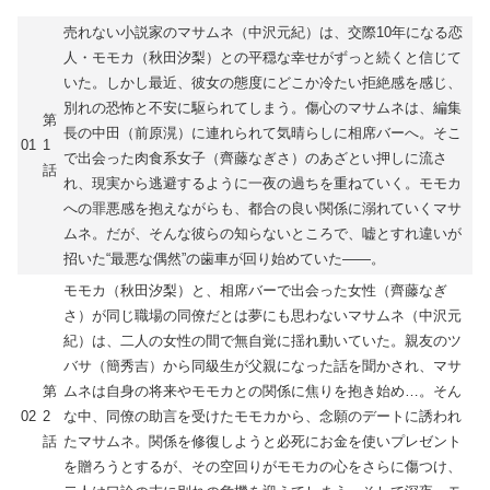
売れない小説家のマサムネ（中沢元紀）は、交際10年になる恋
人・モモカ（秋田汐梨）との平穏な幸せがずっと続くと信じて
いた。しかし最近、彼女の態度にどこか冷たい拒絶感を感じ、
別れの恐怖と不安に駆られてしまう。傷心のマサムネは、編集
第
長の中田（前原滉）に連れられて気晴らしに相席バーへ。そこ
01
1
で出会った肉食系女子（齊藤なぎさ）のあざとい押しに流さ
話
れ、現実から逃避するように一夜の過ちを重ねていく。モモカ
への罪悪感を抱えながらも、都合の良い関係に溺れていくマサ
ムネ。だが、そんな彼らの知らないところで、嘘とすれ違いが
招いた“最悪な偶然”の歯車が回り始めていた――。
モモカ（秋田汐梨）と、相席バーで出会った女性（齊藤なぎ
さ）が同じ職場の同僚だとは夢にも思わないマサムネ（中沢元
紀）は、二人の女性の間で無自覚に揺れ動いていた。親友のツ
バサ（簡秀吉）から同級生が父親になった話を聞かされ、マサ
第
ムネは自身の将来やモモカとの関係に焦りを抱き始め…。そん
02
2
な中、同僚の助言を受けたモモカから、念願のデートに誘われ
話
たマサムネ。関係を修復しようと必死にお金を使いプレゼント
を贈ろうとするが、その空回りがモモカの心をさらに傷つけ、