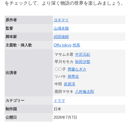
をチェックして、より深く物語の世界を楽しみましょう。
原作者
ヨネマイ
監督
山浦未陽
脚本家
武田雄樹
主題歌・挿入歌
Offo tokyo
悠馬
マサムネ君
中沢元紀
早川モモカ
秋田汐梨
〇〇子
齊藤なぎさ
出演者
ツバサ
簡秀吉
中田
前原滉
黒田マサキ
八村倫太郎
カテゴリー
ドラマ
制作国
日本
公開日
2026年7月7日