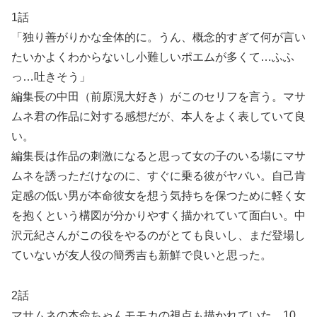
1話
「独り善がりかな全体的に。うん、概念的すぎて何が言い
たいかよくわからないし小難しいポエムが多くて…ふふ
っ…吐きそう」
編集長の中田（前原滉大好き）がこのセリフを言う。マサ
ムネ君の作品に対する感想だが、本人をよく表していて良
い。
編集長は作品の刺激になると思って女の子のいる場にマサ
ムネを誘っただけなのに、すぐに乗る彼がヤバい。自己肯
定感の低い男が本命彼女を想う気持ちを保つために軽く女
を抱くという構図が分かりやすく描かれていて面白い。中
沢元紀さんがこの役をやるのがとても良いし、まだ登場し
ていないが友人役の簡秀吉も新鮮で良いと思った。
2話
マサムネの本命ちゃんモモカの視点も描かれていた。10