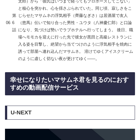
太郎）から「彼氏はいつまで経ってもプロポーズしてこない」
と核心を突かれ、心を揺さぶられていた。同じ頃、寂しさをこ
第
じらせたマサムネの浮気相手（齊藤なぎさ）は居酒屋で友人
06
6
（悠馬）伝いで知り合った男性・ユウタ（八神慶仁郎）と口論
話
になり、気づけば勢いでラブホテルへ行ってしまう。 後日、職
場へモモカを迎えに行った先で彼女が黒田と高級レストランに
入る姿を目撃し、絶望から当てつけのように浮気相手を焼肉に
誘って部屋へ連れ込んだマサムネ。 溶けてゆくアイスクリーム
のように虚しく切ない夜が更けてゆく――。
幸せになりたいマサムネ君を見るのにおす
すめの動画配信サービス
U-NEXT