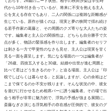
ておらず、26歳のニート状態。相手の秋田汐梨は学生時
代から10年付き合っているが、将来に不安を抱える主人
公を支える存在でもあり、二人の関係には複雑な距離感が
生じている。原作が描くのは、現実と夢の狭間で揺れ続け
る若手作家の葛藤と、その周囲のクズ寄りな大人たちの姿
です。編集者と主人公の関係性は、どちらも自分勝手で欠
点が多く、物語の緊張感を作り出します。編集者のセリフ
は刺さる一方で甲斐性のなさも見せ、主人公は現実を甘く
見る一面を露呈します。気になる場面の一つは編集者が
「26歳、四捨五入すると30歳。結婚や出世が進む周囲と
比べて君はどう生きるのか？」と迫る場面。主人公は「印
税でしばらくは暮らせる」と反論しますが、心の余裕はど
こまで保てるのか不安が残ります。そんな状況の中、彼女
を遊びに行かせるため相席バーに誘う編集者。その場で出
会う相手が非常に魅力的で、浮気の予感が強まる展開に。
斎藤なぎさ演じる浮気相手の存在感が圧倒的で、彼女のグ