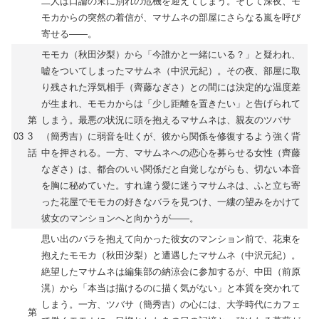
二人は口論の末に別れの危機を迎えてしまう。そして深夜、モ
モカからの突然の着信が、マサムネの部屋にさらなる嵐を呼び
寄せる――。
モモカ（秋田汐梨）から「今誰かと一緒にいる？」と疑われ、
嘘をついてしまったマサムネ（中沢元紀）。その夜、部屋に取
り残された浮気相手（齊藤なぎさ）との間には決定的な温度差
が生まれ、モモカからは「少し距離を置きたい」と告げられて
第
しまう。最悪の状況に頭を抱えるマサムネは、親友のツバサ
03
3
（簡秀吉）に弱音を吐くが、彼から関係を修復するよう強く背
話
中を押される。一方、マサムネへの恋心を募らせる女性（齊藤
なぎさ）は、都合のいい関係だと自覚しながらも、切ない本音
を胸に秘めていた。すれ違う愛に迷うマサムネは、ふと立ち寄
った花屋でモモカの好きなバラを見つけ、一縷の望みをかけて
彼女のマンションへと向かうが――。
思い出のバラを抱えて向かった彼女のマンション前で、花束を
抱えたモモカ（秋田汐梨）と遭遇したマサムネ（中沢元紀）。
絶望したマサムネは編集部の納涼会に参加するが、中田（前原
滉）から「本当は描けるのに描く気がない」と本質を突かれて
しまう。一方、ツバサ（簡秀吉）の心には、大学時代にカフェ
第