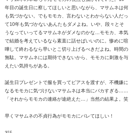
年目の誕生日に察してほしいと思いながら、マサムネは何
も気づかない。でもモモカ、言わないとわからない人だっ
て10年も気づかないあんたもダメよね。いや、段々とそ
うなっていってるマサムネがダメなのかな…モモカ、本気
で結婚を考えているなら素直に話せばいいのに。惨めに喧
嘩して終わるなら早いとこ切り上げるべきだよね。時間の
無駄。マサムネには期待できないから、モモカに刺激を与
えたい気持ちがある。
誕生日プレゼントで服を買ってピアスを渡すが、不機嫌に
なるモモカに気づけないマサムネは本当にバカすぎる……
「それからモモカの連絡が途絶えた…」当然の結果よ。笑
早くマサムネの不貞行為がモモカにバレてほしい！
3話