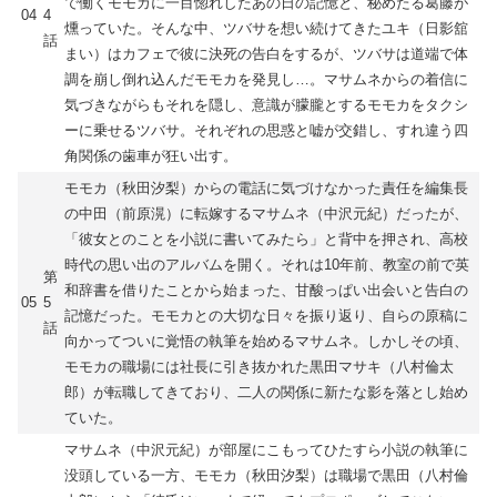
で働くモモカに一目惚れしたあの日の記憶と、秘めたる葛藤が
04
4
燻っていた。そんな中、ツバサを想い続けてきたユキ（日影舘
話
まい）はカフェで彼に決死の告白をするが、ツバサは道端で体
調を崩し倒れ込んだモモカを発見し…。マサムネからの着信に
気づきながらもそれを隠し、意識が朦朧とするモモカをタクシ
ーに乗せるツバサ。それぞれの思惑と嘘が交錯し、すれ違う四
角関係の歯車が狂い出す。
モモカ（秋田汐梨）からの電話に気づけなかった責任を編集長
の中田（前原滉）に転嫁するマサムネ（中沢元紀）だったが、
「彼女とのことを小説に書いてみたら」と背中を押され、高校
時代の思い出のアルバムを開く。それは10年前、教室の前で英
第
和辞書を借りたことから始まった、甘酸っぱい出会いと告白の
05
5
記憶だった。モモカとの大切な日々を振り返り、自らの原稿に
話
向かってついに覚悟の執筆を始めるマサムネ。しかしその頃、
モモカの職場には社長に引き抜かれた黒田マサキ（八村倫太
郎）が転職してきており、二人の関係に新たな影を落とし始め
ていた。
マサムネ（中沢元紀）が部屋にこもってひたすら小説の執筆に
没頭している一方、モモカ（秋田汐梨）は職場で黒田（八村倫