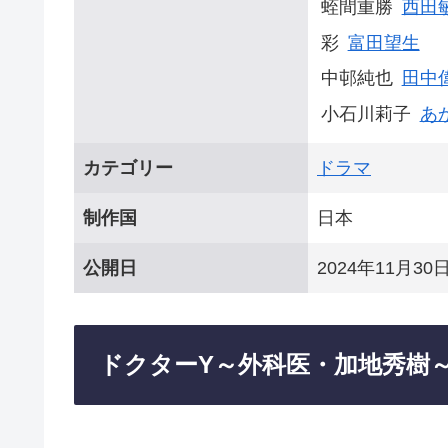
蛭間重勝
西田
彩
富田望生
中邨純也
田中
小石川莉子
あ
カテゴリー
ドラマ
制作国
日本
公開日
2024年11月30
ドクターY～外科医・加地秀樹