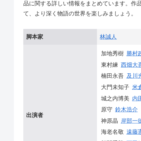
品に関する詳しい情報をまとめています。作
て、より深く物語の世界を楽しみましょう。
脚本家
林誠人
加地秀樹
勝村
東村練
西畑大
楠田永吾
及川
大門未知子
米
城之内博美
内
原守
鈴木浩介
出演者
神原晶
岸部一
海老名敬
遠藤