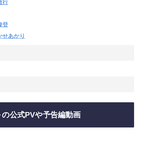
敏行
偉登
かせあかり
日
～の公式PVや予告編動画