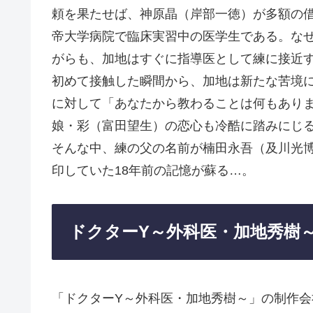
頼を果たせば、神原晶（岸部一徳）が多額の
帝大学病院で臨床実習中の医学生である。な
がらも、加地はすぐに指導医として練に接近
初めて接触した瞬間から、加地は新たな苦境に
に対して「あなたから教わることは何もあり
娘・彩（富田望生）の恋心も冷酷に踏みにじ
そんな中、練の父の名前が楠田永吾（及川光
印していた18年前の記憶が蘇る…。
ドクターY～外科医・加地秀樹
「ドクターY～外科医・加地秀樹～」の制作