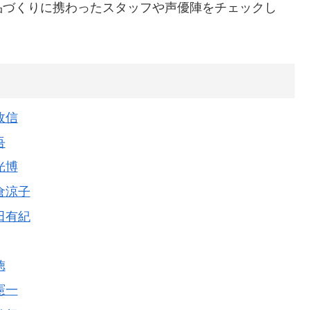
品づくりに携わったスタッフや声優陣をチェックし
政信
吾
光博
倉涼子
田有紀
徳
憲一