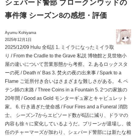
シェパード警部 ブロークンウッドの
事件簿 シーズン8の感想・評価
Ayumu Kohiyama
2025年12月1日
2025/12/09 Hulu 全6話 1. ミイラになったミイラ取
り / From the Cradle to the Grave 私説 博物館と見世物小
屋の違いについて営業形態から考察。 2. あるロックスタ
ーの死 / Death n’ Bas 3. 焚火の夜の出来事 / Spark to a
Flame ご近所付き合いはさまざまな難しさがある。 4. ペ
テン師の末路 / Three Coins in a Fountain 5. 2つの家族の
20年間 / Good as Gold モンターギュ家とキャピュレット
家。 6. 行き過ぎた使命感 / Four Fires and a Funeral 消防
士。 シーズン7からエピソード数が6話に減り、ドラマの
内容も徐々に変化しているようだ。ブリーンが退場し、後
任のチャーマーズが加わり、シェパード警部には新たな相