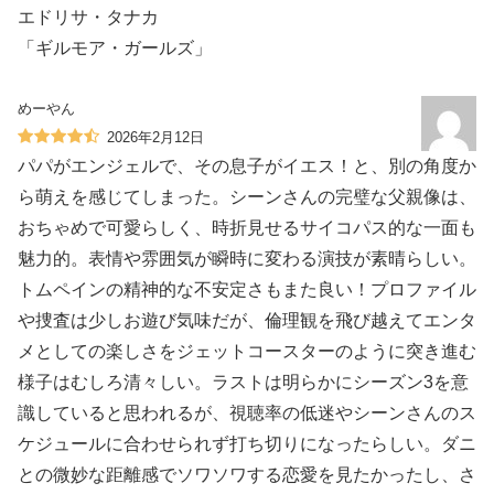
エドリサ・タナカ
「ギルモア・ガールズ」
めーやん
2026年2月12日
パパがエンジェルで、その息子がイエス！と、別の角度か
ら萌えを感じてしまった。シーンさんの完璧な父親像は、
おちゃめで可愛らしく、時折見せるサイコパス的な一面も
魅力的。表情や雰囲気が瞬時に変わる演技が素晴らしい。
トムペインの精神的な不安定さもまた良い！プロファイル
や捜査は少しお遊び気味だが、倫理観を飛び越えてエンタ
メとしての楽しさをジェットコースターのように突き進む
様子はむしろ清々しい。ラストは明らかにシーズン3を意
識していると思われるが、視聴率の低迷やシーンさんのス
ケジュールに合わせられず打ち切りになったらしい。ダニ
との微妙な距離感でソワソワする恋愛を見たかったし、さ