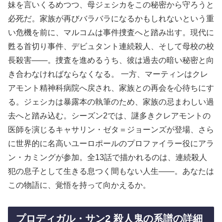
妹を言いくるめつつ、母ジェシカをこの秘密から守ろうと
必死だ。家族が再びバラバラになるかもしれないという重
い危機を前に、マルコムは事件捜査へと踏み出す。現代に
甦る首切り事件、デビュタント連続殺人、そして母校の校
長殺害――。捜査を進めるうち、彼は過去の暗い秘密と向
き合わなければならなくなる。 一方、マーティンはクレ
アモント精神科病院へ戻され、家族との再会を心待ちにす
る。ジェシカは暴露本の執筆のため、家族の忌まわしい過
去へと踏み込む。シーズン2では、謎多きクレアモントの
医師を演じるキャサリン・ゼタ＝ジョーンズが登場、さら
に世界的に名高いユーロポールのプロファイラー役にアラ
ン・カミングが参加。全13話で描かれるのは、連続殺人
犯の息子として生きる息つく間もない人生――。あなたは
この物語に、覚悟を持って向かえるか。
プロディガル・サン2 殺人鬼の系譜の詳細