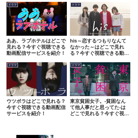
ビスを紹介！
ドラマ
ドラマ
ああ、ラブホテルはどこで
his～恋するつもりなんて
見れる？今すぐ視聴できる
なかった～はどこで見れ
動画配信サービスを紹介！
る？今すぐ視聴できる動画
配信サービスを紹介！
ドラマ
ドラマ
ウツボラはどこで見れる？
東京貧困女子。-貧困なん
今すぐ視聴できる動画配信
て他人事だと思ってた-は
サービスを紹介！
どこで見れる？今すぐ視聴
できる動画配信サービスを
紹介！