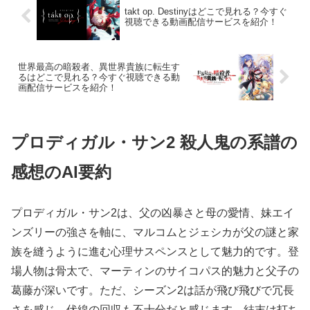
takt op. Destinyはどこで見れる？今すぐ
視聴できる動画配信サービスを紹介！
世界最高の暗殺者、異世界貴族に転生す
るはどこで見れる？今すぐ視聴できる動
画配信サービスを紹介！
プロディガル・サン2 殺人鬼の系譜の
感想のAI要約
プロディガル・サン2は、父の凶暴さと母の愛情、妹エイ
ンズリーの強さを軸に、マルコムとジェシカが父の謎と家
族を縫うように進む心理サスペンスとして魅力的です。登
場人物は骨太で、マーティンのサイコパス的魅力と父子の
葛藤が深いです。ただ、シーズン2は話が飛び飛びで冗長
さを感じ、伏線の回収も不十分だと感じます。結末は打ち