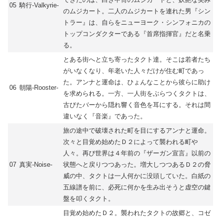
05
騎行-Valkyrie-
のムジカート。二人のムジカートを連れた男『シン
トラー』は、自らをニューヨーク・シンフォニカの
トップコンダクターである『首席指揮官』だと名乗
る。
とある街へと立ち寄ったタクト達。そこは若者たち
がいなくなり、年老いた人々だけが住む町であっ
た。アンナと運命は、ひょんなことから彼らに助け
06
朝陽-Rooster-
を求められる。一方、一人街をぶらつくタクトは、
古びたバーから隠れ響く音色を耳にする。それは間
違いなく『音楽』であった。
旅の途中で破壊された町を目にするアンナと運命。
次々と目覚め始めたＤ２によって襲われる町や
人々。再び世界は４年前の『ザーガン宣言』以前の
07
真実-Noise-
状態へと戻りつつあった。増大しつつあるＤ２の脅
威の中、タクトは一人何かに没頭していた。白紙の
五線譜を前に、必死に何かを生み出そうと虚空の鍵
盤を叩くタクト。
目覚め始めたＤ２。襲われたタクトの故郷と、コゼ