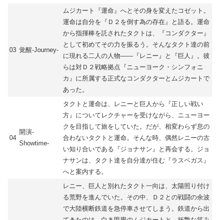
ムジカート『運命』へとその身を変えたコゼット。
運命は自分を『Ｄ２を倒す為の存在』と語る。運命
から指揮棒を託されたタクトは、『コンダクター』
として初めてその力を振るう。そんなタクト達の前
03
覚醒-Journey-
に現れる二人の人物――『レニー』と『巨人』。彼
らは対Ｄ２戦略拠点『ニューヨーク・シンフォニ
カ』に所属する正式なコンダクターとムジカートで
あった。
タクトと運命は、レニーと巨人から『正しい戦い
方』についてレクチャーを受けながら、ニューヨー
クを目指して旅をしていた。だが、相変わらず息の
開演-
04
合わないタクトと運命。そんな時、偶然レニーの古
Showtime-
い知り合いである『ジョナサン』と再会する。ジョ
ナサンは、タクト達を自分達が住む『ラスベガス』
へと案内する。
レニー、巨人と別れたタクト一向は、太陽照り付け
る荒野を進んでいた。その中、Ｄ２との戦闘の余波
で大陸横断鉄道を急停車させてしまう。鉄道から出
てきたのは、白き甲冑のムジカートと、妖艶な笑み