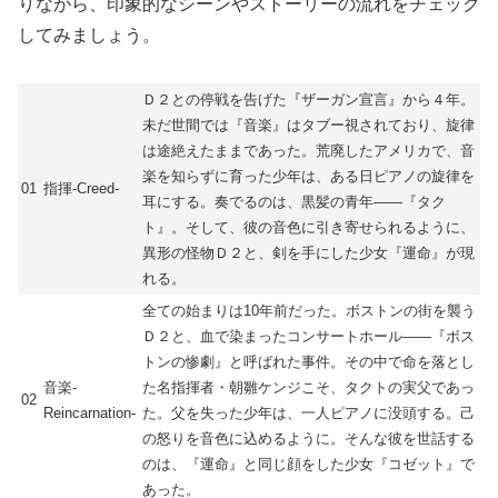
りながら、印象的なシーンやストーリーの流れをチェック
してみましょう。
Ｄ２との停戦を告げた『ザーガン宣言』から４年。
未だ世間では『音楽』はタブー視されており、旋律
は途絶えたままであった。荒廃したアメリカで、音
楽を知らずに育った少年は、ある日ピアノの旋律を
01
指揮-Creed-
耳にする。奏でるのは、黒髪の青年――『タク
ト』。そして、彼の音色に引き寄せられるように、
異形の怪物Ｄ２と、剣を手にした少女『運命』が現
れる。
全ての始まりは10年前だった。ボストンの街を襲う
Ｄ２と、血で染まったコンサートホール――『ボス
トンの惨劇』と呼ばれた事件。その中で命を落とし
音楽-
た名指揮者・朝雛ケンジこそ、タクトの実父であっ
02
Reincarnation-
た。父を失った少年は、一人ピアノに没頭する。己
の怒りを音色に込めるように。そんな彼を世話する
のは、『運命』と同じ顔をした少女『コゼット』で
あった。