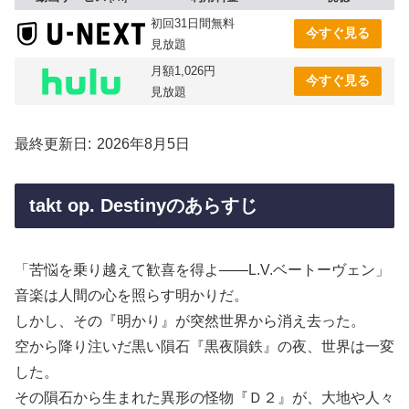
初回31日間無料
今すぐ見る
見放題
月額1,026円
今すぐ見る
見放題
最終更新日
2026年8月5日
takt op. Destinyのあらすじ
「苦悩を乗り越えて歓喜を得よ――L.V.ベートーヴェン」
音楽は人間の心を照らす明かりだ。
しかし、その『明かり』が突然世界から消え去った。
空から降り注いだ黒い隕石『黒夜隕鉄』の夜、世界は一変
した。
その隕石から生まれた異形の怪物『Ｄ２』が、大地や人々