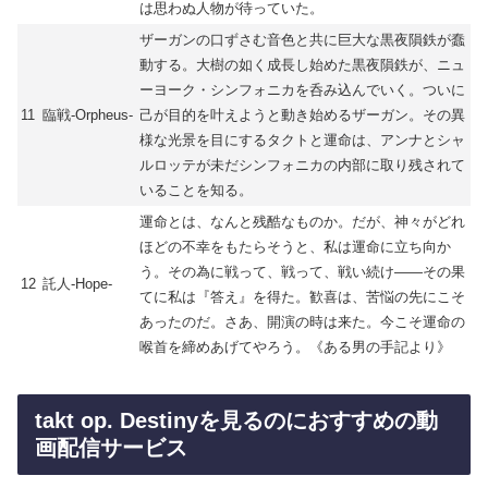
は思わぬ人物が待っていた。
ザーガンの口ずさむ音色と共に巨大な黒夜隕鉄が蠢
動する。大樹の如く成長し始めた黒夜隕鉄が、ニュ
ーヨーク・シンフォニカを呑み込んでいく。ついに
11
臨戦-Orpheus-
己が目的を叶えようと動き始めるザーガン。その異
様な光景を目にするタクトと運命は、アンナとシャ
ルロッテが未だシンフォニカの内部に取り残されて
いることを知る。
運命とは、なんと残酷なものか。だが、神々がどれ
ほどの不幸をもたらそうと、私は運命に立ち向か
う。その為に戦って、戦って、戦い続け――その果
12
託人-Hope-
てに私は『答え』を得た。歓喜は、苦悩の先にこそ
あったのだ。さあ、開演の時は来た。今こそ運命の
喉首を締めあげてやろう。《ある男の手記より》
takt op. Destinyを見るのにおすすめの動
画配信サービス