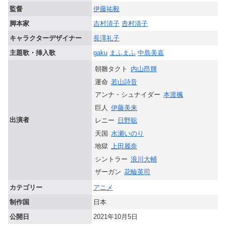
監督
伊藤祐毅
脚本家
吉村清子
𠮷村清子
キャラクターデザイナー
長澤礼子
主題歌・挿入歌
gaku
まふまふ
中島美嘉
朝雛タクト
内山昂輝
運命
若山詩音
アンナ・シュナイダー
本渡楓
巨人
伊藤美来
出演者
レニー
日野聡
天国
水瀬いのり
地獄
上田麗奈
シントラー
浪川大輔
ザーガン
花輪英司
カテゴリー
アニメ
制作国
日本
公開日
2021年10月5日