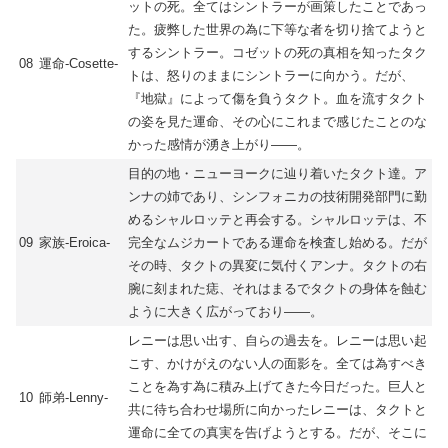
ットの死。全てはシントラーが画策したことであっ
た。疲弊した世界の為に下等な者を切り捨てようと
するシントラー。コゼットの死の真相を知ったタク
08
運命-Cosette-
トは、怒りのままにシントラーに向かう。だが、
『地獄』によって傷を負うタクト。血を流すタクト
の姿を見た運命、その心にこれまで感じたことのな
かった感情が湧き上がり――。
目的の地・ニューヨークに辿り着いたタクト達。ア
ンナの姉であり、シンフォニカの技術開発部門に勤
めるシャルロッテと再会する。シャルロッテは、不
09
家族-Eroica-
完全なムジカートである運命を検査し始める。だが
その時、タクトの異変に気付くアンナ。タクトの右
腕に刻まれた痣、それはまるでタクトの身体を蝕む
ように大きく広がっており――。
レニーは思い出す、自らの過去を。レニーは思い起
こす、かけがえのない人の面影を。全ては為すべき
ことを為す為に積み上げてきた今日だった。巨人と
10
師弟-Lenny-
共に待ち合わせ場所に向かったレニーは、タクトと
運命に全ての真実を告げようとする。だが、そこに