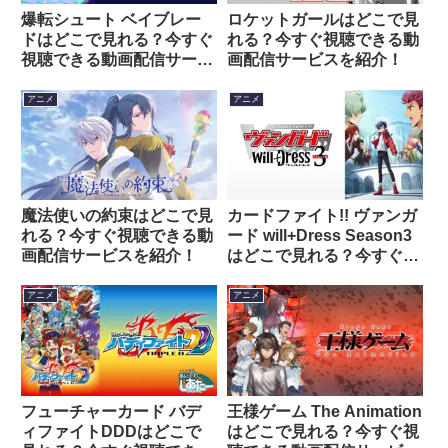
爆転シュート ベイブレー
ロケットガールはどこで見
ドはどこで見れる？今すぐ
れる？今すぐ視聴できる動
視聴できる動画配信サービ
画配信サービスを紹介！
スを紹介！
アニメ
アニメ
魔法使いの約束はどこで見
カードファイト!! ヴァンガ
れる？今すぐ視聴できる動
ード will+Dress Season3
画配信サービスを紹介！
はどこで見れる？今すぐ視
聴できる動画配信サービス
を紹介！
アニメ
アニメ
フューチャーカード バデ
王様ゲーム The Animation
ィファイトDDDはどこで
はどこで見れる？今すぐ視