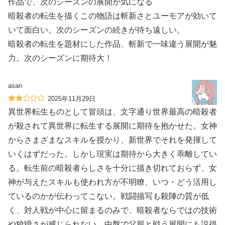
作品で、次のシーズンの展開が気になる
暗殺者の転生を描くこの物語は斬新さとユーモアが効いて
いて面白い。次のシーズンの続きが待ち遠しい。
暗殺者の転生を題材にした作品、斬新で一味違う展開が魅
力。次のシーズンに期待大！
asan
2025年11月29日
異世界転生ものとして冒頭は、文字通り世界最高の暗殺者
が殺されて異世界に転生する展開に期待を抱かせた。女神
からさまざまなスキルを授かり、新世界でそれを発揮して
いくはずだった。しかし現実は期待から大きく乖離してい
る。転生前の暗殺者らしさを十分に描き切れておらず、女
神が与えたスキルも使われ方が不明瞭、いつ・どう活用し
ているのかが伝わってこない。戦闘描写も殺陣の質が低
く、対人戦が中心に留まるのみで、暗殺者ならではの技術
や狡猾さが感じられない。中盤で父親と戦う展開にも説得