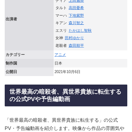
ディア
上田麗奈
タルト
高田憂希
マーハ
下地紫野
出演者
キアン
森川智之
エスリ
たかはし智秋
女神
田村ゆかり
老殺者
森田順平
カテゴリー
アニメ
制作国
日本
公開日
2021年10月6日
世界最高の暗殺者、異世界貴族に転生する
の公式PVや予告編動画
「世界最高の暗殺者、異世界貴族に転生する」の公式
PV・予告編動画を紹介します。映像から作品の雰囲気や