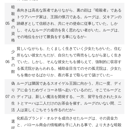
暗
表向きは高名な医者でありながら、裏の顔は『暗殺者』である
殺
トウアハーデ家は、王国の懐刀である。ルーグは、父キアンの
者
05
跡継ぎとして信頼され、共にその使命に従事していた。しか
の
し、そんなルーグの成功を良く思わない者がいた。ルーグは、
資
その地位をかけて勝負をする事になるが--
格
貧しいながらも、たくましく生きていく少女たちがいた。住む
少
所もない彼女たちだが、自分たちで商売をしながら楽しく生き
女
06
ていた。しかし、そんな彼女たちを捕らえて、強制的に収容す
の
る孤児院があらわれる。補助金目当てのその孤児院は、少女た
館
ちを働かせるばかりか、夜の客まで取らせて儲けていた--
偽
ルーグは隣国であるスオイゲル王国に向かう。月に一度、ディ
り
アに会うためヴィコーネ領へ赴いているのだ。そこでルーグと
07
の
ディアは、新しい魔法を開発する。一方、留守を任されたタル
生
トとマーハは二人だけのお茶会を催す。ルーグのいない間、二
活
人は楽しくごちそうを作るのだが--
化粧品ブランド・オルナを成功させたルーグは、その資金力
選
と、バロール商会の情報網を手に入れる事で、より大きな暗殺
択