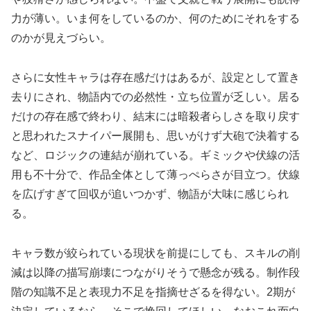
力が薄い。いま何をしているのか、何のためにそれをする
のかが見えづらい。
さらに女性キャラは存在感だけはあるが、設定として置き
去りにされ、物語内での必然性・立ち位置が乏しい。居る
だけの存在感で終わり、結末には暗殺者らしさを取り戻す
と思われたスナイパー展開も、思いがけず大砲で決着する
など、ロジックの連結が崩れている。ギミックや伏線の活
用も不十分で、作品全体として薄っぺらさが目立つ。伏線
を広げすぎて回収が追いつかず、物語が大味に感じられ
る。
キャラ数が絞られている現状を前提にしても、スキルの削
減は以降の描写崩壊につながりそうで懸念が残る。制作段
階の知識不足と表現力不足を指摘せざるを得ない。2期が