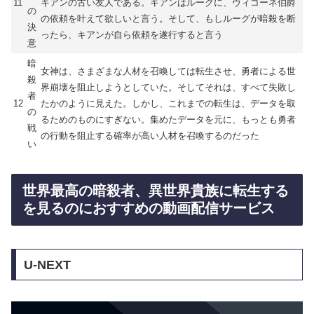
11
キアンの古い友人である。キアンはルーグに、ヴィコーネ伯爵
の
の依頼を叶えて欲しいと言う。そして、もしルーグが暗殺を断
決
ったら、キアンが自ら依頼を遂行すると言う
意
暗
女神は、さまざまな人材を召喚しては転生させ、勇者による世
殺
界崩壊を阻止しようとしていた。そしてそれは、すべて失敗し
者
12
たかのように見えた。しかし、これまでの転生は、データを取
の
るためのものにすぎない。集めたデータを元に、もっとも勇者
戦
の行動を阻止する確率が高い人材を召喚するのだった
い
世界最高の暗殺者、異世界貴族に転生する
を見るのにおすすめの動画配信サービス
U-NEXT