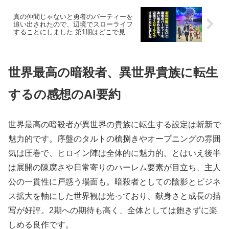
真の仲間じゃないと勇者のパーティーを
追い出されたので、辺境でスローライフ
することにしました 第1期はどこで見れ
る？今すぐ視聴できる動画配信サービス
を紹介！
世界最高の暗殺者、異世界貴族に転生
するの感想のAI要約
世界最高の暗殺者が異世界の貴族に転生する設定は斬新で
魅力的です。序盤のタルトの槍捌きやオープニングの雰囲
気は圧巻で、ヒロイン陣は全体的に魅力的。とはいえ後半
は展開の陳腐さや日常寄りのハーレム要素が目立ち、主人
公の一貫性に戸惑う場面も。暗殺者としての陰影とビジネ
ス拡大を軸にした世界観は光っており、献身さと成長の描
写が好評。2期への期待も高く、全体としては飽きずに楽
しめる良作です。