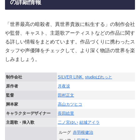
の詳細情報
「世界最高の暗殺者、異世界貴族に転生する」の制作会社
や監督、キャスト、主題歌アーティストなどの作品に関す
る詳しい情報をまとめています。作品づくりに携わったス
タッフや声優陣をチェックして、より深く物語の世界を楽
しみましょう。
制作会社
SILVER LINK.
studioぱれっと
原作者
月夜涙
監督
田村正文
脚本家
高山カツヒコ
キャラクターデザイナー
長田絵里
主題歌・挿入歌
二ノ宮ゆい
結城アイラ
ルーグ
赤羽根健治