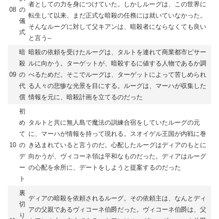
者としての力を身につけていた。しかしルーグは、この世界に
08
の
転生して以来、まだ正式な暗殺の任務には就いていなかった。
儀
そんなルーグに対して父キアンは、暗殺者にならなくても良い
式
と言う--
暗
暗殺の依頼を受けたルーグは、タルトを連れて商業都市ピサー
殺
ルに向かう。ターゲットが、暗殺するに値する人物であるか調
09
の
べるためだ。そこでルーグは、ターゲットによって苦しめられ
代
る人々の悲惨な光景を目にする。ルーグは、マーハが収集した
償
情報を元に、暗殺計画を立てるのだった
初
め
タルトと共に無人島で魔法の訓練合宿をしていたルーグの元
て
に、マーハが情報を持って現れる。スオイゲル王国が内戦に巻
10
の
き込まれていると言うのだ。心配したルーグはディアのもとに
デ
向かうが、ヴィコーネ領は平和なものだった。ディアはルーグ
ー
の心配を余所に、デートをしようと提案するのだった
ト
裏
ディアの暗殺を依頼されるルーグ。その依頼主は、なんとディ
切
アの父親であるヴィコーネ伯爵だった。ヴィコーネ伯爵は、父
り