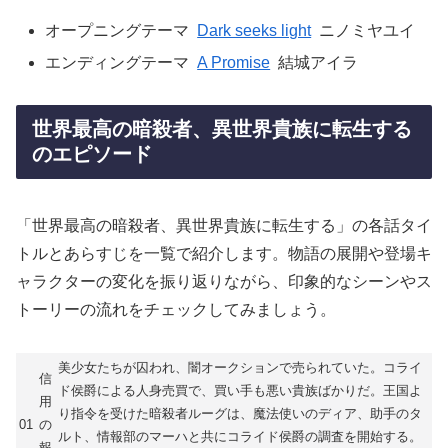
オープニングテーマ
Dark seeks light
ニノミヤユイ
エンディングテーマ
A Promise
結城アイラ
世界最高の暗殺者、異世界貴族に転生する
のエピソード
「世界最高の暗殺者、異世界貴族に転生する」の各話タイ
トルとあらすじを一覧で紹介します。物語の展開や登場キ
ャラクターの変化を振り返りながら、印象的なシーンやス
トーリーの流れをチェックしてみましょう。
美少女たちが囚われ、闇オークションで売られていた。コライ
信
ド侯爵による人身売買で、買い手も悪い貴族ばかりだ。王国よ
用
り指令を受けた暗殺者ルーグは、魔法使いのディア、助手のタ
01
の
ルト、情報部のマーハと共にコライド侯爵の調査を開始する。
報