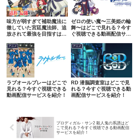
味方が弱すぎて補助魔法に
ゼロの使い魔〜三美姫の輪
徹していた宮廷魔法師、追
舞〜はどこで見れる？今す
放されて最強を目指すはど
ぐ視聴できる動画配信サー
こで見れる？今すぐ視聴で
ビスを紹介！
きる動画配信サービスを紹
アニメ
アニメ
介！
ラブオールプレーはどこで
RD 潜脳調査室はどこで見
見れる？今すぐ視聴できる
れる？今すぐ視聴できる動
動画配信サービスを紹介！
画配信サービスを紹介！
プロディガル・サン2 殺人鬼の系譜はど
こで見れる？今すぐ視聴できる動画配信
サービスを紹介！