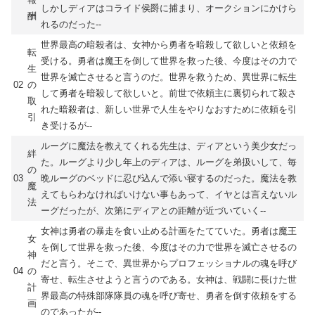
しかしディアはコライド侯爵に捕まり、オークションにかけら
酬
れるのだった--
世界最高の暗殺者は、女神から勇者を暗殺して欲しいと依頼を
転
受ける。勇者は魔王を倒して世界を救った後、今度はその力で
生
世界を滅亡させると言うのだ。世界を救うため、異世界に転生
02
の
して勇者を暗殺して欲しいと。前世で依頼主に裏切られて殺さ
取
れた暗殺者は、新しい世界で人生をやりなおすために依頼を引
引
き受けるが--
ルーグに魔法を教えてくれる先生は、ディアという美少女だっ
絆
た。ルーグより少し年上のディアは、ルーグを弟扱いして、毎
の
03
晩ルーグのベッドに忍び込んで添い寝するのだった。魔法を教
魔
えてもらわなければいけない事もあって、イヤとは言えないル
法
ーグだったが、次第にディアとの距離が近づいていく--
女神は勇者の暴走を食い止める計画をたてていた。勇者は魔王
女
を倒して世界を救った後、今度はその力で世界を滅亡させるの
神
だと言う。そこで、異世界からプロフェッショナルの魂を呼び
04
の
寄せ、転生させようと言うのである。女神は、戦闘に長けた世
計
界最高の特殊部隊隊員の魂を呼び寄せ、勇者を倒す依頼をする
画
のであったが--