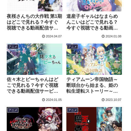
夜桜さんちの大作戦 第1期
道産子ギャルはなまらめ
はどこで見れる？今すぐ
んこいはどこで見れる？
視聴できる動画配信サー
今すぐ視聴できる動画配
ビスを紹介！
信サービスを紹介！
2024.04.07
2024.01.08
アニメ
アニメ
佐々木とピーちゃんはど
ティアムーン帝国物語～
こで見れる？今すぐ視聴
断頭台から始まる、姫の
できる動画配信サービス
転生逆転ストーリー～は
を紹介！
どこで見れる？今すぐ視
2024.01.05
2023.10.07
聴できる動画配信サービ
スを紹介！
アニメ
アニメ