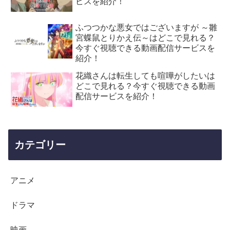
ビスを紹介！
ふつつかな悪女ではございますが ～雛
宮蝶鼠とりかえ伝～はどこで見れる？
今すぐ視聴できる動画配信サービスを
紹介！
花織さんは転生しても喧嘩がしたいは
どこで見れる？今すぐ視聴できる動画
配信サービスを紹介！
カテゴリー
アニメ
ドラマ
映画