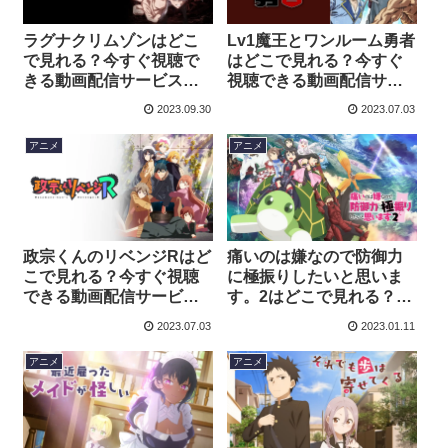
ラグナクリムゾンはどこ
Lv1魔王とワンルーム勇者
で見れる？今すぐ視聴で
はどこで見れる？今すぐ
きる動画配信サービスを
視聴できる動画配信サー
紹介！
ビスを紹介！
2023.09.30
2023.07.03
アニメ
アニメ
政宗くんのリベンジRはど
痛いのは嫌なので防御力
こで見れる？今すぐ視聴
に極振りしたいと思いま
できる動画配信サービス
す。2はどこで見れる？今
を紹介！
すぐ視聴できる動画配信
2023.07.03
2023.01.11
サービスを紹介！
アニメ
アニメ