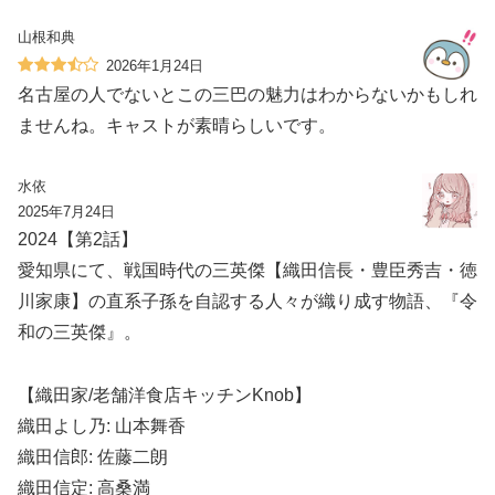
山根和典
2026年1月24日
名古屋の人でないとこの三巴の魅力はわからないかもしれ
ませんね。キャストが素晴らしいです。
水依
2025年7月24日
2024【第2話】
愛知県にて、戦国時代の三英傑【織田信長・豊臣秀吉・徳
川家康】の直系子孫を自認する人々が織り成す物語、『令
和の三英傑』。
【織田家/老舗洋食店キッチンKnob】
織田よし乃: 山本舞香
織田信郎: 佐藤二朗
織田信定: 高桑満