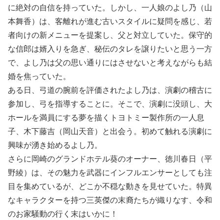
に絶対の自信を持っていた。しかし、一人娘のよし乃（山
本舞香）は、客離れが進む古いスタイルに疑問を感じ、若
者向けの新メニューを提案し、父と対立していた。保守的
な信郎は婿入りを急ぎ、秘伝のタレを譲りたいと思う一方
で、よし乃は父の思い通りにはさせないと考えながらも結
婚を焦っていた。
ある日、弓道の腕前を評価されたよし乃は、演劇の稽古に
参加し、弓を指導することに。そこで、演劇に没頭し、大
ホールを満員にする夢を描くトヨトミー製作所の一人息
子、木下藤吉（岡山天音）と出会う。初めて触れる演劇に
興味が湧き始めるよし乃。
さらに岡崎のグランドホテル葵のオーナー、徳川春日（平
野綾）は、その魅力を武器にインフルエンサーとしても注
目を集めているが、どこか不穏な動きを見せていた。特異
なキャラクターを持つ三英傑の末裔たちが織りなす、令和
のお家騒動の行く末はいかに！