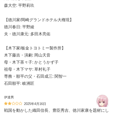
森大空: 平野莉玖
【徳川家/岡崎グランドホテル大権現】
徳川春日: 平野綾
夫・徳川康元: 多田木亮佑
【木下家/板金トヨトミー製作所】
木下藤吉・演劇: 岡山天音
母・木下茶々子: かとうかず子
祖母・木下マサ: 草村礼子
専務・順平の父・石田成三: 関智一
石田順平: 岐洲匠
伊達男
2025年4月16日
戦国を動かした織田信長、豊臣秀吉、徳川家康を題材にし