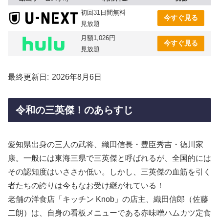
初回31日間無料
今すぐ見る
見放題
月額1,026円
今すぐ見る
見放題
最終更新日
2026年8月6日
令和の三英傑！のあらすじ
愛知県出身の三人の武将、織田信長・豊臣秀吉・徳川家
康。一般には東海三県で三英傑と呼ばれるが、全国的には
その認知度はいささか低い。しかし、三英傑の血筋を引く
者たちの誇りは今もなお受け継がれている！
老舗の洋食店「キッチン Knob」の店主、織田信郎（佐藤
二朗）は、自身の看板メニューである赤味噌ハムカツ定食