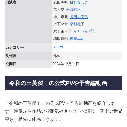
出演者
武田美帆
桃月なしこ
森大空
平野莉玖
徳川康元
多田木亮佑
木下マサ
草村礼子
木下茶々子
かとうかず子
織田信郎
佐藤二朗
カテゴリー
ドラマ
制作国
日本
公開日
2024年12月11日
令和の三英傑！の公式PVや予告編動画
「令和の三英傑！」の公式PV・予告編動画を紹介しま
す。映像から作品の雰囲気やキャストの演技、音楽の世界
観を一足先に体感できます。