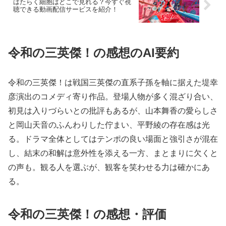
はたらく細胞はどこで見れる？今すぐ視
聴できる動画配信サービスを紹介！
令和の三英傑！の感想のAI要約
令和の三英傑！は戦国三英傑の直系子孫を軸に据えた堤幸
彦演出のコメディ寄り作品。登場人物が多く混ざり合い、
初見は入りづらいとの批評もあるが、山本舞香の愛らしさ
と岡山天音のふんわりした佇まい、平野綾の存在感は光
る。ドラマ全体としてはテンポの良い場面と強引さが混在
し、結末の和解は意外性を添える一方、まとまりに欠くと
の声も。観る人を選ぶが、観客を笑わせる力は確かにあ
る。
令和の三英傑！の感想・評価