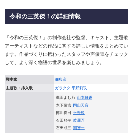
令和の三英傑！の詳細情報
「令和の三英傑！」の制作会社や監督、キャスト、主題歌
アーティストなどの作品に関する詳しい情報をまとめてい
ます。作品づくりに携わったスタッフや声優陣をチェック
して、より深く物語の世界を楽しみましょう。
脚本家
佃典彦
主題歌・挿入歌
ガラクタ
平野莉玖
織田よし乃
山本舞香
木下藤吉
岡山天音
徳川春日
平野綾
石田順平
岐洲匠
石田成三
関智一