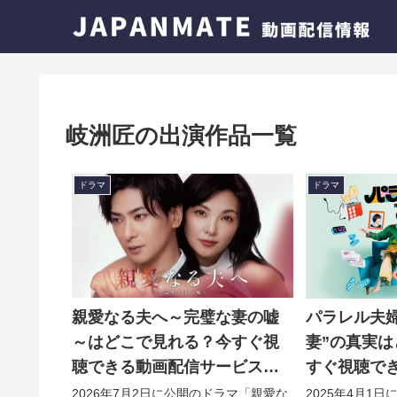
岐洲匠の出演作品一覧
ドラマ
ドラマ
親愛なる夫へ～完璧な妻の嘘
パラレル夫婦
～はどこで見れる？今すぐ視
妻”の真実
聴できる動画配信サービスを
すぐ視聴で
紹介！
ビスを紹介
2026年7月2日に公開のドラマ「親愛な
2025年4月1