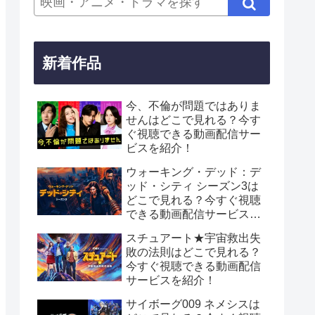
新着作品
今、不倫が問題ではありま
せんはどこで見れる？今す
ぐ視聴できる動画配信サー
ビスを紹介！
ウォーキング・デッド：デ
ッド・シティ シーズン3は
どこで見れる？今すぐ視聴
できる動画配信サービスを
紹介！
スチュアート★宇宙救出失
敗の法則はどこで見れる？
今すぐ視聴できる動画配信
サービスを紹介！
サイボーグ009 ネメシスは