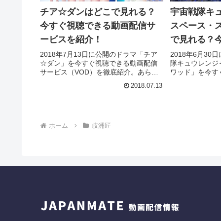
チア☆ダンはどこで見れる？
宇宙戦隊キュ
今すぐ視聴できる動画配信サ
スペース・
ービスを紹介！
で見れる？
動画配信サ
2018年7月13日に公開のドラマ「チア
2018年6月3
☆ダン」を今すぐ視聴できる動画配信
隊キュウレンジ
サービス（VOD）を徹底紹介。あらす
ワッド」を今す
じやキャスト・声優、スタッフ、主題
サービス（VO
2018.07.13
歌の情報はもちろん、実際に見た人の
じやキャスト・
感想やレビューもまとめています。
歌の情報はもち
感想やレビュー
ホーム
岐洲匠