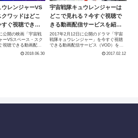
ウレンジャーVS
宇宙戦隊キュウレンジャーは
スクワッドはどこ
どこで見れる？今すぐ視聴で
今すぐ視聴できる
きる動画配信サービスを紹
ービスを紹介！
介！
0日に公開の映画「宇宙戦
2017年2月12日に公開のドラマ「宇宙
ャーVSスペース・スク
戦隊キュウレンジャー」を今すぐ視聴
ぐ視聴できる動画配信
できる動画配信サービス（VOD）を徹
D）を徹底紹介。あらす
底紹介。あらすじやキャスト・声優、
2018.06.30
2017.02.12
声優、スタッフ、主題
スタッフ、主題歌の情報はもちろん、
ろん、実際に見た人の
実際に見た人の感想やレビューもまと
もまとめています。
めています。