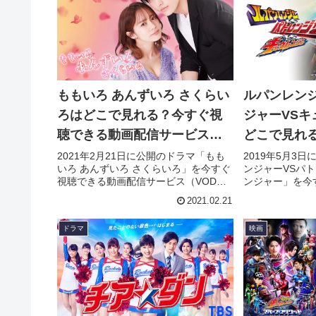
ももいろ あんずいろ さくらい
ルパンレンジ
ろはどこで見れる？今すぐ視
ジャーVSキ
聴できる動画配信サービスを
どこで見れ
紹介！
きる動画配
2021年2月21日に公開のドラマ「もも
2019年5月3
いろ あんずいろ さくらいろ」を今すぐ
ンジャーVSパ
介！
視聴できる動画配信サービス（VOD）
ンジャー」を今
を徹底紹介。あらすじやキャスト・声
信サービス（V
2021.02.21
優、スタッフ、主題歌の情報はもちろ
すじやキャスト
ん、実際に見た人の感想やレビューも
題歌の情報はも
ドラマ
映画
まとめています。
の感想やレビュ