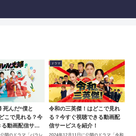
ドラマ
 死んだ“僕と
令和の三英傑！はどこで見れ
はどこで見れる？今
る？今すぐ視聴できる動画配
きる動画配信サー
信サービスを紹介！
！
日に公開のドラマ「パラレ
2024年12月11日に公開のドラマ「令和