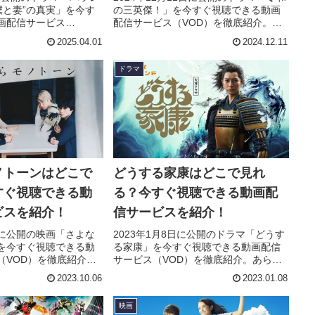
僕と妻”の真実」を今す
の三英傑！」を今すぐ視聴できる動画
画配信サービス
配信サービス（VOD）を徹底紹介。あ
底紹介。あらすじやキャ
らすじやキャスト・声優、スタッフ、
2025.04.01
2024.12.11
タッフ、主題歌の情報
主題歌の情報はもちろん、実際に見た
際に見た人の感想やレ
人の感想やレビューもまとめていま
ドラマ
ています。
す。
ノトーンはどこで
どうする家康はどこで見れ
すぐ視聴できる動
る？今すぐ視聴できる動画配
ビスを紹介！
信サービスを紹介！
6日に公開の映画「さよな
2023年1月8日に公開のドラマ「どうす
を今すぐ視聴できる動
る家康」を今すぐ視聴できる動画配信
（VOD）を徹底紹介。
サービス（VOD）を徹底紹介。あらす
スト・声優、スタッ
じやキャスト・声優、スタッフ、主題
2023.10.06
2023.01.08
報はもちろん、実際に
歌の情報はもちろん、実際に見た人の
レビューもまとめてい
感想やレビューもまとめています。
映画