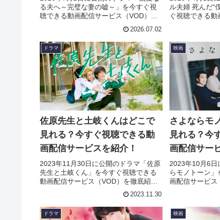
る夫へ～完璧な妻の嘘～」を今すぐ視
ル夫婦 死んだ“
聴できる動画配信サービス（VOD）を
ぐ視聴できる動
徹底紹介。あらすじやキャスト・声
（VOD）を徹
2026.07.02
優、スタッフ、主題歌の情報はもちろ
スト・声優、ス
ん、実際に見た人の感想やレビューも
はもちろん、実
ドラマ
映画
まとめています。
ビューもまとめ
佐原先生と土岐くんはどこで
さよならモ
見れる？今すぐ視聴できる動
見れる？今
画配信サービスを紹介！
画配信サー
2023年11月30日に公開のドラマ「佐原
2023年10月
先生と土岐くん」を今すぐ視聴できる
らモノトーン」
動画配信サービス（VOD）を徹底紹
画配信サービス
介。あらすじやキャスト・声優、スタ
あらすじやキャ
2023.11.30
ッフ、主題歌の情報はもちろん、実際
フ、主題歌の情
に見た人の感想やレビューもまとめて
見た人の感想や
ドラマ
映画
います。
ます。