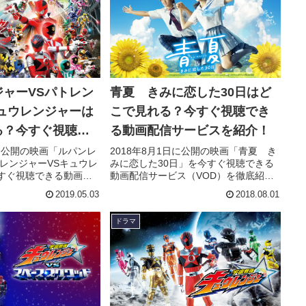
ャーVSパトレン
青夏 きみに恋した30日はど
ュウレンジャーは
こで見れる？今すぐ視聴でき
る？今すぐ視聴で
る動画配信サービスを紹介！
信サービスを紹
日に公開の映画「ルパンレ
2018年8月1日に公開の映画「青夏 き
トレンジャーVSキュウレ
みに恋した30日」を今すぐ視聴できる
すぐ視聴できる動画配
動画配信サービス（VOD）を徹底紹
OD）を徹底紹介。あら
介。あらすじやキャスト・声優、スタ
2019.05.03
2018.08.01
・声優、スタッフ、主
ッフ、主題歌の情報はもちろん、実際
ちろん、実際に見た人
に見た人の感想やレビューもまとめて
ドラマ
ーもまとめています。
います。