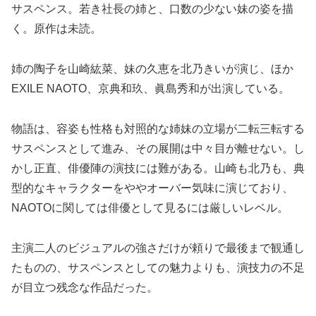
サスペンス。若き社長の姉と、口数の少ない妹の姿を描
く。原作は未読。
姉の陶子を山崎紘菜、妹の久恵を北乃きいが演じ、ほか
EXILE NAOTO、京典和玖、眞島秀和が出演している。
物語は、容姿も性格も対照的な姉妹の立場が二転三転する
サスペンスとして進み、その展開は中々目が離せない。し
かし正直、俳優陣の演技には難がある。山崎も北乃も、典
型的なキャラクターをややオーバー気味に演じており、
NAOTOに関しては俳優として見るには厳しいレベル。
主演二人のビジュアルの強さだけが頼りで最後まで観通し
たものの、サスペンスとしての魅力よりも、演技力の不足
が目立つ残念な作品だった。