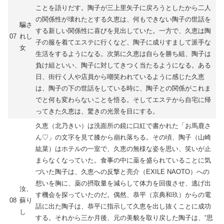
ことを語りだす。陶子が三上里矢子に戻ろうとしたから二人
の関係性が壊れたとする久恵は、何もできない陶子の世話を
騙さ
する新しい関係性に喜びを見出していた。一方で、久恵は陶
07
れし
子の服を着てエステに行くなど、陶子に成りすまして派手な
女
生活をするようになる。次第に久恵は自らを勝ち組、陶子は
負け組といい、陶子に対してきつく当たるようになる。ある
日、街行く人や店員から嘲笑われているように感じた久恵
は、陶子の下の世話をしている時に、陶子との関係がこれま
でと何も変わらないことを悟る。そしてエステから自宅に帰
ってきた久恵は、驚きの光景を目にする。
久恵（北乃きい）は洗面所の鏡に口紅で書かれた「お馬鹿さ
ん♡」の文字を見て膝から崩れ落ちる。その頃、陶子（山崎
紘菜）はホテルの一室で、久恵の無様な姿を思い、笑いが止
まらなくなっていた。食事の中に薬を盛られていることに気
づいた陶子は、久恵への反撃と亮介（EXILE NAOTO）への
想いを胸に、薬の摂取量を減らして体力を回復させ、逃げ出
汝、
す機会を探っていたのだ。偶然、恭平（京典和玖）からの電
08
蘇り
話に出た陶子は、恭平に指示して久恵を出し抜くことに成功
し
する。それから三か月後、元の美貌を取り戻した陶子は、“思