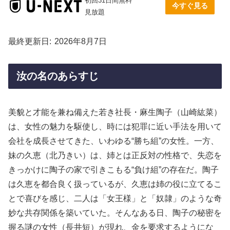
初回31日間無料
今すぐ見る
見放題
最終更新日
2026年8月7日
汝の名のあらすじ
美貌と才能を兼ね備えた若き社長・麻生陶子（山崎紘菜）
は、女性の魅力を駆使し、時には犯罪に近い手法を用いて
会社を成長させてきた、いわゆる“勝ち組”の女性。一方、
妹の久恵（北乃きい）は、姉とは正反対の性格で、失恋を
きっかけに陶子の家で引きこもる“負け組”の存在だ。陶子
は久恵を都合良く扱っているが、久恵は姉の役に立てるこ
とで喜びを感じ、二人は「女王様」と「奴隷」のような奇
妙な共存関係を築いていた。そんなある日、陶子の秘密を
握る謎の女性（長井短）が現れ、金を要求するようにな