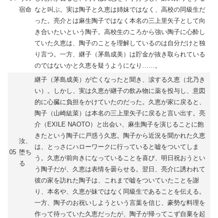
宿命
なと叫ぶ。実は陶子と久恵は姉妹ではなく、高校の同級生だ
った。亮介とは麻生陶子ではなく本名の三上里矢子として向
き合いたいという陶子。高校生のころから強い陶子に心酔し
ていた久恵は、陶子のことを理解しているのは自分だけと独
り言つ。一方、継子（茅島成美）は貯金が抜き取られている
のではないかと久恵を疑うようになり……。
継子（茅島成美）が亡くなったと聞き、涙する久恵（北乃き
い）。しかし、実は久恵が継子の飲み物に薬を投与し、意図
的に心臓に負担をかけていたのだった。久恵が家に戻ると、
陶子（山崎紘菜）は本名の三上里矢子に戻ると言い出す。亮
介（EXILE NAOTO）と出会い、麻生陶子を演じることに飽
きたという陶子に戸惑う久恵。陶子から近況を聞かれた久恵
汝、
は、とっさにハローワークに行っていると嘘をついてしま
05
堕ち
う。久恵が前向きになっていることを喜び、明日祝おうとい
る
う陶子だが、久恵は表情を曇らせる。翌日、亮介に誘われて
彼の家を訪れた陶子は、これまで嘘をついていたことを謝
り、本名や、久恵が妹ではなく同級生であることを伝える。
一方、陶子のお祝いしようという言葉を信じ、豪勢な料理を
作って待っていた久恵だったが、陶子が帰ってこず自棄を起