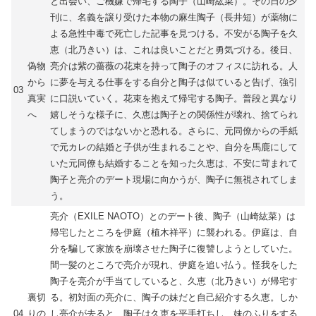
と出会い、ご機嫌で帰宅する陶子（山崎紘菜）。その日の夕
刊に、名義を譲り受けた本物の麻生陶子（長井短）が薬物に
よる急性中毒で死亡した記事を見つける。不安がる陶子を久
恵（北乃きい）は、これは良いことだと勇気づける。後日、
偽物
亮介は紫の薔薇の花束を持って陶子のオフィスに訪れる。人
から
に夢を与える仕事をする自分と陶子は似ていると告げ、強引
03
真実
に口説いていく。花束を抱えて帰宅する陶子。普段と異なり
へ
嬉しそうな様子に、久恵は陶子との関係性が壊れ、捨てられ
てしまうのではないかと恐れる。さらに、元同僚からの手紙
で元カレの結婚と子供が生まれることや、自分を馬鹿にして
いた元同僚も結婚することを知った久恵は、不安に苛まれて
陶子と亮介のデート現場に向かうが、陶子に無視されてしま
う。
亮介（EXILE NAOTO）とのデート後、陶子（山崎紘菜）は
帰宅したところを伊庭（植木祥平）に襲われる。伊庭は、自
分を騙して家族を崩壊させた陶子に復讐しようとしていた。
間一髪のところで亮介が現れ、伊庭を追い払う。怪我をした
陶子を亮介が手当てしていると、久恵（北乃きい）が帰宅す
裏切
る。初対面の亮介に、陶子の妹だと自己紹介する久恵。しか
04
りの
し亮介が去ると、陶子は久恵を平手打ちし、妹のふりをする