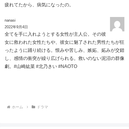
疲れてたから、病気になったの。
nanasi
2022年9月4日
全てを手に入れようとする女性が主人公。その彼
女に救われた女性たちや、彼女に魅了された男性たちが狂
ったように踊り続ける。恨みや苦しみ、嫉妬、妬みが交錯
し、感情の衝突が繰り広げられる。救いのない泥沼の群像
劇。#山崎紘菜 #北乃きい #NAOTO
ホーム
ドラマ