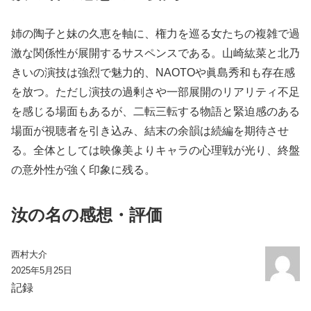
姉の陶子と妹の久恵を軸に、権力を巡る女たちの複雑で過
激な関係性が展開するサスペンスである。山崎紘菜と北乃
きいの演技は強烈で魅力的、NAOTOや眞島秀和も存在感
を放つ。ただし演技の過剰さや一部展開のリアリティ不足
を感じる場面もあるが、二転三転する物語と緊迫感のある
場面が視聴者を引き込み、結末の余韻は続編を期待させ
る。全体としては映像美よりキャラの心理戦が光り、終盤
の意外性が強く印象に残る。
汝の名の感想・評価
西村大介
2025年5月25日
記録️