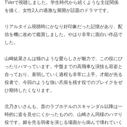
TVerで視聴しました。学生時代から続くような主従関係
を描く、女性2人の過激な展開が話題のドラマです。
リアルタイム視聴時にかなり好印象だった記憶があり、配
信を機に改めて鑑賞しました。やはり非常に面白い作品で
した。
山崎紘菜さんは猫のような愛らしさが魅力で、この役にぴ
ったりハマっています。中盤までの高飛車な演技も容姿と
合っており、衰弱していく過程も非常に上手。才能が光る
役者で、今回のような強い爪痕を残す役でのブレイクをぜ
ひ期待したくなります。
北乃きいさんも、昔のラブホテルのスキャンダル以降は一
時的に姿を見せにくかったものの、山崎さん同様のハマり
役です。媚を売る弱者を演じる場面から病んで壊れていく