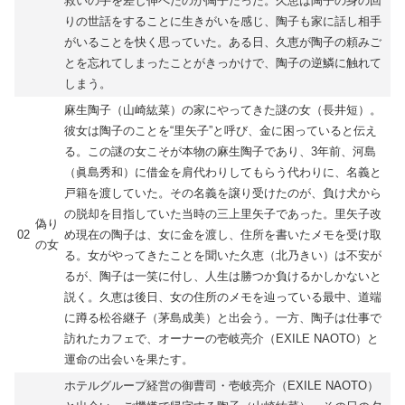
救いの手を差し伸べたのが陶子だった。久恵は陶子の身の回
りの世話をすることに生きがいを感じ、陶子も家に話し相手
がいることを快く思っていた。ある日、久恵が陶子の頼みご
とを忘れてしまったことがきっかけで、陶子の逆鱗に触れて
しまう。
麻生陶子（山崎紘菜）の家にやってきた謎の女（長井短）。
彼女は陶子のことを“里矢子”と呼び、金に困っていると伝え
る。この謎の女こそが本物の麻生陶子であり、3年前、河島
（眞島秀和）に借金を肩代わりしてもらう代わりに、名義と
戸籍を渡していた。その名義を譲り受けたのが、負け犬から
の脱却を目指していた当時の三上里矢子であった。里矢子改
偽り
02
め現在の陶子は、女に金を渡し、住所を書いたメモを受け取
の女
る。女がやってきたことを聞いた久恵（北乃きい）は不安が
るが、陶子は一笑に付し、人生は勝つか負けるかしかないと
説く。久恵は後日、女の住所のメモを辿っている最中、道端
に蹲る松谷継子（茅島成美）と出会う。一方、陶子は仕事で
訪れたカフェで、オーナーの壱岐亮介（EXILE NAOTO）と
運命の出会いを果たす。
ホテルグループ経営の御曹司・壱岐亮介（EXILE NAOTO）