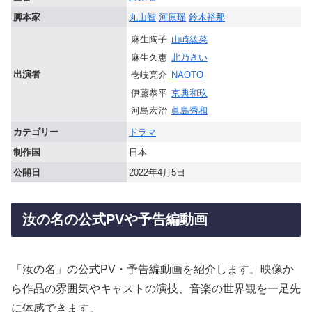
脚本家
丸山智
河原瑶
鈴木裕那
麻生陶子
山崎紘菜
麻生久恵
北乃きい
出演者
壱岐亮介
NAOTO
伊藤恭平
京典和玖
河島宏治
眞島秀和
カテゴリー
ドラマ
制作国
日本
公開日
2022年4月5日
汝の名の公式PVや予告編動画
「汝の名」の公式PV・予告編動画を紹介します。映像か
ら作品の雰囲気やキャストの演技、音楽の世界観を一足先
に体感できます。