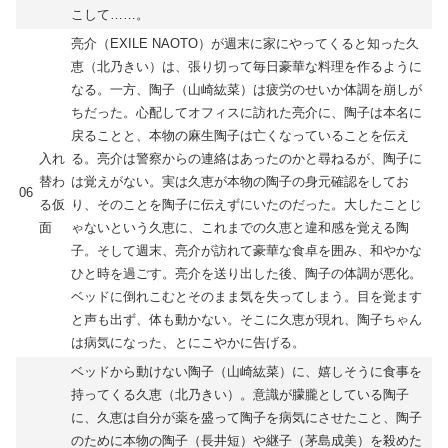
こして……。
亮介（EXILE NAOTO）が週末に家にやってくると知った久
恵（北乃きい）は、張り切って毎日豪華な料理を作るように
なる。一方、陶子（山崎紘菜）は疲労のせいか体調を崩しが
ちだった。心配してオフィスに訪れた亮介に、陶子は本名に
戻ることと、本物の麻生陶子は亡くなっていることを伝え
入れ
る。亮介は警察からの連絡はあったのかと尋ねるが、陶子に
替わ
は覚えがない。実は久恵が本物の陶子の身元確認をしてお
06
る仮
り、そのことを陶子に伝えずにいたのだった。大したことじ
面
ゃないという久恵に、これまでの久恵と違和感を覚える陶
子。そして週末、亮介が訪れて豪華な食卓を囲み、和やかな
ひと時を過ごす。亮介を送り出した後、陶子の体調が悪化。
ベッドに倒れこむとそのまま気を失ってしまう。目を覚ます
と声も出ず、体も動かない。そこに久恵が現れ、陶子ちゃん
は病気になった、とにこやかに告げる。
ベッドから動けない陶子（山崎紘菜）に、嬉しそうに食事を
持ってくる久恵（北乃きい）。意識が朦朧としている陶子
に、久恵は自分が薬を盛って陶子を病気にさせたこと、陶子
のために本物の陶子（長井短）や継子（茅島成美）を殺めた