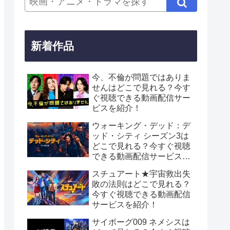
新着作品
今、不倫が問題ではありま
せんはどこで見れる？今す
ぐ視聴できる動画配信サー
ビスを紹介！
ウォーキング・デッド：デ
ッド・シティ シーズン3は
どこで見れる？今すぐ視聴
できる動画配信サービスを
紹介！
スチュアート★宇宙救出失
敗の法則はどこで見れる？
今すぐ視聴できる動画配信
サービスを紹介！
サイボーグ009 ネメシスは